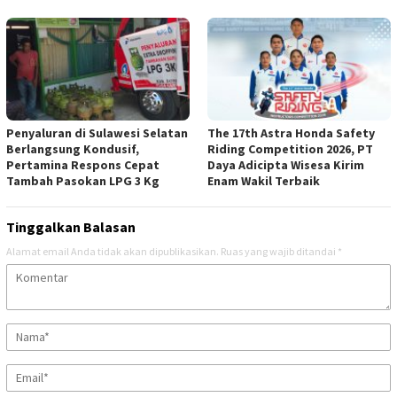
Penyaluran di Sulawesi Selatan
The 17th Astra Honda Safety
Berlangsung Kondusif,
Riding Competition 2026, PT
Pertamina Respons Cepat
Daya Adicipta Wisesa Kirim
Tambah Pasokan LPG 3 Kg
Enam Wakil Terbaik
Tinggalkan Balasan
Alamat email Anda tidak akan dipublikasikan.
Ruas yang wajib ditandai
*