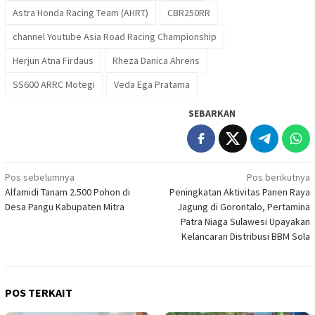
Astra Honda Racing Team (AHRT)
CBR250RR
channel Youtube Asia Road Racing Championship
Herjun Atna Firdaus
Rheza Danica Ahrens
SS600 ARRC Motegi
Veda Ega Pratama
SEBARKAN
Navigasi
Pos sebelumnya
Pos berikutnya
Alfamidi Tanam 2.500 Pohon di
Peningkatan Aktivitas Panen Raya
pos
Desa Pangu Kabupaten Mitra
Jagung di Gorontalo, Pertamina
Patra Niaga Sulawesi Upayakan
Kelancaran Distribusi BBM Sola
POS TERKAIT