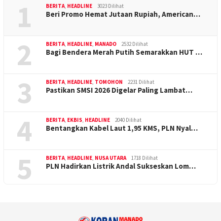
1
BERITA
,
HEADLINE
3023 Dilihat
Beri Promo Hemat Jutaan Rupiah, American…
2
BERITA
,
HEADLINE
,
MANADO
2532 Dilihat
Bagi Bendera Merah Putih Semarakkan HUT …
3
BERITA
,
HEADLINE
,
TOMOHON
2231 Dilihat
Pastikan SMSI 2026 Digelar Paling Lambat…
4
BERITA
,
EKBIS
,
HEADLINE
2040 Dilihat
Bentangkan Kabel Laut 1,95 KMS, PLN Nyal…
5
BERITA
,
HEADLINE
,
NUSA UTARA
1718 Dilihat
PLN Hadirkan Listrik Andal Sukseskan Lom…