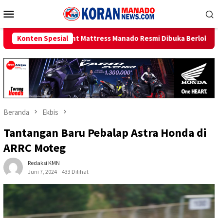
Loncat
Menu
ke
Mobile
konten
t Mattress Manado Resmi Dibuka Berlokasi di Tanjung Batu
Konten Spesial
Beranda
Ekbis
Tantangan Baru Pebalap Astra Honda di
ARRC Moteg
Redaksi KMN
Juni 7, 2024
433 Dilihat