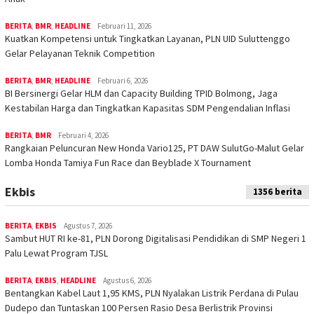
BERITA
,
BMR
,
HEADLINE
Februari 11, 2026
Kuatkan Kompetensi untuk Tingkatkan Layanan, PLN UID Suluttenggo
Gelar Pelayanan Teknik Competition
BERITA
,
BMR
,
HEADLINE
Februari 6, 2026
BI Bersinergi Gelar HLM dan Capacity Building TPID Bolmong, Jaga
Kestabilan Harga dan Tingkatkan Kapasitas SDM Pengendalian Inflasi
BERITA
,
BMR
Februari 4, 2026
Rangkaian Peluncuran New Honda Vario125, PT DAW SulutGo-Malut Gelar
Lomba Honda Tamiya Fun Race dan Beyblade X Tournament
Ekbis
1356 berita
BERITA
,
EKBIS
Agustus 7, 2026
Sambut HUT RI ke-81, PLN Dorong Digitalisasi Pendidikan di SMP Negeri 1
Palu Lewat Program TJSL
BERITA
,
EKBIS
,
HEADLINE
Agustus 6, 2026
Bentangkan Kabel Laut 1,95 KMS, PLN Nyalakan Listrik Perdana di Pulau
Dudepo dan Tuntaskan 100 Persen Rasio Desa Berlistrik Provinsi