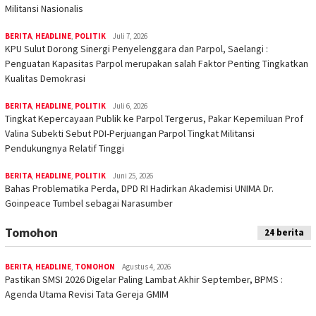
Militansi Nasionalis
BERITA
,
HEADLINE
,
POLITIK
Juli 7, 2026
KPU Sulut Dorong Sinergi Penyelenggara dan Parpol, Saelangi :
Penguatan Kapasitas Parpol merupakan salah Faktor Penting Tingkatkan
Kualitas Demokrasi
BERITA
,
HEADLINE
,
POLITIK
Juli 6, 2026
Tingkat Kepercayaan Publik ke Parpol Tergerus, Pakar Kepemiluan Prof
Valina Subekti Sebut PDI-Perjuangan Parpol Tingkat Militansi
Pendukungnya Relatif Tinggi
BERITA
,
HEADLINE
,
POLITIK
Juni 25, 2026
Bahas Problematika Perda, DPD RI Hadirkan Akademisi UNIMA Dr.
Goinpeace Tumbel sebagai Narasumber
Tomohon
24 berita
BERITA
,
HEADLINE
,
TOMOHON
Agustus 4, 2026
Pastikan SMSI 2026 Digelar Paling Lambat Akhir September, BPMS :
Agenda Utama Revisi Tata Gereja GMIM