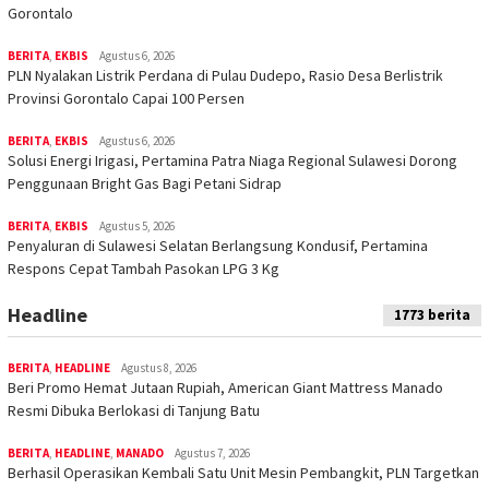
Gorontalo
BERITA
,
EKBIS
Agustus 6, 2026
PLN Nyalakan Listrik Perdana di Pulau Dudepo, Rasio Desa Berlistrik
Provinsi Gorontalo Capai 100 Persen
BERITA
,
EKBIS
Agustus 6, 2026
Solusi Energi Irigasi, Pertamina Patra Niaga Regional Sulawesi Dorong
Penggunaan Bright Gas Bagi Petani Sidrap
BERITA
,
EKBIS
Agustus 5, 2026
Penyaluran di Sulawesi Selatan Berlangsung Kondusif, Pertamina
Respons Cepat Tambah Pasokan LPG 3 Kg
Headline
1773 berita
BERITA
,
HEADLINE
Agustus 8, 2026
Beri Promo Hemat Jutaan Rupiah, American Giant Mattress Manado
Resmi Dibuka Berlokasi di Tanjung Batu
BERITA
,
HEADLINE
,
MANADO
Agustus 7, 2026
Berhasil Operasikan Kembali Satu Unit Mesin Pembangkit, PLN Targetkan