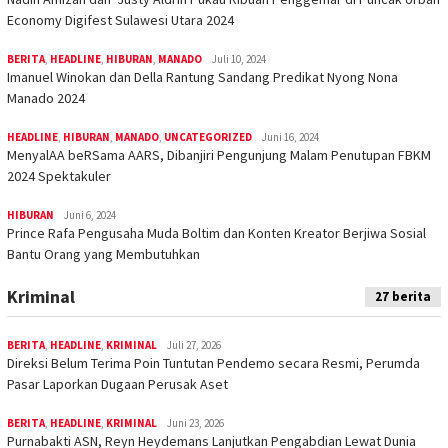
Economy Digifest Sulawesi Utara 2024
BERITA
,
HEADLINE
,
HIBURAN
,
MANADO
Juli 10, 2024
Imanuel Winokan dan Della Rantung Sandang Predikat Nyong Nona
Manado 2024
HEADLINE
,
HIBURAN
,
MANADO
,
UNCATEGORIZED
Juni 16, 2024
MenyalAA beRSama AARS, Dibanjiri Pengunjung Malam Penutupan FBKM
2024 Spektakuler
HIBURAN
Juni 6, 2024
Prince Rafa Pengusaha Muda Boltim dan Konten Kreator Berjiwa Sosial
Bantu Orang yang Membutuhkan
Kriminal
27 berita
BERITA
,
HEADLINE
,
KRIMINAL
Juli 27, 2026
Direksi Belum Terima Poin Tuntutan Pendemo secara Resmi, Perumda
Pasar Laporkan Dugaan Perusak Aset
BERITA
,
HEADLINE
,
KRIMINAL
Juni 23, 2026
Purnabakti ASN, Reyn Heydemans Lanjutkan Pengabdian Lewat Dunia