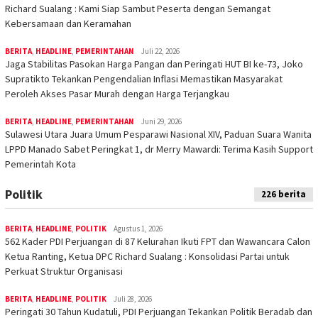
Richard Sualang : Kami Siap Sambut Peserta dengan Semangat
Kebersamaan dan Keramahan
BERITA
,
HEADLINE
,
PEMERINTAHAN
Juli 22, 2026
Jaga Stabilitas Pasokan Harga Pangan dan Peringati HUT BI ke-73, Joko
Supratikto Tekankan Pengendalian Inflasi Memastikan Masyarakat
Peroleh Akses Pasar Murah dengan Harga Terjangkau
BERITA
,
HEADLINE
,
PEMERINTAHAN
Juni 29, 2026
Sulawesi Utara Juara Umum Pesparawi Nasional XIV, Paduan Suara Wanita
LPPD Manado Sabet Peringkat 1, dr Merry Mawardi: Terima Kasih Support
Pemerintah Kota
Politik
226 berita
BERITA
,
HEADLINE
,
POLITIK
Agustus 1, 2026
562 Kader PDI Perjuangan di 87 Kelurahan Ikuti FPT dan Wawancara Calon
Ketua Ranting, Ketua DPC Richard Sualang : Konsolidasi Partai untuk
Perkuat Struktur Organisasi
BERITA
,
HEADLINE
,
POLITIK
Juli 28, 2026
Peringati 30 Tahun Kudatuli, PDI Perjuangan Tekankan Politik Beradab dan