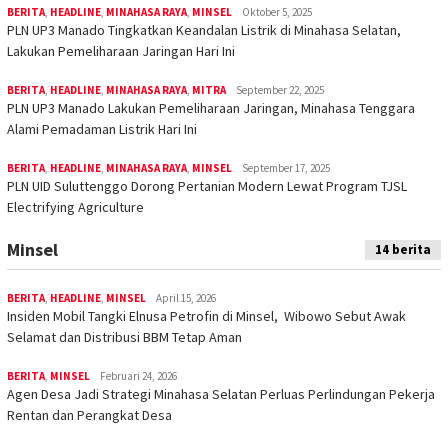
BERITA
,
HEADLINE
,
MINAHASA RAYA
,
MINSEL
Oktober 5, 2025
PLN UP3 Manado Tingkatkan Keandalan Listrik di Minahasa Selatan,
Lakukan Pemeliharaan Jaringan Hari Ini
BERITA
,
HEADLINE
,
MINAHASA RAYA
,
MITRA
September 22, 2025
PLN UP3 Manado Lakukan Pemeliharaan Jaringan, Minahasa Tenggara
Alami Pemadaman Listrik Hari Ini
BERITA
,
HEADLINE
,
MINAHASA RAYA
,
MINSEL
September 17, 2025
PLN UID Suluttenggo Dorong Pertanian Modern Lewat Program TJSL
Electrifying Agriculture
Minsel
14 berita
BERITA
,
HEADLINE
,
MINSEL
April 15, 2026
Insiden Mobil Tangki Elnusa Petrofin di Minsel, Wibowo Sebut Awak
Selamat dan Distribusi BBM Tetap Aman
BERITA
,
MINSEL
Februari 24, 2026
Agen Desa Jadi Strategi Minahasa Selatan Perluas Perlindungan Pekerja
Rentan dan Perangkat Desa