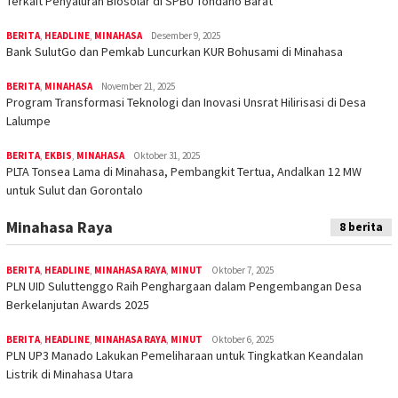
Terkait Penyaluran Biosolar di SPBU Tondano Barat
BERITA
,
HEADLINE
,
MINAHASA
Desember 9, 2025
Bank SulutGo dan Pemkab Luncurkan KUR Bohusami di Minahasa
BERITA
,
MINAHASA
November 21, 2025
Program Transformasi Teknologi dan Inovasi Unsrat Hilirisasi di Desa
Lalumpe
BERITA
,
EKBIS
,
MINAHASA
Oktober 31, 2025
PLTA Tonsea Lama di Minahasa, Pembangkit Tertua, Andalkan 12 MW
untuk Sulut dan Gorontalo
Minahasa Raya
8 berita
BERITA
,
HEADLINE
,
MINAHASA RAYA
,
MINUT
Oktober 7, 2025
PLN UID Suluttenggo Raih Penghargaan dalam Pengembangan Desa
Berkelanjutan Awards 2025
BERITA
,
HEADLINE
,
MINAHASA RAYA
,
MINUT
Oktober 6, 2025
PLN UP3 Manado Lakukan Pemeliharaan untuk Tingkatkan Keandalan
Listrik di Minahasa Utara