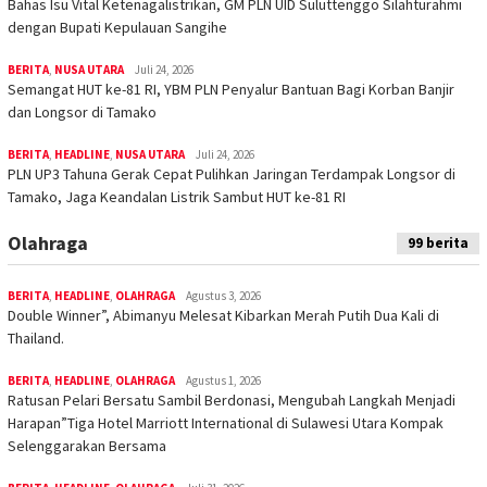
Bahas Isu Vital Ketenagalistrikan, GM PLN UID Suluttenggo Silahturahmi
dengan Bupati Kepulauan Sangihe
BERITA
,
NUSA UTARA
Juli 24, 2026
Semangat HUT ke-81 RI, YBM PLN Penyalur Bantuan Bagi Korban Banjir
dan Longsor di Tamako
BERITA
,
HEADLINE
,
NUSA UTARA
Juli 24, 2026
PLN UP3 Tahuna Gerak Cepat Pulihkan Jaringan Terdampak Longsor di
Tamako, Jaga Keandalan Listrik Sambut HUT ke-81 RI
Olahraga
99 berita
BERITA
,
HEADLINE
,
OLAHRAGA
Agustus 3, 2026
Double Winner”, Abimanyu Melesat Kibarkan Merah Putih Dua Kali di
Thailand.
BERITA
,
HEADLINE
,
OLAHRAGA
Agustus 1, 2026
Ratusan Pelari Bersatu Sambil Berdonasi, Mengubah Langkah Menjadi
Harapan”Tiga Hotel Marriott International di Sulawesi Utara Kompak
Selenggarakan Bersama