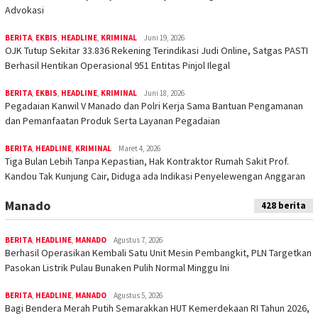
Advokasi
BERITA
,
EKBIS
,
HEADLINE
,
KRIMINAL
Juni 19, 2026
OJK Tutup Sekitar 33.836 Rekening Terindikasi Judi Online, Satgas PASTI
Berhasil Hentikan Operasional 951 Entitas Pinjol Ilegal
BERITA
,
EKBIS
,
HEADLINE
,
KRIMINAL
Juni 18, 2026
Pegadaian Kanwil V Manado dan Polri Kerja Sama Bantuan Pengamanan
dan Pemanfaatan Produk Serta Layanan Pegadaian
BERITA
,
HEADLINE
,
KRIMINAL
Maret 4, 2026
Tiga Bulan Lebih Tanpa Kepastian, Hak Kontraktor Rumah Sakit Prof.
Kandou Tak Kunjung Cair, Diduga ada Indikasi Penyelewengan Anggaran
Manado
428 berita
BERITA
,
HEADLINE
,
MANADO
Agustus 7, 2026
Berhasil Operasikan Kembali Satu Unit Mesin Pembangkit, PLN Targetkan
Pasokan Listrik Pulau Bunaken Pulih Normal Minggu Ini
BERITA
,
HEADLINE
,
MANADO
Agustus 5, 2026
Bagi Bendera Merah Putih Semarakkan HUT Kemerdekaan RI Tahun 2026,