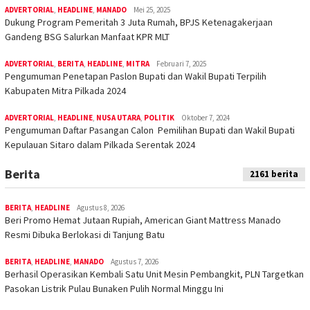
ADVERTORIAL
,
HEADLINE
,
MANADO
Mei 25, 2025
Dukung Program Pemeritah 3 Juta Rumah, BPJS Ketenagakerjaan
Gandeng BSG Salurkan Manfaat KPR MLT
ADVERTORIAL
,
BERITA
,
HEADLINE
,
MITRA
Februari 7, 2025
Pengumuman Penetapan Paslon Bupati dan Wakil Bupati Terpilih
Kabupaten Mitra Pilkada 2024
ADVERTORIAL
,
HEADLINE
,
NUSA UTARA
,
POLITIK
Oktober 7, 2024
Pengumuman Daftar Pasangan Calon Pemilihan Bupati dan Wakil Bupati
Kepulauan Sitaro dalam Pilkada Serentak 2024
Berita
2161 berita
BERITA
,
HEADLINE
Agustus 8, 2026
Beri Promo Hemat Jutaan Rupiah, American Giant Mattress Manado
Resmi Dibuka Berlokasi di Tanjung Batu
BERITA
,
HEADLINE
,
MANADO
Agustus 7, 2026
Berhasil Operasikan Kembali Satu Unit Mesin Pembangkit, PLN Targetkan
Pasokan Listrik Pulau Bunaken Pulih Normal Minggu Ini