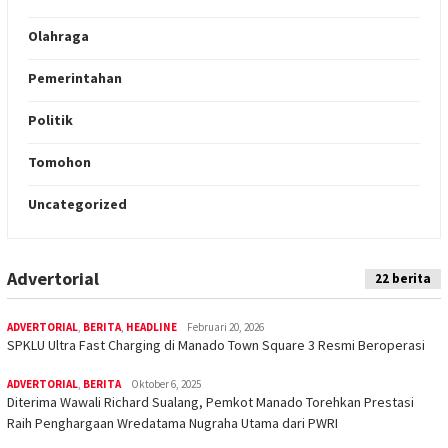
Olahraga
Pemerintahan
Politik
Tomohon
Uncategorized
Advertorial
Indeks
22 berita
ADVERTORIAL
,
BERITA
,
HEADLINE
Februari 20, 2026
SPKLU Ultra Fast Charging di Manado Town Square 3 Resmi Beroperasi
ADVERTORIAL
,
BERITA
Oktober 6, 2025
Diterima Wawali Richard Sualang, Pemkot Manado Torehkan Prestasi
Raih Penghargaan Wredatama Nugraha Utama dari PWRI