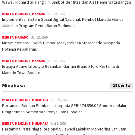
Wawali Richard Sualang : Ini Simbol Identitas dan Alat Pemersatu Bangsa
BERITA
,
HEADLINE
,
MANADO
Juli 27, 2026
Implementasi Sistem Sosial Digital Nasional, Pemkot Manado Gencar
Jalankan Program Pendaftaran Perlinsos
BERITA
,
MANADO
Juli 27, 2026
Musim Kemarau, AARS Himbau Masyarakat Kota Manado Waspada
Potensi Kebakaran.
BERITA
,
HEADLINE
,
MANADO
Juli 25, 2026
Erajaya Active Lifestyle Resmikan Garmin Brand Store Pertama di
Manado Town Square
Minahasa
19 berita
BERITA
,
HEADLINE
,
MINAHASA
Juli 27, 2026
Pertamina Berikan Pembinaan kepada SPBU 74.956.04 Sonder melalui
Penghentian Sementara Penyaluran Biosolar
BERITA
,
HEADLINE
,
MINAHASA
Mei 7, 2026
Pertamina Patra Niaga Regional Sulawesi Lakukan Monitoring Lanjutan