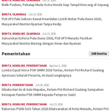
BERITA
,
HEADLINE
,
OLAHRAGA
Juli 31, 2026
Bidik Podium, Pebalap Muda Astra Honda Siap Tampil Kencang di Sepang
BERITA
,
OLAHRAGA
Juli 23, 2026
PLN UP3 Palu Sukses Kawal Keandalan Listrik Nobar Piala Dunia 2026,
Masyarakat Nonton Nyaman Tanpa Kedip
BERITA
,
HEADLINE
,
OLAHRAGA
Juli 23, 2026
Sukseskan Euforia Piala Dunia 2026, PLN UP3 Manado Pastikan
Masyarakat Nonton Bareng dengan Aman dan Nyaman
Pemerintahan
100 berita
BERITA
,
HEADLINE
,
PEMERINTAHAN
Agustus 1, 2026
Lomba Equal Voice PSR GMIM 2026 Tuntas, Ketum Pnt Richard Sualang
Apresiasi Seluruh Peserta, Ini Hasil Lengkapnya
BERITA
,
PEMERINTAHAN
Juli 28, 2026
Dibuka Hari Ini di Aula Mapalus, Ketum Pnt Richard Sualang Sampaikan
Kesiapan Panitia PSR GMIM kepada Pemprov Sulut
BERITA
,
HEADLINE
,
PEMERINTAHAN
Juli 23, 2026
Rakernas PGIW-SAG Tahun 2026 Dilaksanakan di Kota Manado, Ketum Pnt