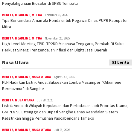
Penyalahgunaan Biosolar di SPBU Tombatu
BERITA
,
HEADLINE
,
MITRA
Februari 26, 2026
Tips Berkendara Aman ala Honda untuk Pegawai Dinas PUPR Kabupaten
Mitra
BERITA
,
HEADLINE
,
MITRA
November 25, 2025
High Level Meeting TPID–TP2DD Minahasa Tenggara, Pemkab-BI Sulut
Perkuat Sinergi Pengendalian Inflasi dan Digitalisasi Daerah
Nusa Utara
51 berita
BERITA
,
HEADLINE
,
NUSA UTARA
Agustus 5, 2026
PLN Hadirkan Listrik Andal Sukseskan Lomba Masamper “Oikumene
Bermazmur” di Sangihe
BERITA
,
NUSA UTARA
Juli 28, 2026
Listrik Andal di Wilayah Kepulauan dan Perbatasan Jadi Prioritas Utama,
GM PLN Suluttenggo dan Bupati Sangihe Bahas Keandalan Sistem
Kelistrikan hingga Pemulihan Pascabencana Tamako
BERITA
,
HEADLINE
,
NUSA UTARA
Juli 28, 2026