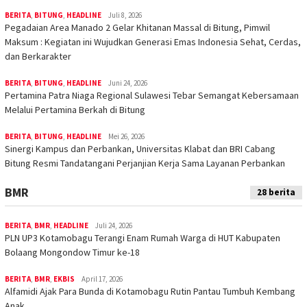
BERITA
,
BITUNG
,
HEADLINE
Juli 8, 2026
Pegadaian Area Manado 2 Gelar Khitanan Massal di Bitung, Pimwil
Maksum : Kegiatan ini Wujudkan Generasi Emas Indonesia Sehat, Cerdas,
dan Berkarakter
BERITA
,
BITUNG
,
HEADLINE
Juni 24, 2026
Pertamina Patra Niaga Regional Sulawesi Tebar Semangat Kebersamaan
Melalui Pertamina Berkah di Bitung
BERITA
,
BITUNG
,
HEADLINE
Mei 26, 2026
Sinergi Kampus dan Perbankan, Universitas Klabat dan BRI Cabang
Bitung Resmi Tandatangani Perjanjian Kerja Sama Layanan Perbankan
BMR
28 berita
BERITA
,
BMR
,
HEADLINE
Juli 24, 2026
PLN UP3 Kotamobagu Terangi Enam Rumah Warga di HUT Kabupaten
Bolaang Mongondow Timur ke-18
BERITA
,
BMR
,
EKBIS
April 17, 2026
Alfamidi Ajak Para Bunda di Kotamobagu Rutin Pantau Tumbuh Kembang
Anak