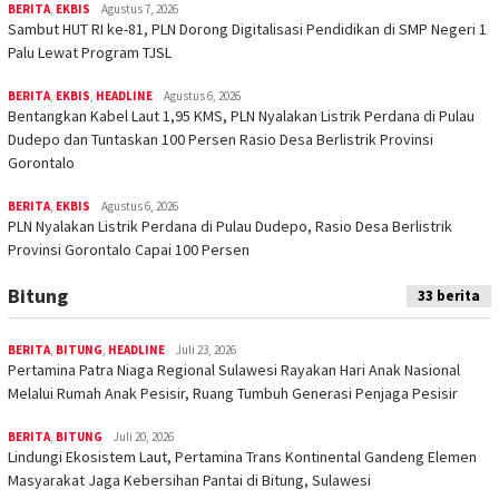
BERITA
,
EKBIS
Agustus 7, 2026
Sambut HUT RI ke-81, PLN Dorong Digitalisasi Pendidikan di SMP Negeri 1
Palu Lewat Program TJSL
BERITA
,
EKBIS
,
HEADLINE
Agustus 6, 2026
Bentangkan Kabel Laut 1,95 KMS, PLN Nyalakan Listrik Perdana di Pulau
Dudepo dan Tuntaskan 100 Persen Rasio Desa Berlistrik Provinsi
Gorontalo
BERITA
,
EKBIS
Agustus 6, 2026
PLN Nyalakan Listrik Perdana di Pulau Dudepo, Rasio Desa Berlistrik
Provinsi Gorontalo Capai 100 Persen
Bitung
33 berita
BERITA
,
BITUNG
,
HEADLINE
Juli 23, 2026
Pertamina Patra Niaga Regional Sulawesi Rayakan Hari Anak Nasional
Melalui Rumah Anak Pesisir, Ruang Tumbuh Generasi Penjaga Pesisir
BERITA
,
BITUNG
Juli 20, 2026
Lindungi Ekosistem Laut, Pertamina Trans Kontinental Gandeng Elemen
Masyarakat Jaga Kebersihan Pantai di Bitung, Sulawesi