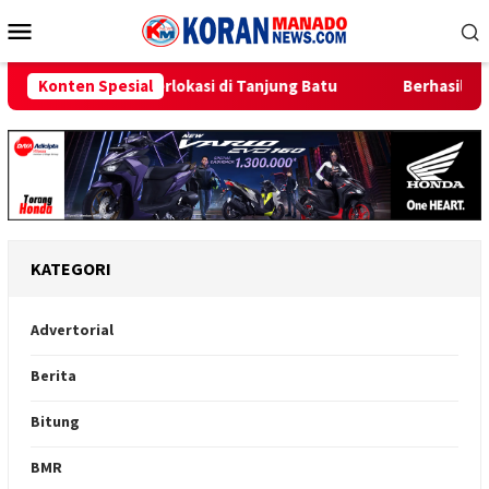
Loncat
Menu
ke
Mobile
konten
uka Berlokasi di Tanjung Batu
Konten Spesial
Berhasil Operasikan Kemba
KATEGORI
Advertorial
Berita
Bitung
BMR