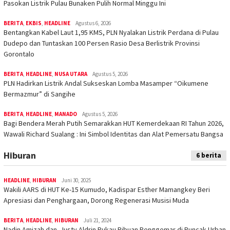
Pasokan Listrik Pulau Bunaken Pulih Normal Minggu Ini
BERITA
,
EKBIS
,
HEADLINE
Agustus 6, 2026
Bentangkan Kabel Laut 1,95 KMS, PLN Nyalakan Listrik Perdana di Pulau
Dudepo dan Tuntaskan 100 Persen Rasio Desa Berlistrik Provinsi
Gorontalo
BERITA
,
HEADLINE
,
NUSA UTARA
Agustus 5, 2026
PLN Hadirkan Listrik Andal Sukseskan Lomba Masamper “Oikumene
Bermazmur” di Sangihe
BERITA
,
HEADLINE
,
MANADO
Agustus 5, 2026
Bagi Bendera Merah Putih Semarakkan HUT Kemerdekaan RI Tahun 2026,
Wawali Richard Sualang : Ini Simbol Identitas dan Alat Pemersatu Bangsa
Hiburan
6 berita
HEADLINE
,
HIBURAN
Juni 30, 2025
Wakili AARS di HUT Ke-15 Kumudo, Kadispar Esther Mamangkey Beri
Apresiasi dan Penghargaan, Dorong Regenerasi Musisi Muda
BERITA
,
HEADLINE
,
HIBURAN
Juli 21, 2024
Nadin Amizah dan Justy Aldrin Pukau Ribuan Penggemar di Puncak Urban