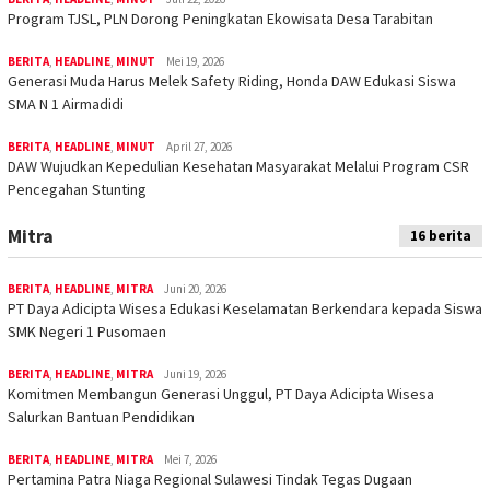
Program TJSL, PLN Dorong Peningkatan Ekowisata Desa Tarabitan
BERITA
,
HEADLINE
,
MINUT
Mei 19, 2026
Generasi Muda Harus Melek Safety Riding, Honda DAW Edukasi Siswa
SMA N 1 Airmadidi
BERITA
,
HEADLINE
,
MINUT
April 27, 2026
DAW Wujudkan Kepedulian Kesehatan Masyarakat Melalui Program CSR
Pencegahan Stunting
Mitra
16 berita
BERITA
,
HEADLINE
,
MITRA
Juni 20, 2026
PT Daya Adicipta Wisesa Edukasi Keselamatan Berkendara kepada Siswa
SMK Negeri 1 Pusomaen
BERITA
,
HEADLINE
,
MITRA
Juni 19, 2026
Komitmen Membangun Generasi Unggul, PT Daya Adicipta Wisesa
Salurkan Bantuan Pendidikan
BERITA
,
HEADLINE
,
MITRA
Mei 7, 2026
Pertamina Patra Niaga Regional Sulawesi Tindak Tegas Dugaan