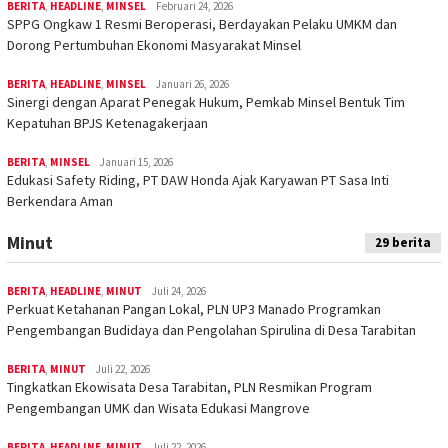
BERITA
,
HEADLINE
,
MINSEL
Februari 24, 2026
SPPG Ongkaw 1 Resmi Beroperasi, Berdayakan Pelaku UMKM dan
Dorong Pertumbuhan Ekonomi Masyarakat Minsel
BERITA
,
HEADLINE
,
MINSEL
Januari 26, 2026
Sinergi dengan Aparat Penegak Hukum, Pemkab Minsel Bentuk Tim
Kepatuhan BPJS Ketenagakerjaan
BERITA
,
MINSEL
Januari 15, 2026
Edukasi Safety Riding, PT DAW Honda Ajak Karyawan PT Sasa Inti
Berkendara Aman
Minut
29 berita
BERITA
,
HEADLINE
,
MINUT
Juli 24, 2026
Perkuat Ketahanan Pangan Lokal, PLN UP3 Manado Programkan
Pengembangan Budidaya dan Pengolahan Spirulina di Desa Tarabitan
BERITA
,
MINUT
Juli 22, 2026
Tingkatkan Ekowisata Desa Tarabitan, PLN Resmikan Program
Pengembangan UMK dan Wisata Edukasi Mangrove
BERITA
,
HEADLINE
,
MINUT
Juli 22, 2026