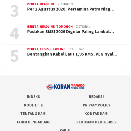
3
BERITA
,
HEADLINE
2179 Dilihat
Per 1 Agustus 2026, Pertamina Patra Niag…
4
BERITA
,
HEADLINE
,
TOMOHON
2127 Dilihat
Pastikan SMSI 2026 Digelar Paling Lambat…
5
BERITA
,
EKBIS
,
HEADLINE
1935 Dilihat
Bentangkan Kabel Laut 1,95 KMS, PLN Nyal…
INDEKS
REDAKSI
KODE ETIK
PRIVACY POLICY
TENTANG KAMI
KONTAK KAMI
FORM PENGADUAN
PEDOMAN MEDIA SIBER
KARIR