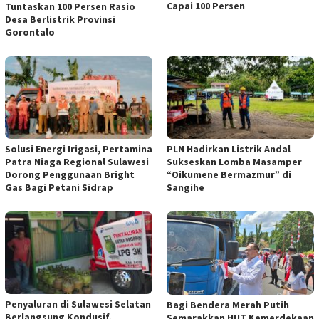
Capai 100 Persen
Tuntaskan 100 Persen Rasio
Desa Berlistrik Provinsi
Gorontalo
Solusi Energi Irigasi, Pertamina
PLN Hadirkan Listrik Andal
Patra Niaga Regional Sulawesi
Sukseskan Lomba Masamper
Dorong Penggunaan Bright
“Oikumene Bermazmur” di
Gas Bagi Petani Sidrap
Sangihe
Penyaluran di Sulawesi Selatan
Bagi Bendera Merah Putih
Berlangsung Kondusif,
Semarakkan HUT Kemerdekaan