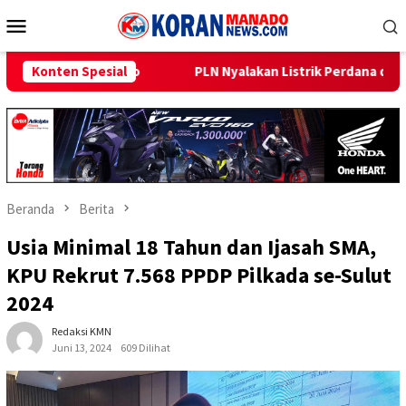
Loncat
Menu
ke
Mobile
konten
PLN Nyalakan Listrik Perdana di Pulau Dudepo, Rasio Desa Be
Konten Spesial
Beranda
Berita
Usia Minimal 18 Tahun dan Ijasah SMA,
KPU Rekrut 7.568 PPDP Pilkada se-Sulut
2024
Redaksi KMN
Juni 13, 2024
609 Dilihat