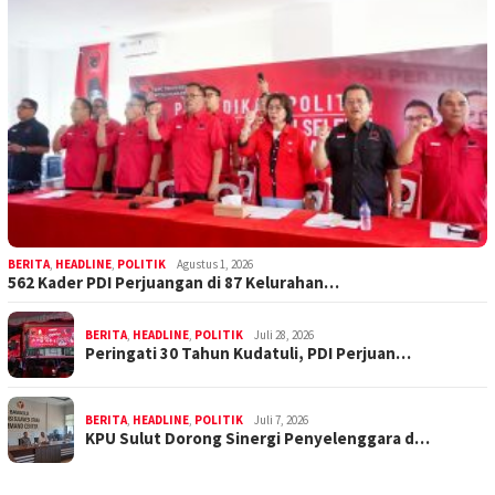
BERITA
,
HEADLINE
,
POLITIK
Agustus 1, 2026
562 Kader PDI Perjuangan di 87 Kelurahan…
BERITA
,
HEADLINE
,
POLITIK
Juli 28, 2026
Peringati 30 Tahun Kudatuli, PDI Perjuan…
BERITA
,
HEADLINE
,
POLITIK
Juli 7, 2026
KPU Sulut Dorong Sinergi Penyelenggara d…