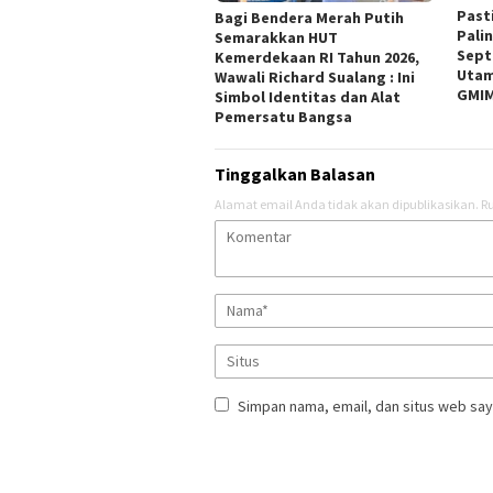
Past
Bagi Bendera Merah Putih
Pali
Semarakkan HUT
Sept
Kemerdekaan RI Tahun 2026,
Utam
Wawali Richard Sualang : Ini
GMI
Simbol Identitas dan Alat
Pemersatu Bangsa
Tinggalkan Balasan
Alamat email Anda tidak akan dipublikasikan.
Ru
Simpan nama, email, dan situs web say