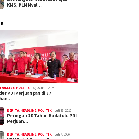
KMS, PLN Nyal…
IK
HEADLINE
,
POLITIK
Agustus 1, 2026
der PDI Perjuangan di 87
ahan…
BERITA
,
HEADLINE
,
POLITIK
Juli 28, 2026
Peringati 30 Tahun Kudatuli, PDI
Perjuan…
BERITA
,
HEADLINE
,
POLITIK
Juli 7, 2026