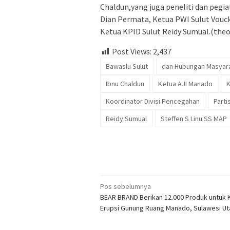
Chaldun,yang juga peneliti dan pegia
Dian Permata, Ketua PWI Sulut Vouc
Ketua KPID Sulut Reidy Sumual.(theo
Post Views:
2,437
Bawaslu Sulut
dan Hubungan Masyar
Ibnu Chaldun
Ketua AJI Manado
K
Koordinator Divisi Pencegahan
Parti
Reidy Sumual
Steffen S Linu SS MAP
Navigasi
Pos sebelumnya
BEAR BRAND Berikan 12.000 Produk untuk 
pos
Erupsi Gunung Ruang Manado, Sulawesi Ut