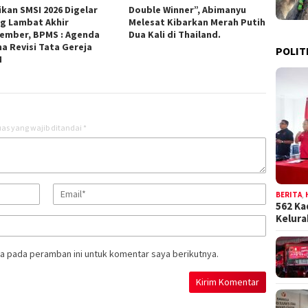
ikan SMSI 2026 Digelar
Double Winner”, Abimanyu
ng Lambat Akhir
Melesat Kibarkan Merah Putih
ember, BPMS : Agenda
Dua Kali di Thailand.
a Revisi Tata Gereja
POLIT
M
as yang wajib ditandai
*
BERITA
,
562 Ka
Kelur
a pada peramban ini untuk komentar saya berikutnya.