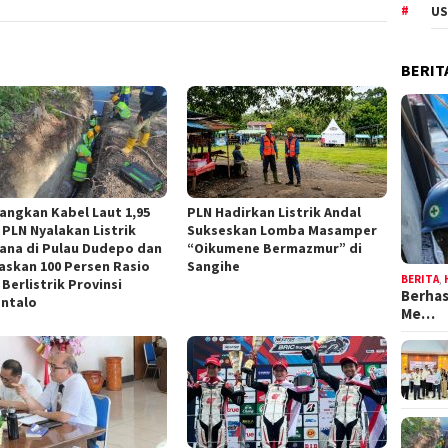
US
BERIT
angkan Kabel Laut 1,95
PLN Hadirkan Listrik Andal
 PLN Nyalakan Listrik
Sukseskan Lomba Masamper
ana di Pulau Dudepo dan
“Oikumene Bermazmur” di
askan 100 Persen Rasio
Sangihe
BERITA
,
Berlistrik Provinsi
Berhas
ntalo
Me…