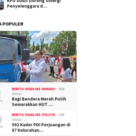
KPU Sulut Dorong Sinergi
Penyelenggara d…
A POPULER
1
BERITA
,
HEADLINE
,
MANADO
2436
Dilihat
Bagi Bendera Merah Putih
Semarakkan HUT …
2
BERITA
,
HEADLINE
,
POLITIK
2230
Dilihat
562 Kader PDI Perjuangan di
87 Kelurahan…