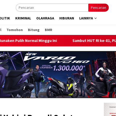
Pencarian
OLITIK
KRIMINAL
OLAHRAGA
HIBURAN
LAINNYA
l
Tomohon
Bitung
BMR
 Ini
Sambut HUT RI ke-81, PLN Dorong Digitalisasi Pendi