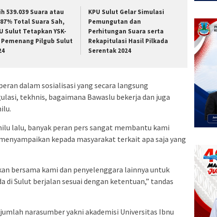
ih 539.039 Suara atau
KPU Sulut Gelar Simulasi
,87% Total Suara Sah,
Pemungutan dan
U Sulut Tetapkan YSK-
Perhitungan Suara serta
 Pemenang Pilgub Sulut
Rekapitulasi Hasil Pilkada
24
Serentak 2024
eran dalam sosialisasi yang secara langsung
asi, tekhnis, bagaimana Bawaslu bekerja dan juga
ilu.
ilu lalu, banyak peran pers sangat membantu kami
menyampaikan kepada masyarakat terkait apa saja yang
 akan bersama kami dan penyelenggara lainnya untuk
di Sulut berjalan sesuai dengan ketentuan,” tandas
jumlah narasumber yakni akademisi Universitas Ibnu