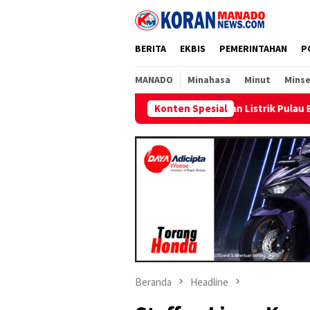
Loncat
ke
konten
BERITA
EKBIS
PEMERINTAHAN
P
MANADO
Minahasa
Minut
Minse
LN Targetkan Pasokan Listrik Pulau Bunaken Pulih Normal Minggu
Konten Spesial
Beranda
Headline