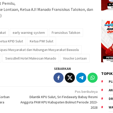
t Pemilu,
ke Lontaan, Ketua AJI Manado Fransiskus Talokon, dan
)
akat
early warning system
Fransiskus Talokon
etua KPID Sulut
Ketua PWI Sulut
sipasi Masyarakat dan Hubungan Masyarakat Bawaslu
SwissBell Hotel Maleosan Manado
Voucke Lontaan
SEBARKAN
TOPIK
PL
AN
Pos berikutnya
Korban
Dilantik KPU Sulut, Sri Findawaty Babay Resmi
DR
ara
Anggota PAW KPU Kabupaten Bolmut Periode 2023-
WA
2028