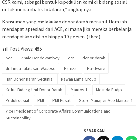
CSR kami, sebagai bentuk kepedulian kami di bidang sosial
untuk menambah stok darah,” ungkapnya.
Konsumen yang melakukan donor darah menurut Hamzah
mendapat apresiasi dari ACE, di mana jika mereka berbelanja
mendapatkan diskon hingga 10 persen. (theo)
Post Views:
485
Ace
Annie Dondokambey
csr
donor darah
dr. Linda Lukitasari Waseso
Hamzah
Hardware
Hari Donor Darah Sedunia
Kawan Lama Group
Ketua Bidang Unit Donor Darah
Mantos 1
Melinda Pudjo
Peduli sosial
PMI
PMI Pusat
Store Manager Ace Mantos 1
Vice President of Corporate Affairs Communications and
Sustainability
SEBARKAN