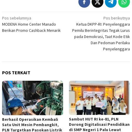
Navigasi
Pos sebelumnya
Pos berikutnya
MODENA Home Center Manado
Ketua DKPP-RI: Penyelenggara
pos
Berikan Promo Cashback Menarik
Pemilu Berintegritas Tegak Lurus
pada Demokrasi, Taat Kode Etik
Dan Pedoman Perilaku
Penyelenggara
POS TERKAIT
Sambut HUT RI ke-81, PLN
Berhasil Operasikan Kembali
Dorong Digitalisasi Pendidikan
Satu Unit Mesin Pembangkit,
di SMP Negeri 1 Palu Lewat
PLN Targetkan Pasokan Listrik