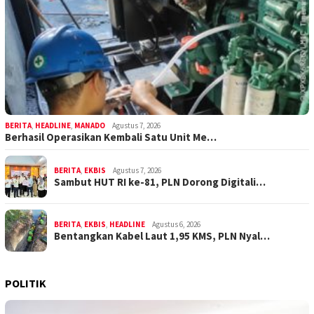
BERITA
,
HEADLINE
,
MANADO
Agustus 7, 2026
Berhasil Operasikan Kembali Satu Unit Me…
BERITA
,
EKBIS
Agustus 7, 2026
Sambut HUT RI ke-81, PLN Dorong Digitali…
BERITA
,
EKBIS
,
HEADLINE
Agustus 6, 2026
Bentangkan Kabel Laut 1,95 KMS, PLN Nyal…
POLITIK