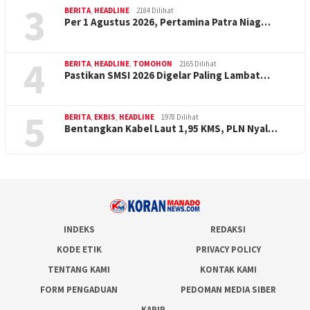
3
BERITA
,
HEADLINE
2184 Dilihat
Per 1 Agustus 2026, Pertamina Patra Niag…
4
BERITA
,
HEADLINE
,
TOMOHON
2165 Dilihat
Pastikan SMSI 2026 Digelar Paling Lambat…
5
BERITA
,
EKBIS
,
HEADLINE
1978 Dilihat
Bentangkan Kabel Laut 1,95 KMS, PLN Nyal…
INDEKS
REDAKSI
KODE ETIK
PRIVACY POLICY
TENTANG KAMI
KONTAK KAMI
FORM PENGADUAN
PEDOMAN MEDIA SIBER
KARIR