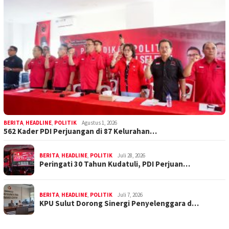
BERITA
,
HEADLINE
,
POLITIK
Agustus 1, 2026
562 Kader PDI Perjuangan di 87 Kelurahan…
BERITA
,
HEADLINE
,
POLITIK
Juli 28, 2026
Peringati 30 Tahun Kudatuli, PDI Perjuan…
BERITA
,
HEADLINE
,
POLITIK
Juli 7, 2026
KPU Sulut Dorong Sinergi Penyelenggara d…