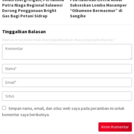
Patra Niaga Regional Sulawesi
Sukseskan Lomba Masamper
Dorong Penggunaan Bright
“Oikumene Bermazmur” di
Gas Bagi Petani Sidrap
Sangihe
Tinggalkan Balasan
Alamat email Anda tidak akan dipublikasikan.
Ruas yang wajib ditandai
*
Simpan nama, email, dan situs web saya pada peramban ini untuk
komentar saya berikutnya.