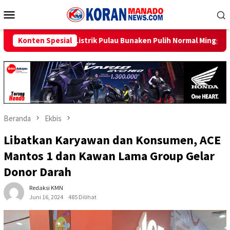
Loncat
Menu
ke
Mobile
konten
Pulau Bunaken Pulih Normal Minggu Ini
Konten Spesial
Sambut HUT RI ke-8
Beranda
Ekbis
Libatkan Karyawan dan Konsumen, ACE
Mantos 1 dan Kawan Lama Group Gelar
Donor Darah
Redaksi KMN
Juni 16, 2024
485 Dilihat