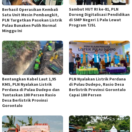
Sambut HUT RI ke-81, PLN
Berhasil Operasikan Kembali
Dorong Digitalisasi Pendidikan
Satu Unit Mesin Pembangkit,
di SMP Negeri 1 Palu Lewat
PLN Targetkan Pasokan Listrik
Program TJSL
Pulau Bunaken Pulih Normal
Minggu Ini
Bentangkan Kabel Laut 1,95
PLN Nyalakan Listrik Perdana
KMS, PLN Nyalakan Listrik
di Pulau Dudepo, Rasio Desa
Perdana di Pulau Dudepo dan
Berlistrik Provinsi Gorontalo
Tuntaskan 100 Persen Rasio
Capai 100 Persen
Desa Berlistrik Provinsi
Gorontalo