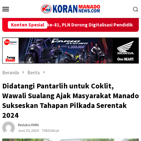
Loncat
Menu
ke
Mobile
konten
-81, PLN Dorong Digitalisasi Pendidikan di SMP Negeri 1 Palu Le
Konten Spesial
Beranda
Berita
Didatangi Pantarlih untuk Coklit,
Wawali Sualang Ajak Masyarakat Manado
Sukseskan Tahapan Pilkada Serentak
2024
Redaksi KMN
Juni 25, 2024
708 Dilihat