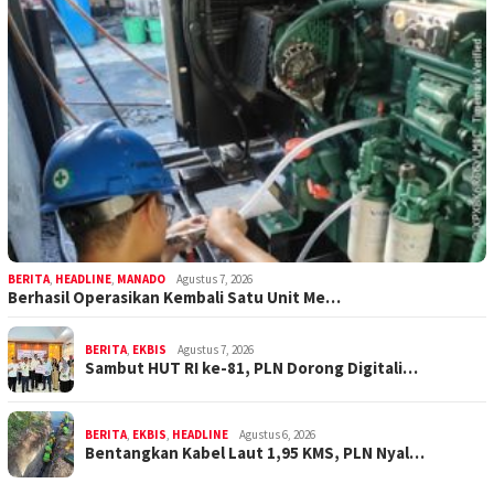
BERITA
,
HEADLINE
,
MANADO
Agustus 7, 2026
Berhasil Operasikan Kembali Satu Unit Me…
BERITA
,
EKBIS
Agustus 7, 2026
Sambut HUT RI ke-81, PLN Dorong Digitali…
BERITA
,
EKBIS
,
HEADLINE
Agustus 6, 2026
Bentangkan Kabel Laut 1,95 KMS, PLN Nyal…