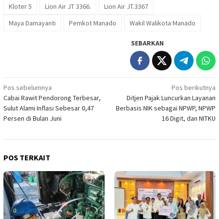
Kloter 5
Lion Air JT 3366.
Lion Air JT.3367
Maya Damayanti
Pemkot Manado
Wakil Walikota Manado
SEBARKAN
Navigasi
Pos sebelumnya
Pos berikutnya
Cabai Rawit Pendorong Terbesar,
Ditjen Pajak Luncurkan Layanan
pos
Sulut Alami Inflasi Sebesar 0,47
Berbasis NIK sebagai NPWP, NPWP
Persen di Bulan Juni
16 Digit, dan NITKU
POS TERKAIT