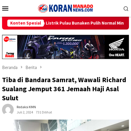
Loncat
Menu
ke
Mobile
konten
 Pulau Bunaken Pulih Normal Minggu Ini
Konten Spesial
Sambut HUT RI ke
Beranda
Berita
Tiba di Bandara Samrat, Wawali Richard
Sualang Jemput 361 Jemaah Haji Asal
Sulut
Redaksi KMN
Juli 2, 2024
731 Dilihat