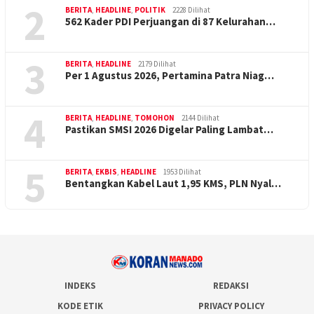
2
BERITA
,
HEADLINE
,
POLITIK
2228 Dilihat
562 Kader PDI Perjuangan di 87 Kelurahan…
3
BERITA
,
HEADLINE
2179 Dilihat
Per 1 Agustus 2026, Pertamina Patra Niag…
4
BERITA
,
HEADLINE
,
TOMOHON
2144 Dilihat
Pastikan SMSI 2026 Digelar Paling Lambat…
5
BERITA
,
EKBIS
,
HEADLINE
1953 Dilihat
Bentangkan Kabel Laut 1,95 KMS, PLN Nyal…
INDEKS
REDAKSI
KODE ETIK
PRIVACY POLICY