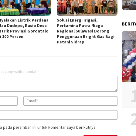
Nyalakan Listrik Perdana
Solusi Energi Irigasi,
BERIT
ulau Dudepo, Rasio Desa
Pertamina Patra Niaga
istrik Provinsi Gorontalo
Regional Sulawesi Dorong
i 100 Persen
Penggunaan Bright Gas Bagi
Petani Sidrap
as yang wajib ditandai
*
a pada peramban ini untuk komentar saya berikutnya.