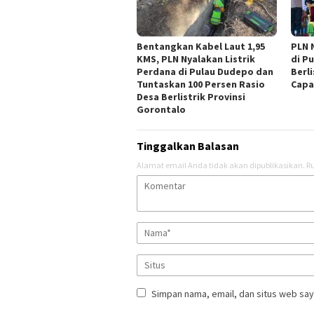
Bentangkan Kabel Laut 1,95
PLN 
KMS, PLN Nyalakan Listrik
di P
Perdana di Pulau Dudepo dan
Berl
Tuntaskan 100 Persen Rasio
Capa
Desa Berlistrik Provinsi
Gorontalo
Tinggalkan Balasan
Alamat email Anda tidak akan dipublikasikan.
Ru
Simpan nama, email, dan situs web say