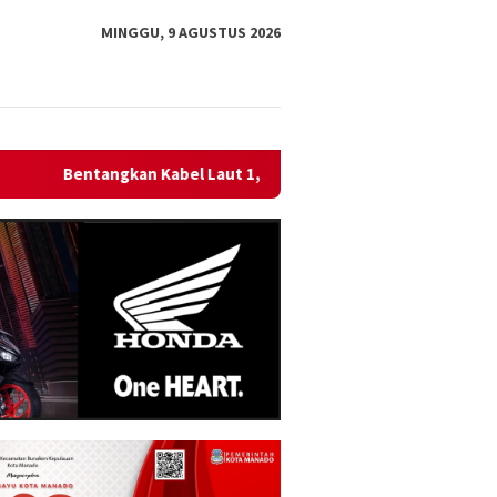
MINGGU, 9 AGUSTUS 2026
ut 1,95 KMS, PLN Nyalakan Listrik Perdana di Pulau Dudepo dan T