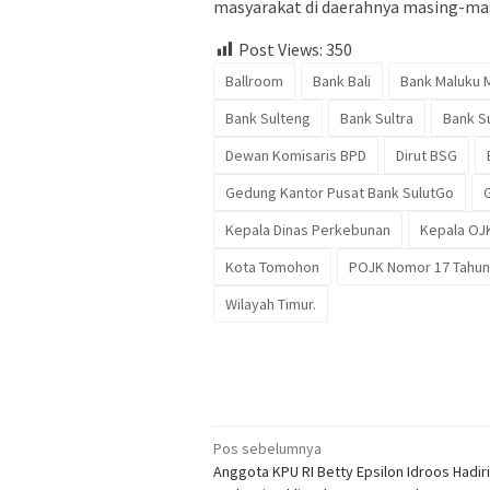
masyarakat di daerahnya masing-ma
Post Views:
350
Ballroom
Bank Bali
Bank Maluku 
Bank Sulteng
Bank Sultra
Bank S
Dewan Komisaris BPD
Dirut BSG
Gedung Kantor Pusat Bank SulutGo
Kepala Dinas Perkebunan
Kepala OJ
Kota Tomohon
POJK Nomor 17 Tahun
Wilayah Timur.
Navigasi
Pos sebelumnya
Anggota KPU RI Betty Epsilon Idroos Hadir
pos