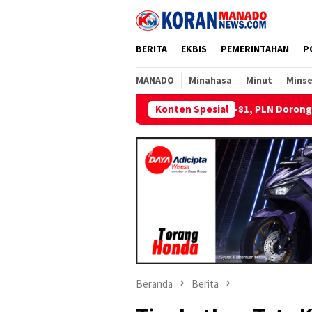
Loncat
ke
konten
BERITA
EKBIS
PEMERINTAHAN
P
MANADO
Minahasa
Minut
Minse
Sambut HUT RI ke-81, PLN Dorong Digitalisasi Pendidikan di S
Konten Spesial
Beranda
Berita