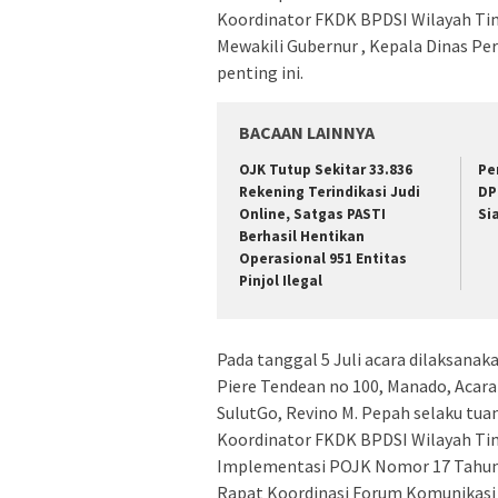
Koordinator FKDK BPDSI Wilayah Tim
Mewakili Gubernur , Kepala Dinas P
penting ini.
BACAAN LAINNYA
OJK Tutup Sekitar 33.836
Pe
Rekening Terindikasi Judi
DP
Online, Satgas PASTI
Si
Berhasil Hentikan
Operasional 951 Entitas
Pinjol Ilegal
Pada tanggal 5 Juli acara dilaksanak
Piere Tendean no 100, Manado, Acar
SulutGo, Revino M. Pepah selaku tua
Koordinator FKDK BPDSI Wilayah Timur
Implementasi POJK Nomor 17 Tahun
Rapat Koordinasi Forum Komunikasi