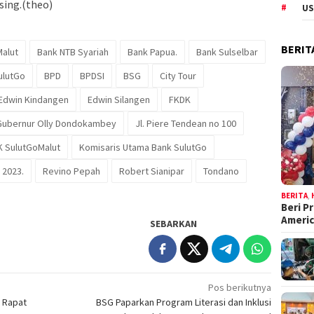
sing.(theo)
US
BERIT
Malut
Bank NTB Syariah
Bank Papua.
Bank Sulselbar
ulutGo
BPD
BPDSI
BSG
City Tour
Edwin Kindangen
Edwin Silangen
FKDK
Gubernur Olly Dondokambey
Jl. Piere Tendean no 100
K SulutGoMalut
Komisaris Utama Bank SulutGo
 2023.
Revino Pepah
Robert Sianipar
Tondano
BERITA
,
Beri P
Ameri
SEBARKAN
Pos berikutnya
i Rapat
BSG Paparkan Program Literasi dan Inklusi