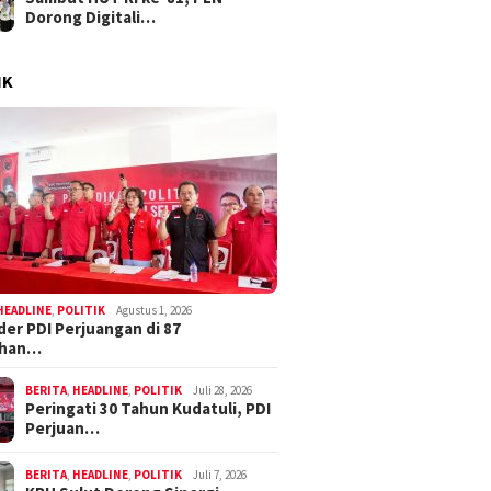
Dorong Digitali…
IK
HEADLINE
,
POLITIK
Agustus 1, 2026
der PDI Perjuangan di 87
ahan…
BERITA
,
HEADLINE
,
POLITIK
Juli 28, 2026
Peringati 30 Tahun Kudatuli, PDI
Perjuan…
BERITA
,
HEADLINE
,
POLITIK
Juli 7, 2026