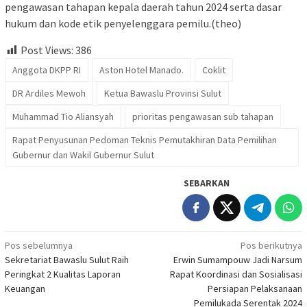
pengawasan tahapan kepala daerah tahun 2024 serta dasar
hukum dan kode etik penyelenggara pemilu.(theo)
Post Views:
386
Anggota DKPP RI
Aston Hotel Manado.
Coklit
DR Ardiles Mewoh
Ketua Bawaslu Provinsi Sulut
Muhammad Tio Aliansyah
prioritas pengawasan sub tahapan
Rapat Penyusunan Pedoman Teknis Pemutakhiran Data Pemilihan
Gubernur dan Wakil Gubernur Sulut
SEBARKAN
Navigasi
Pos sebelumnya
Pos berikutnya
Sekretariat Bawaslu Sulut Raih
Erwin Sumampouw Jadi Narsum
pos
Peringkat 2 Kualitas Laporan
Rapat Koordinasi dan Sosialisasi
Keuangan
Persiapan Pelaksanaan
Pemilukada Serentak 2024