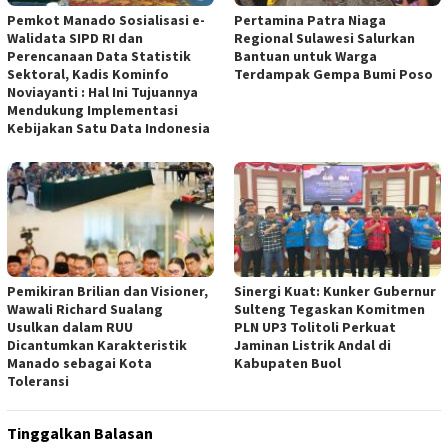
Pemkot Manado Sosialisasi e-
Pertamina Patra Niaga
Walidata SIPD RI dan
Regional Sulawesi Salurkan
Perencanaan Data Statistik
Bantuan untuk Warga
Sektoral, Kadis Kominfo
Terdampak Gempa Bumi Poso
Noviayanti : Hal Ini Tujuannya
Mendukung Implementasi
Kebijakan Satu Data Indonesia
Pemikiran Brilian dan Visioner,
Sinergi Kuat: Kunker Gubernur
Wawali Richard Sualang
Sulteng Tegaskan Komitmen
Usulkan dalam RUU
PLN UP3 Tolitoli Perkuat
Dicantumkan Karakteristik
Jaminan Listrik Andal di
Manado sebagai Kota
Kabupaten Buol
Toleransi
Tinggalkan Balasan