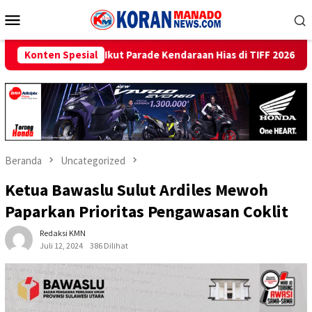
Loncat
Menu
ke
Mobile
konten
arade Kendaraan Hias di TIFF 2026
Konten Spesial
Beri Promo Hemat Jut
Beranda
Uncategorized
Ketua Bawaslu Sulut Ardiles Mewoh
Paparkan Prioritas Pengawasan Coklit
Redaksi KMN
Juli 12, 2024
386 Dilihat