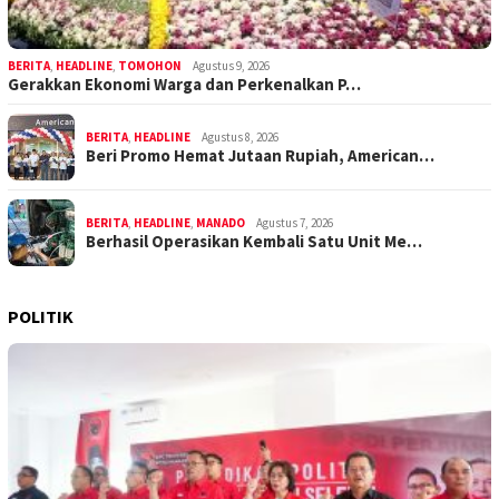
BERITA
,
HEADLINE
,
TOMOHON
Agustus 9, 2026
Gerakkan Ekonomi Warga dan Perkenalkan P…
BERITA
,
HEADLINE
Agustus 8, 2026
Beri Promo Hemat Jutaan Rupiah, American…
BERITA
,
HEADLINE
,
MANADO
Agustus 7, 2026
Berhasil Operasikan Kembali Satu Unit Me…
POLITIK