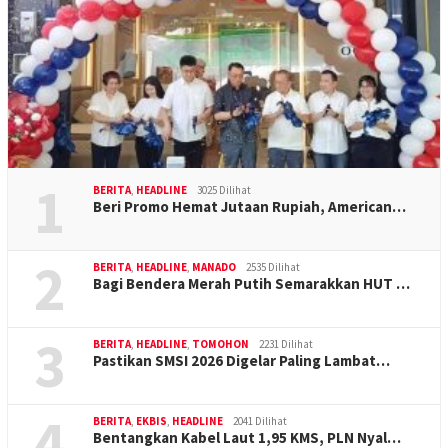
1
BERITA
,
HEADLINE
3025 Dilihat
Beri Promo Hemat Jutaan Rupiah, American…
2
BERITA
,
HEADLINE
,
MANADO
2535 Dilihat
Bagi Bendera Merah Putih Semarakkan HUT …
3
BERITA
,
HEADLINE
,
TOMOHON
2231 Dilihat
Pastikan SMSI 2026 Digelar Paling Lambat…
4
BERITA
,
EKBIS
,
HEADLINE
2041 Dilihat
Bentangkan Kabel Laut 1,95 KMS, PLN Nyal…