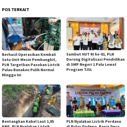
POS TERKAIT
Sambut HUT RI ke-81, PLN
Berhasil Operasikan Kembali
Dorong Digitalisasi Pendidikan
Satu Unit Mesin Pembangkit,
di SMP Negeri 1 Palu Lewat
PLN Targetkan Pasokan Listrik
Program TJSL
Pulau Bunaken Pulih Normal
Minggu Ini
Bentangkan Kabel Laut 1,95
PLN Nyalakan Listrik Perdana
KMS, PLN Nyalakan Listrik
di Pulau Dudepo, Rasio Desa