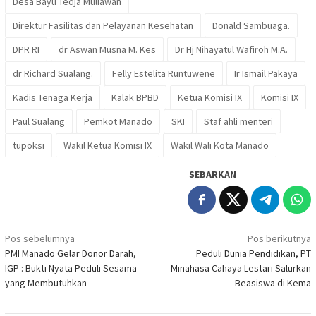
Desa Bayu Tedja Muliawan
Direktur Fasilitas dan Pelayanan Kesehatan
Donald Sambuaga.
DPR RI
dr Aswan Musna M. Kes
Dr Hj Nihayatul Wafiroh M.A.
dr Richard Sualang.
Felly Estelita Runtuwene
Ir Ismail Pakaya
Kadis Tenaga Kerja
Kalak BPBD
Ketua Komisi IX
Komisi IX
Paul Sualang
Pemkot Manado
SKI
Staf ahli menteri
tupoksi
Wakil Ketua Komisi IX
Wakil Wali Kota Manado
SEBARKAN
Navigasi
Pos sebelumnya
Pos berikutnya
PMI Manado Gelar Donor Darah,
Peduli Dunia Pendidikan, PT
pos
IGP : Bukti Nyata Peduli Sesama
Minahasa Cahaya Lestari Salurkan
yang Membutuhkan
Beasiswa di Kema