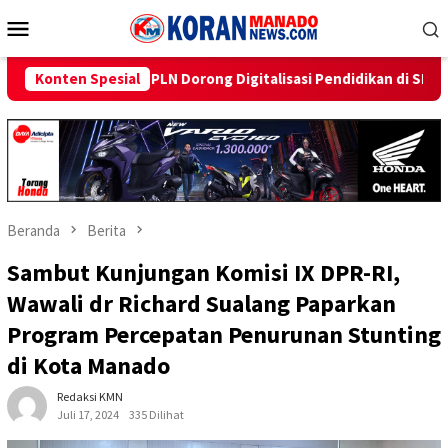
Loncat
Menu
ke
Mobile
konten
rong Digitalisasi Pendidikan di SMP Negeri 1 Palu Lewat Program
Konten Spesial
Beranda
Berita
Sambut Kunjungan Komisi IX DPR-RI,
Wawali dr Richard Sualang Paparkan
Program Percepatan Penurunan Stunting
di Kota Manado
Redaksi KMN
Juli 17, 2024
335 Dilihat