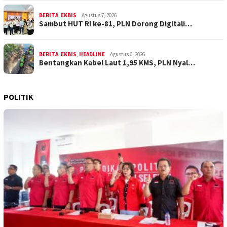
BERITA
,
EKBIS
Agustus 7, 2026
Sambut HUT RI ke-81, PLN Dorong Digitali…
BERITA
,
EKBIS
,
HEADLINE
Agustus 6, 2026
Bentangkan Kabel Laut 1,95 KMS, PLN Nyal…
POLITIK