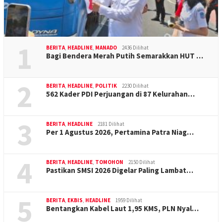
1
BERITA
,
HEADLINE
,
MANADO
2436 Dilihat
Bagi Bendera Merah Putih Semarakkan HUT …
2
BERITA
,
HEADLINE
,
POLITIK
2230 Dilihat
562 Kader PDI Perjuangan di 87 Kelurahan…
3
BERITA
,
HEADLINE
2181 Dilihat
Per 1 Agustus 2026, Pertamina Patra Niag…
4
BERITA
,
HEADLINE
,
TOMOHON
2150 Dilihat
Pastikan SMSI 2026 Digelar Paling Lambat…
5
BERITA
,
EKBIS
,
HEADLINE
1959 Dilihat
Bentangkan Kabel Laut 1,95 KMS, PLN Nyal…