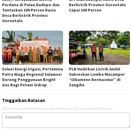
Perdana di Pulau Dudepo dan
Berlistrik Provinsi Gorontalo
Tuntaskan 100 Persen Rasio
Capai 100 Persen
Desa Berlistrik Provinsi
Gorontalo
Solusi Energi Irigasi, Pertamina
PLN Hadirkan Listrik Andal
Patra Niaga Regional Sulawesi
Sukseskan Lomba Masamper
Dorong Penggunaan Bright
“Oikumene Bermazmur” di
Gas Bagi Petani Sidrap
Sangihe
Tinggalkan Balasan
Alamat email Anda tidak akan dipublikasikan.
Ruas yang wajib ditandai
*