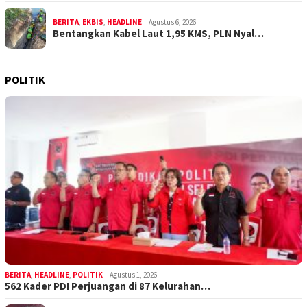
BERITA
,
EKBIS
,
HEADLINE
Agustus 6, 2026
Bentangkan Kabel Laut 1,95 KMS, PLN Nyal…
POLITIK
BERITA
,
HEADLINE
,
POLITIK
Agustus 1, 2026
562 Kader PDI Perjuangan di 87 Kelurahan…