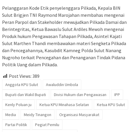
Pelanggaran Kode Etik penyelenggara Pilkada, Kepala BIN
Sulut Brigjen TNI Raymond Marojahan membahas mengenai
Peran Parpol dan Stakeholder mewujudkan Pilkada Damai dan
Berintegritas, Ketua Bawaslu Sulut Ardiles Mewoh mengenai
Produk hukum Pengawasan Tahapan Pilkada, Asintel Kajati
Sulut Marthen Thandi membawakan materi Sengketa Pilkada
dan Pencegahannya, Kasubdit Kamneg Polda Sulut Nanang
Nugroho terkait Pencegahan dan Penanganan Tindak Pidana
Politik Uang dalam Pilkada.
Post Views:
389
Anggota KPU Sulut
Awaluddin Umbola
Bupati dan Wakil Bupati
Divisi Hukum dan Pengawasan
IPP
Kenly Poluan ju
Ketua KPU Minahasa Selatan
Ketua KPU Sulut
Media
Meidy Tinangon
Organisasi Masyarakat
Partai Politik
Pegiat Pemilu