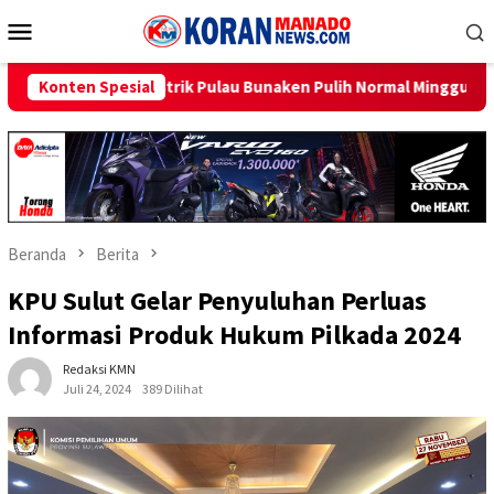
Loncat
Menu
ke
Mobile
konten
ulau Bunaken Pulih Normal Minggu Ini
Konten Spesial
Sambut HUT RI ke-8
Beranda
Berita
KPU Sulut Gelar Penyuluhan Perluas
Informasi Produk Hukum Pilkada 2024
Redaksi KMN
Juli 24, 2024
389 Dilihat