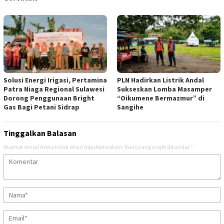
Solusi Energi Irigasi, Pertamina
PLN Hadirkan Listrik Andal
Patra Niaga Regional Sulawesi
Sukseskan Lomba Masamper
Dorong Penggunaan Bright
“Oikumene Bermazmur” di
Gas Bagi Petani Sidrap
Sangihe
Tinggalkan Balasan
Alamat email Anda tidak akan dipublikasikan.
Ruas yang wajib ditandai
*