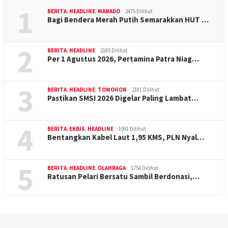
1
BERITA
,
HEADLINE
,
MANADO
2475 Dilihat
Bagi Bendera Merah Putih Semarakkan HUT …
2
BERITA
,
HEADLINE
2185 Dilihat
Per 1 Agustus 2026, Pertamina Patra Niag…
3
BERITA
,
HEADLINE
,
TOMOHON
2181 Dilihat
Pastikan SMSI 2026 Digelar Paling Lambat…
4
BERITA
,
EKBIS
,
HEADLINE
1991 Dilihat
Bentangkan Kabel Laut 1,95 KMS, PLN Nyal…
5
BERITA
,
HEADLINE
,
OLAHRAGA
1754 Dilihat
Ratusan Pelari Bersatu Sambil Berdonasi,…