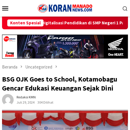
Loncat
Menu
ke
Mobile
konten
alisasi Pendidikan di SMP Negeri 1 Palu Lewat Program TJSL
Konten Spesial
Beranda
Uncategorized
BSG OJK Goes to School, Kotamobagu
Gencar Edukasi Keuangan Sejak Dini
Redaksi KMN
Juli 29, 2024
304 Dilihat