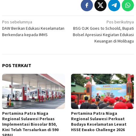
Navigasi
Pos sebelumnya
Pos berikutnya
DAW Berikan Edukasi Keselamatan
BSG OJK Goes to Schoold, Bupati
pos
Berkendara kepada IMHS
Bolsel Apresiasi Kegiatan Edukasi
Keuangan di Molibagu
POS TERKAIT
Pertamina Patra Niaga
Pertamina Patra Niaga
Regional Sulawesi Perluas
Regional Sulawesi Perkuat
Implementasi Biosolar B50,
Budaya Keselamatan Lewat
Kini Telah Tersalurkan di 590
HSSE Ewako Challenge 2026
SPBU