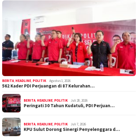
BERITA
,
HEADLINE
,
POLITIK
Agustus 1, 2026
562 Kader PDI Perjuangan di 87 Kelurahan…
BERITA
,
HEADLINE
,
POLITIK
Juli 28, 2026
Peringati 30 Tahun Kudatuli, PDI Perjuan…
BERITA
,
HEADLINE
,
POLITIK
Juli 7, 2026
KPU Sulut Dorong Sinergi Penyelenggara d…