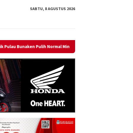
SABTU, 8 AGUSTUS 2026
mal Minggu Ini
Sambut HUT RI ke-81, PLN Dorong Digitali