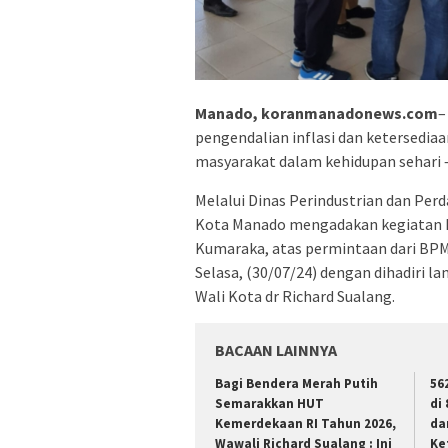
Manado, koranmanadonews.com
–
pengendalian inflasi dan ketersedi
masyarakat dalam kehidupan sehari –
Melalui Dinas Perindustrian dan Pe
Kota Manado mengadakan kegiatan P
Kumaraka, atas permintaan dari BPM
Selasa, (30/07/24) dengan dihadiri 
Wali Kota dr Richard Sualang.
BACAAN LAINNYA
Bagi Bendera Merah Putih
56
Semarakkan HUT
di
Kemerdekaan RI Tahun 2026,
da
Wawali Richard Sualang : Ini
Ke