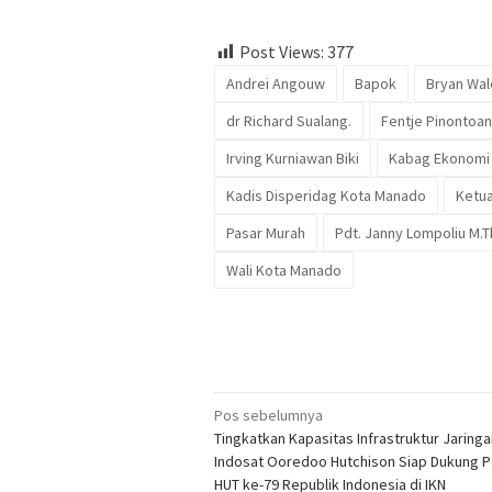
Post Views:
377
Andrei Angouw
Bapok
Bryan Wal
dr Richard Sualang.
Fentje Pinontoan
Irving Kurniawan Biki
Kabag Ekonomi
Kadis Disperidag Kota Manado
Ketu
Pasar Murah
Pdt. Janny Lompoliu M.T
Wali Kota Manado
Navigasi
Pos sebelumnya
Tingkatkan Kapasitas Infrastruktur Jaringa
pos
Indosat Ooredoo Hutchison Siap Dukung 
HUT ke-79 Republik Indonesia di IKN