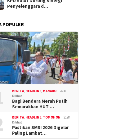
KPU Sulut Dorong Sinergi
Penyelenggara d…
A POPULER
1
BERITA
,
HEADLINE
,
MANADO
2498
Dilihat
Bagi Bendera Merah Putih
Semarakkan HUT …
2
BERITA
,
HEADLINE
,
TOMOHON
2198
Dilihat
Pastikan SMSI 2026 Digelar
Paling Lambat…