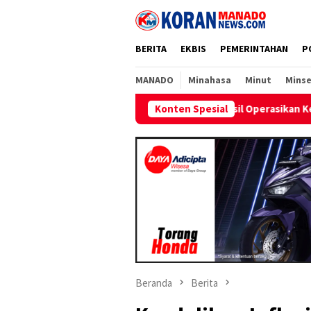
Loncat
ke
konten
BERITA
EKBIS
PEMERINTAHAN
P
MANADO
Minahasa
Minut
Minse
Berhasil Operasikan Kembali Satu Unit Mesin Pem
Konten Spesial
Beranda
Berita