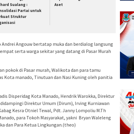
chard Sualang :
Aset
nsolidasi Partai untuk
rkuat Struktur
ganisasi
o Andrei Angouw bertatap muka dan berdialog langsung
mpat serta warga sekitar yang datang di Pasar Murah
an pokok di Pasar murah, Walikota dan para tamu
s Kota manado, Tinutuan dan Nasi Kuning oleh panitia
adis Disperidag Kota Manado, Hendrik Warokka, Direktur
 didampingi Direktur Umum (Dirum), Irving Kurniawan
abag Kesra Otniel Tewal, Pdt. Janny Lompoliu M.Th
Manado, para Tokoh Masyarakat, yakni Bryan Waleleng
ka dan Para Ketua Lingkungan.(theo)