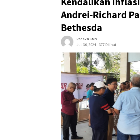
Kendalikan Inflas
Andrei-Richard P
Bethesda
Redaksi KMN
Juli 30, 2024
377 Dilihat