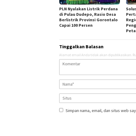
PLN Nyalakan Listrik Perdana
Solus
di Pulau Dudepo, Rasio Desa
Pert
Berlistrik Provinsi Gorontalo
Regi
Capai 100 Persen
Peng
Peta
Tinggalkan Balasan
Alamat email Anda tidak akan dipublikasikan.
Ru
Simpan nama, email, dan situs web say