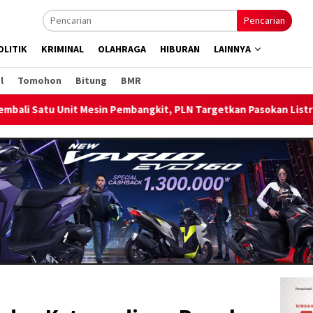
Pencarian
OLITIK
KRIMINAL
OLAHRAGA
HIBURAN
LAINNYA
l
Tomohon
Bitung
BMR
bangkit, PLN Targetkan Pasokan Listrik Pulau Bunaken Pulih Nor