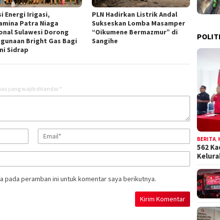
i Energi Irigasi,
PLN Hadirkan Listrik Andal
amina Patra Niaga
Sukseskan Lomba Masamper
onal Sulawesi Dorong
“Oikumene Bermazmur” di
POLIT
gunaan Bright Gas Bagi
Sangihe
ni Sidrap
as yang wajib ditandai
*
BERITA
,
562 Ka
Kelur
a pada peramban ini untuk komentar saya berikutnya.