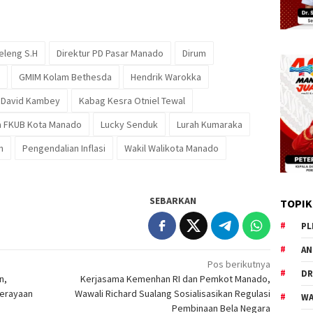
eleng S.H
Direktur PD Pasar Manado
Dirum
GMIM Kolam Bethesda
Hendrik Warokka
 David Kambey
Kabag Kesra Otniel Tewal
a FKUB Kota Manado
Lucky Senduk
Lurah Kumaraka
h
Pengendalian Inflasi
Wakil Walikota Manado
SEBARKAN
TOPIK
PL
AN
Pos berikutnya
DR
n,
Kerjasama Kemenhan RI dan Pemkot Manado,
Perayaan
Wawali Richard Sualang Sosialisasikan Regulasi
WA
Pembinaan Bela Negara