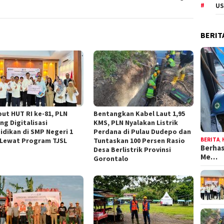
US
BERIT
ut HUT RI ke-81, PLN
Bentangkan Kabel Laut 1,95
ng Digitalisasi
KMS, PLN Nyalakan Listrik
idikan di SMP Negeri 1
Perdana di Pulau Dudepo dan
BERITA
,
 Lewat Program TJSL
Tuntaskan 100 Persen Rasio
Berhas
Desa Berlistrik Provinsi
Me…
Gorontalo