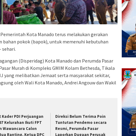
 Pemerintah Kota Manado terus melakukan gerakan
aan bahan pokok (bapok), untuk memenuhi kebutuhan
 sehari.
rdagangan (Disperidag) Kota Manado dan Perumda Pasar
asar Murah di Kompleks GMIM Kolam Bethesda, Tikala
J yang melibatkan Jemaat serta masyarakat sekitar,
langsung oleh Wali Kota Manado, Andrei Angouw dan Wakil
2 Kader PDI Perjuangan
Direksi Belum Terima Poin
 87 Kelurahan Ikuti FPT
Tuntutan Pendemo secara
n Wawancara Calon
Resmi, Perumda Pasar
tua Ranting, Ketua DPC
Laporkan Dugaan Perusak