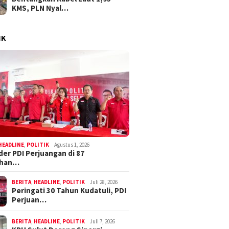
KMS, PLN Nyal…
IK
HEADLINE
,
POLITIK
Agustus 1, 2026
der PDI Perjuangan di 87
ahan…
BERITA
,
HEADLINE
,
POLITIK
Juli 28, 2026
Peringati 30 Tahun Kudatuli, PDI
Perjuan…
BERITA
,
HEADLINE
,
POLITIK
Juli 7, 2026