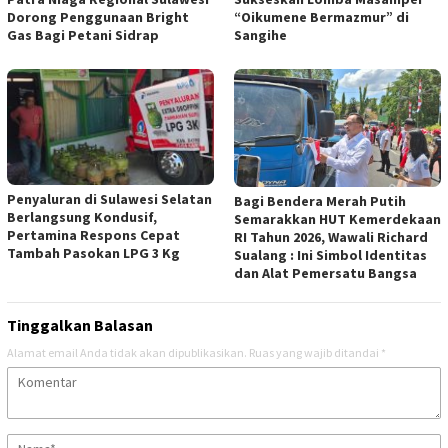
Dorong Penggunaan Bright
“Oikumene Bermazmur” di
Gas Bagi Petani Sidrap
Sangihe
Penyaluran di Sulawesi Selatan
Bagi Bendera Merah Putih
Berlangsung Kondusif,
Semarakkan HUT Kemerdekaan
Pertamina Respons Cepat
RI Tahun 2026, Wawali Richard
Tambah Pasokan LPG 3 Kg
Sualang : Ini Simbol Identitas
dan Alat Pemersatu Bangsa
Tinggalkan Balasan
Alamat email Anda tidak akan dipublikasikan.
Ruas yang wajib ditandai
*