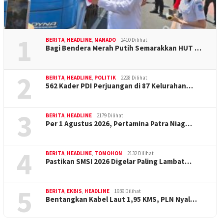
1
BERITA
,
HEADLINE
,
MANADO
2410 Dilihat
Bagi Bendera Merah Putih Semarakkan HUT …
2
BERITA
,
HEADLINE
,
POLITIK
2228 Dilihat
562 Kader PDI Perjuangan di 87 Kelurahan…
3
BERITA
,
HEADLINE
2179 Dilihat
Per 1 Agustus 2026, Pertamina Patra Niag…
4
BERITA
,
HEADLINE
,
TOMOHON
2132 Dilihat
Pastikan SMSI 2026 Digelar Paling Lambat…
5
BERITA
,
EKBIS
,
HEADLINE
1939 Dilihat
Bentangkan Kabel Laut 1,95 KMS, PLN Nyal…