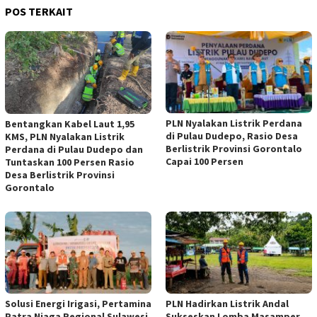
POS TERKAIT
PLN Nyalakan Listrik Perdana
Bentangkan Kabel Laut 1,95
di Pulau Dudepo, Rasio Desa
KMS, PLN Nyalakan Listrik
Berlistrik Provinsi Gorontalo
Perdana di Pulau Dudepo dan
Capai 100 Persen
Tuntaskan 100 Persen Rasio
Desa Berlistrik Provinsi
Gorontalo
Solusi Energi Irigasi, Pertamina
PLN Hadirkan Listrik Andal
Patra Niaga Regional Sulawesi
Sukseskan Lomba Masamper