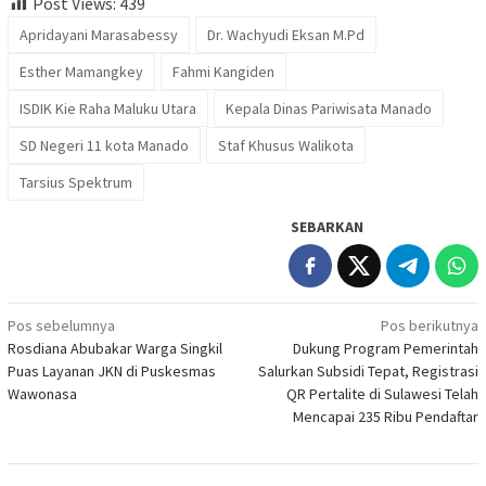
Post Views:
439
Apridayani Marasabessy
Dr. Wachyudi Eksan M.Pd
Esther Mamangkey
Fahmi Kangiden
ISDIK Kie Raha Maluku Utara
Kepala Dinas Pariwisata Manado
SD Negeri 11 kota Manado
Staf Khusus Walikota
Tarsius Spektrum
SEBARKAN
Navigasi
Pos sebelumnya
Pos berikutnya
Rosdiana Abubakar Warga Singkil
Dukung Program Pemerintah
pos
Puas Layanan JKN di Puskesmas
Salurkan Subsidi Tepat, Registrasi
Wawonasa
QR Pertalite di Sulawesi Telah
Mencapai 235 Ribu Pendaftar