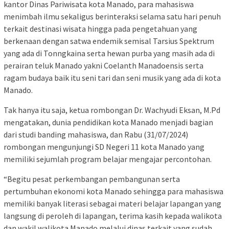
kantor Dinas Pariwisata kota Manado, para mahasiswa
menimbah ilmu sekaligus berinteraksi selama satu hari penuh
terkait destinasi wisata hingga pada pengetahuan yang
berkenaan dengan satwa endemik semisal Tarsius Spektrum
yang ada di Tonngkaina serta hewan purba yang masih ada di
perairan teluk Manado yakni Coelanth Manadoensis serta
ragam budaya baik itu seni tari dan seni musik yang ada di kota
Manado.
Tak hanya itu saja, ketua rombongan Dr. Wachyudi Eksan, M.Pd
mengatakan, dunia pendidikan kota Manado menjadi bagian
dari studi banding mahasiswa, dan Rabu (31/07/2024)
rombongan mengunjungi SD Negeri 11 kota Manado yang
memiliki sejumlah program belajar mengajar percontohan.
“Begitu pesat perkembangan pembangunan serta
pertumbuhan ekonomi kota Manado sehingga para mahasiswa
memiliki banyak literasi sebagai materi belajar lapangan yang
langsung di peroleh di lapangan, terima kasih kepada walikota
dan wakil walikota Manado melalui dinas terkait yang sudah