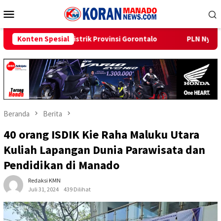
Loncat
Menu
ke
Mobile
konten
ik Provinsi Gorontalo
Konten Spesial
PLN Nyalakan Listrik Perdana di Pu
Beranda
Berita
40 orang ISDIK Kie Raha Maluku Utara
Kuliah Lapangan Dunia Parawisata dan
Pendidikan di Manado
Redaksi KMN
Juli 31, 2024
439 Dilihat