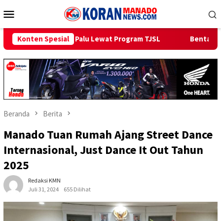
Loncat
Menu
ke
Mobile
konten
alu Lewat Program TJSL
Konten Spesial
Bentangkan Kabel Laut 1,95 KMS, 
Beranda
Berita
Manado Tuan Rumah Ajang Street Dance
Internasional, Just Dance It Out Tahun
2025
Redaksi KMN
Juli 31, 2024
655 Dilihat