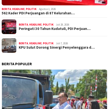
BERITA
,
HEADLINE
,
POLITIK
Agustus 1, 2026
562 Kader PDI Perjuangan di 87 Kelurahan…
BERITA
,
HEADLINE
,
POLITIK
Juli 28, 2026
Peringati 30 Tahun Kudatuli, PDI Perjuan…
BERITA
,
HEADLINE
,
POLITIK
Juli 7, 2026
KPU Sulut Dorong Sinergi Penyelenggara d…
BERITA POPULER