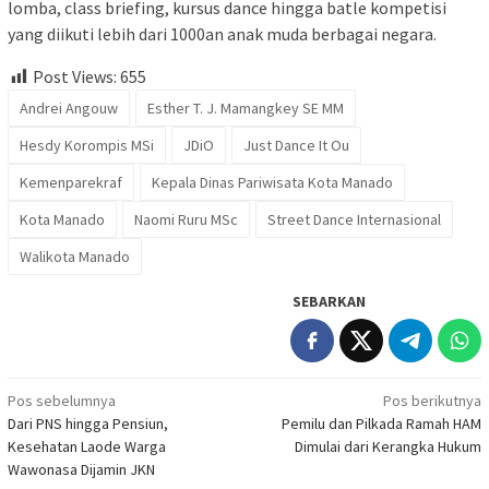
lomba, class briefing, kursus dance hingga batle kompetisi
yang diikuti lebih dari 1000an anak muda berbagai negara.
Post Views:
655
Andrei Angouw
Esther T. J. Mamangkey SE MM
Hesdy Korompis MSi
JDiO
Just Dance It Ou
Kemenparekraf
Kepala Dinas Pariwisata Kota Manado
Kota Manado
Naomi Ruru MSc
Street Dance Internasional
Walikota Manado
SEBARKAN
Navigasi
Pos sebelumnya
Pos berikutnya
Dari PNS hingga Pensiun,
Pemilu dan Pilkada Ramah HAM
pos
Kesehatan Laode Warga
Dimulai dari Kerangka Hukum
Wawonasa Dijamin JKN