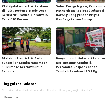
PLN Nyalakan Listrik Perdana
Solusi Energi Irigasi, Pertamina
di Pulau Dudepo, Rasio Desa
Patra Niaga Regional Sulawesi
Berlistrik Provinsi Gorontalo
Dorong Penggunaan Bright
Capai 100 Persen
Gas Bagi Petani Sidrap
PLN Hadirkan Listrik Andal
Penyaluran di Sulawesi Selatan
Sukseskan Lomba Masamper
Berlangsung Kondusif,
“Oikumene Bermazmur” di
Pertamina Respons Cepat
Sangihe
Tambah Pasokan LPG 3 Kg
Tinggalkan Balasan
Alamat email Anda tidak akan dipublikasikan.
Ruas yang wajib ditandai
*