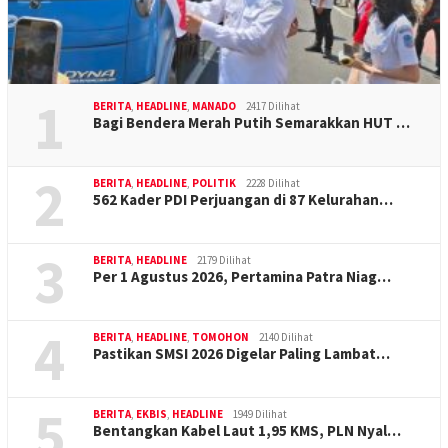
1
BERITA
,
HEADLINE
,
MANADO
2417 Dilihat
Bagi Bendera Merah Putih Semarakkan HUT …
2
BERITA
,
HEADLINE
,
POLITIK
2228 Dilihat
562 Kader PDI Perjuangan di 87 Kelurahan…
3
BERITA
,
HEADLINE
2179 Dilihat
Per 1 Agustus 2026, Pertamina Patra Niag…
4
BERITA
,
HEADLINE
,
TOMOHON
2140 Dilihat
Pastikan SMSI 2026 Digelar Paling Lambat…
5
BERITA
,
EKBIS
,
HEADLINE
1949 Dilihat
Bentangkan Kabel Laut 1,95 KMS, PLN Nyal…