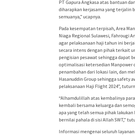
PT Gapura Angkasa atas bantuan dan
diharapkan kerjasama yang terjalin bai
semuanya,” ucapnya.
Pada kesempatan terpisah, Area Man
Niaga Regional Sulawesi, Fahrougi
agar pelaksanaan haji tahun ini ber
secara intens dengan pihak terkait
pengisian pesawat sehingga dapat ber
optimalisasi ketersedian Manpower d
penambahan dari lokasi lain, dan mel
Hasanuddin Group sehingga safety a
pelaksanaan Haji Flight 2024”, tuturn
“Alhamdulillah atas kembalinya para
kembali bersama keluarga dan semog
apa yang telah semua pihak lakukan 
bernilai pahala di sisi Allah SWT,” tu
Informasi mengenai seluruh layanan