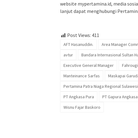
website mypertamina.id, media sosi
lanjut dapat menghubungi Pertamina 
Post Views:
411
AFT Hasanuddin.
Area Manager Comm
avtur
Bandara Internasional Sultan 
Executive General Manager
Fahroug
Manteinance Sarfas
Maskapai Garud
Pertamina Patra Niaga Regional Sulawesi
PT Angkasa Pura
PT Gapura Angkasa
Wisnu Fajar Baskoro