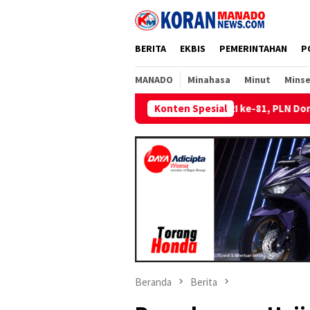
Loncat
ke
konten
BERITA
EKBIS
PEMERINTAHAN
P
MANADO
Minahasa
Minut
Minse
Sambut HUT RI ke-81, PLN Dorong Digitalisasi Pendidikan di
Konten Spesial
Beranda
Berita