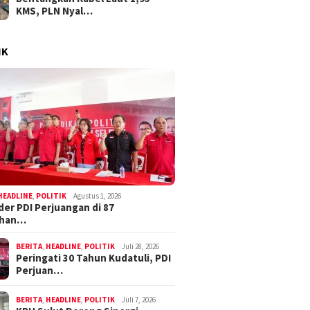
KMS, PLN Nyal…
IK
HEADLINE
,
POLITIK
Agustus 1, 2026
der PDI Perjuangan di 87
ahan…
BERITA
,
HEADLINE
,
POLITIK
Juli 28, 2026
Peringati 30 Tahun Kudatuli, PDI
Perjuan…
BERITA
,
HEADLINE
,
POLITIK
Juli 7, 2026