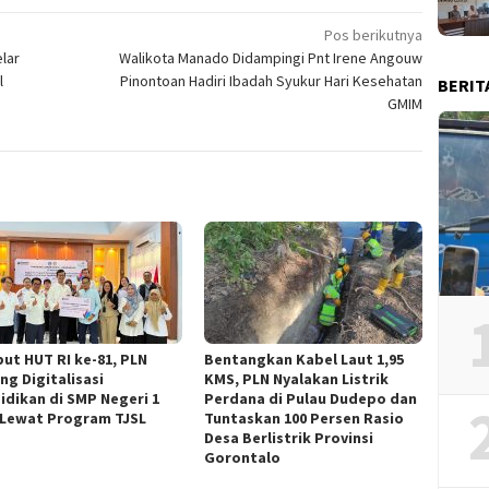
Pos berikutnya
lar
Walikota Manado Didampingi Pnt Irene Angouw
l
Pinontoan Hadiri Ibadah Syukur Hari Kesehatan
BERIT
GMIM
ut HUT RI ke-81, PLN
Bentangkan Kabel Laut 1,95
ng Digitalisasi
KMS, PLN Nyalakan Listrik
idikan di SMP Negeri 1
Perdana di Pulau Dudepo dan
 Lewat Program TJSL
Tuntaskan 100 Persen Rasio
Desa Berlistrik Provinsi
Gorontalo