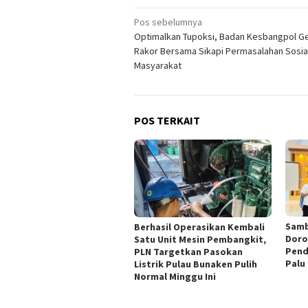
Navigasi
Pos sebelumnya
Optimalkan Tupoksi, Badan Kesbangpol Ge
pos
Rakor Bersama Sikapi Permasalahan Sosia
Masyarakat
POS TERKAIT
Samb
Berhasil Operasikan Kembali
Doro
Satu Unit Mesin Pembangkit,
Pend
PLN Targetkan Pasokan
Palu
Listrik Pulau Bunaken Pulih
Normal Minggu Ini