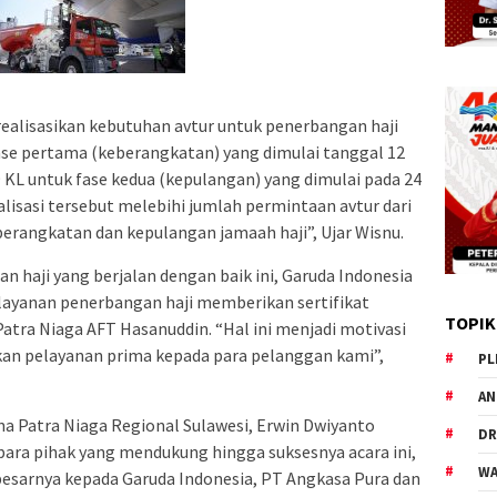
ealisasikan kebutuhan avtur untuk penerbangan haji
fase pertama (keberangkatan) yang dimulai tanggal 12
9 KL untuk fase kedua (kepulangan) yang dimulai pada 24
ealisasi tersebut melebihi jumlah permintaan avtur dari
erangkatan dan kepulangan jamaah haji”, Ujar Wisnu.
 haji yang berjalan dengan baik ini, Garuda Indonesia
ayanan penerbangan haji memberikan sertifikat
TOPIK
tra Niaga AFT Hasanuddin. “Hal ini menjadi motivasi
an pelayanan prima kepada para pelanggan kami”,
PL
AN
a Patra Niaga Regional Sulawesi, Erwin Dwiyanto
DR
ara pihak yang mendukung hingga suksesnya acara ini,
WA
besarnya kepada Garuda Indonesia, PT Angkasa Pura dan