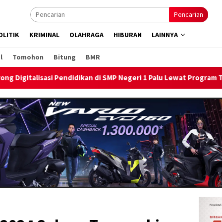
Pencarian
OLITIK
KRIMINAL
OLAHRAGA
HIBURAN
LAINNYA
l
Tomohon
Bitung
BMR
 SMP Negeri 1 Palu Lewat Program TJSL
Bentangkan Kabel 