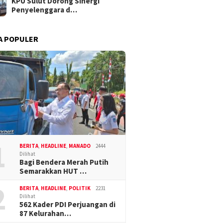
KPU Sulut Dorong Sinergi
Penyelenggara d…
A POPULER
1
BERITA
,
HEADLINE
,
MANADO
2444
Dilihat
Bagi Bendera Merah Putih
Semarakkan HUT …
2
BERITA
,
HEADLINE
,
POLITIK
2231
Dilihat
562 Kader PDI Perjuangan di
87 Kelurahan…