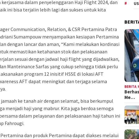
 kerjasama dalam penyelenggaran Haji Flight 2024, dan
US
k ini bisa terjalin lebih lagi dan sukses untuk kita
BERIT
ager Communication, Relation, & CSR Pertamina Patra
 Andriani Sumampouw menyampaikan kesiapan Pertamina
jalan dengan lancar dan aman, “Kami melakukan kordinasi
 untuk memastikan ketahanan stok dan pelaksanaan
jalan sesuai dengan jadwal haji flight yang dijadwalkan,
an Manteinance Sarfas yang cukup sehingga tidak perlu
aksanakan program 12 inisitif HSSE di lokasi AFT
wareness AFT dapat meningkat dan terjaga selama
BERITA
,
ya.
Berhas
Me…
 jamaah ke tanah air dengan selamat, bisa berkumpul
a menjadi haji yang mabrur. Kita juga berdoa semoga
bersama dalam pelayanan dan pelaksanaan haji tahun ini
tup Fahrougi.
 Pertamina dan produk Pertamina dapat diakses melalui