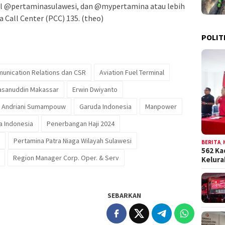
al @pertaminasulawesi, dan @mypertamina atau lebih
Call Center (PCC) 135. (theo)
POLIT
unication Relations dan CSR
Aviation Fuel Terminal
Hasanuddin Makassar
Erwin Dwiyanto
i Andriani Sumampouw
Garuda Indonesia
Manpower
a Indonesia
Penerbangan Haji 2024
Pertamina Patra Niaga Wilayah Sulawesi
BERITA
,
562 Ka
Region Manager Corp. Oper. & Serv
Kelur
SEBARKAN