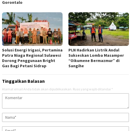
Gorontalo
Solusi Energi Irigasi, Pertamina
PLN Hadirkan Listrik Andal
Patra Niaga Regional Sulawesi
Sukseskan Lomba Masamper
Dorong Penggunaan Bright
“Oikumene Bermazmur” di
Gas Bagi Petani Sidrap
Sangihe
Tinggalkan Balasan
Alamat email Anda tidak akan dipublikasikan.
Ruas yang wajib ditandai
*