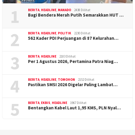
1
BERITA
,
HEADLINE
,
MANADO
2438 Dilihat
Bagi Bendera Merah Putih Semarakkan HUT …
2
BERITA
,
HEADLINE
,
POLITIK
2230 Dilihat
562 Kader PDI Perjuangan di 87 Kelurahan…
3
BERITA
,
HEADLINE
2183 Dilihat
Per 1 Agustus 2026, Pertamina Patra Niag…
4
BERITA
,
HEADLINE
,
TOMOHON
2152 Dilihat
Pastikan SMSI 2026 Digelar Paling Lambat…
5
BERITA
,
EKBIS
,
HEADLINE
1967 Dilihat
Bentangkan Kabel Laut 1,95 KMS, PLN Nyal…