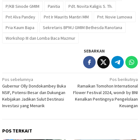
P/KB Sinode GMIM
Panitia
Pdt. Novita Kaligis S. Th.
Pnt Alva Pandey
Pnt Ir Maurits Mantiri MM
Pnt. Novie Lumowa
Pria Kaum Bapa
Sekretaris BPMJ GMIM Bethesda Ranotana
Workshop III dan Lomba Baca Mazmur
SEBARKAN
Navigasi
Pos sebelumnya
Pos berikutnya
Gubernur Olly Dondokambey Buka
Ramaikan Tomohon International
pos
NSIF, Potensi Besar dan Dukungan
Flower Festival 2024, wondr by BNI
Kebijakan Jadikan Sulut Destinasi
Kenalkan Pentingnya Pengelolaan
Investasi yang Menarik
Keuangan
POS TERKAIT