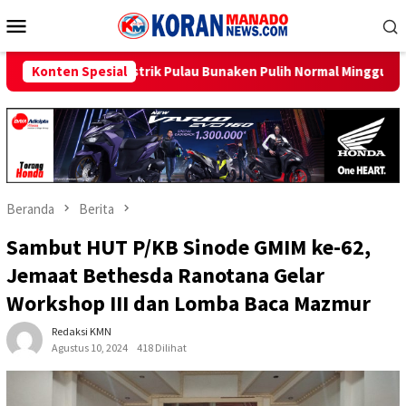
Loncat
Menu
ke
Mobile
konten
au Bunaken Pulih Normal Minggu Ini
Konten Spesial
Sambut HUT RI ke-81,
Beranda
Berita
Sambut HUT P/KB Sinode GMIM ke-62,
Jemaat Bethesda Ranotana Gelar
Workshop III dan Lomba Baca Mazmur
Redaksi KMN
Agustus 10, 2024
418 Dilihat