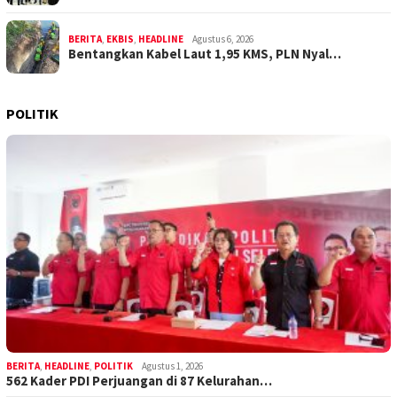
BERITA
,
EKBIS
,
HEADLINE
Agustus 6, 2026
Bentangkan Kabel Laut 1,95 KMS, PLN Nyal…
POLITIK
BERITA
,
HEADLINE
,
POLITIK
Agustus 1, 2026
562 Kader PDI Perjuangan di 87 Kelurahan…