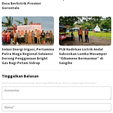
Desa Berlistrik Provinsi
Gorontalo
Solusi Energi Irigasi, Pertamina
PLN Hadirkan Listrik Andal
Patra Niaga Regional Sulawesi
Sukseskan Lomba Masamper
Dorong Penggunaan Bright
“Oikumene Bermazmur” di
Gas Bagi Petani Sidrap
Sangihe
Tinggalkan Balasan
Alamat email Anda tidak akan dipublikasikan.
Ruas yang wajib ditandai
*