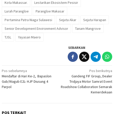
Kota Makassar.
Lestarikan Ekosistem Pesisir
Lurah Parangloe
Parangloe Makasar
Pertamina Patra Niaga Sulawesi
Sejuta Akar
Sejuta Harapan
Senior Development Environment Advisor
Tanam Mangrove
TJSL
Yayasan Maero
SEBARKAN
Navigasi
Pos sebelumnya
Pos berikutnya
Mendaftar di Hari Ke-2, Bapaslon
Gandeng FIF Group, Dealer
pos
Gub/Wagub E2L- HJP Diusung 4
Tridjaya Motor Samrat Event
Parpol
Roadshow Collaboration Semarak
Kemerdekaan
POS TERKAIT