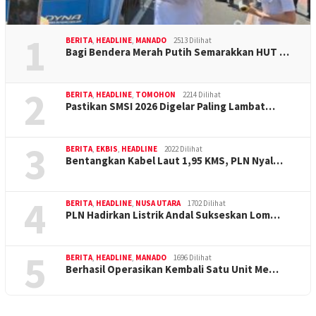
1
BERITA
,
HEADLINE
,
MANADO
2513 Dilihat
Bagi Bendera Merah Putih Semarakkan HUT …
2
BERITA
,
HEADLINE
,
TOMOHON
2214 Dilihat
Pastikan SMSI 2026 Digelar Paling Lambat…
3
BERITA
,
EKBIS
,
HEADLINE
2022 Dilihat
Bentangkan Kabel Laut 1,95 KMS, PLN Nyal…
4
BERITA
,
HEADLINE
,
NUSA UTARA
1702 Dilihat
PLN Hadirkan Listrik Andal Sukseskan Lom…
5
BERITA
,
HEADLINE
,
MANADO
1696 Dilihat
Berhasil Operasikan Kembali Satu Unit Me…