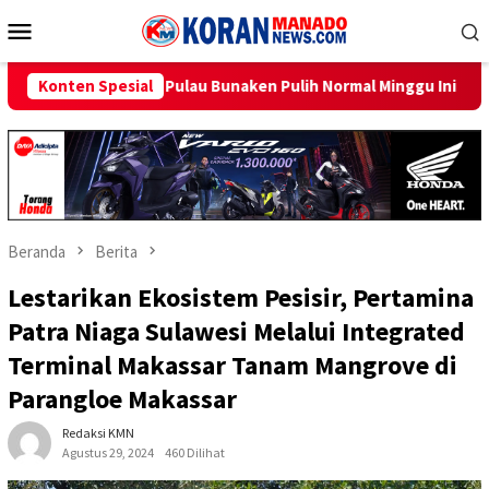
Loncat
Menu
ke
Mobile
konten
 Bunaken Pulih Normal Minggu Ini
Konten Spesial
Sambut HUT RI ke-81, P
Beranda
Berita
Lestarikan Ekosistem Pesisir, Pertamina
Patra Niaga Sulawesi Melalui Integrated
Terminal Makassar Tanam Mangrove di
Parangloe Makassar
Redaksi KMN
Agustus 29, 2024
460 Dilihat