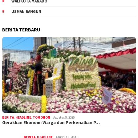
WALIKOTA MANADO
USMAN BANGUN
BERITA TERBARU
BERITA
,
HEADLINE
,
TOMOHON
Agustus 9, 2026
Gerakkan Ekonomi Warga dan Perkenalkan P…
BERITA
,
HEADLINE
Agustus 8, 2026