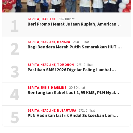
1
BERITA
,
HEADLINE
3027 Dilihat
Beri Promo Hemat Jutaan Rupiah, American…
2
BERITA
,
HEADLINE
,
MANADO
2538 Dilihat
Bagi Bendera Merah Putih Semarakkan HUT …
3
BERITA
,
HEADLINE
,
TOMOHON
2231 Dilihat
Pastikan SMSI 2026 Digelar Paling Lambat…
4
BERITA
,
EKBIS
,
HEADLINE
2043 Dilihat
Bentangkan Kabel Laut 1,95 KMS, PLN Nyal…
5
BERITA
,
HEADLINE
,
NUSA UTARA
1721 Dilihat
PLN Hadirkan Listrik Andal Sukseskan Lom…