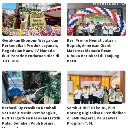
Gerakkan Ekonomi Warga dan
Beri Promo Hemat Jutaan
Perkenalkan Produk Layanan,
Rupiah, American Giant
Pegadaian Kanwil V Manado
Mattress Manado Resmi
Ikut Parade Kendaraan Hias di
Dibuka Berlokasi di Tanjung
TIFF 2026
Batu
Berhasil Operasikan Kembali
Sambut HUT RI ke-81, PLN
Satu Unit Mesin Pembangkit,
Dorong Digitalisasi Pendidikan
PLN Targetkan Pasokan Listrik
di SMP Negeri 1 Palu Lewat
Pulau Bunaken Pulih Normal
Program TJSL