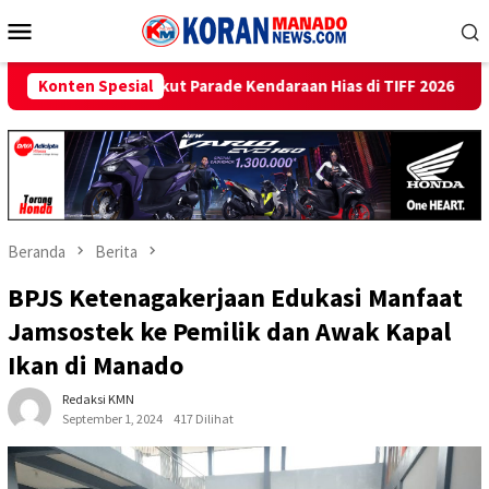
Loncat
Menu
ke
Mobile
konten
 Parade Kendaraan Hias di TIFF 2026
Konten Spesial
Beri Promo Hemat J
Beranda
Berita
BPJS Ketenagakerjaan Edukasi Manfaat
Jamsostek ke Pemilik dan Awak Kapal
Ikan di Manado
Redaksi KMN
September 1, 2024
417 Dilihat