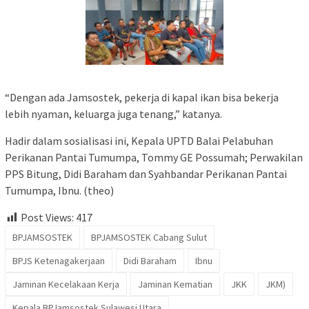
“Dengan ada Jamsostek, pekerja di kapal ikan bisa bekerja
lebih nyaman, keluarga juga tenang,” katanya.
Hadir dalam sosialisasi ini, Kepala UPTD Balai Pelabuhan
Perikanan Pantai Tumumpa, Tommy GE Possumah; Perwakilan
PPS Bitung, Didi Baraham dan Syahbandar Perikanan Pantai
Tumumpa, Ibnu. (theo)
Post Views:
417
BPJAMSOSTEK
BPJAMSOSTEK Cabang Sulut
BPJS Ketenagakerjaan
Didi Baraham
Ibnu
Jaminan Kecelakaan Kerja
Jaminan Kematian
JKK
JKM)
Kepala BPJamsostek Sulawesi Utara