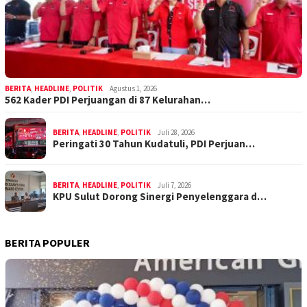
BERITA
,
HEADLINE
,
POLITIK
Agustus 1, 2026
562 Kader PDI Perjuangan di 87 Kelurahan…
BERITA
,
HEADLINE
,
POLITIK
Juli 28, 2026
Peringati 30 Tahun Kudatuli, PDI Perjuan…
BERITA
,
HEADLINE
,
POLITIK
Juli 7, 2026
KPU Sulut Dorong Sinergi Penyelenggara d…
BERITA POPULER