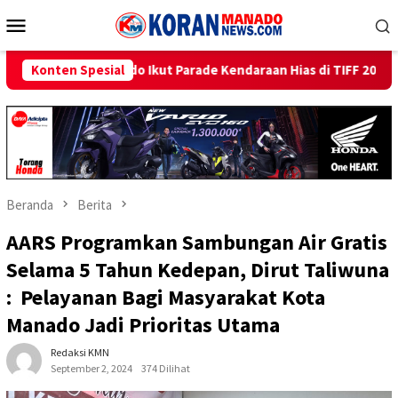
Loncat
Menu
ke
Mobile
konten
Parade Kendaraan Hias di TIFF 2026
Konten Spesial
Beri Promo Hemat Ju
Beranda
Berita
AARS Programkan Sambungan Air Gratis
Selama 5 Tahun Kedepan, Dirut Taliwuna
: Pelayanan Bagi Masyarakat Kota
Manado Jadi Prioritas Utama
Redaksi KMN
September 2, 2024
374 Dilihat