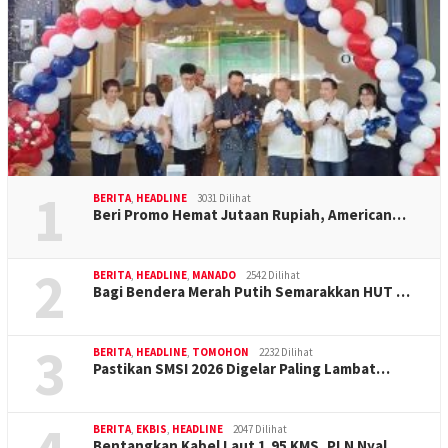
1
BERITA
,
HEADLINE
3031 Dilihat
Beri Promo Hemat Jutaan Rupiah, American…
2
BERITA
,
HEADLINE
,
MANADO
2542 Dilihat
Bagi Bendera Merah Putih Semarakkan HUT …
3
BERITA
,
HEADLINE
,
TOMOHON
2232 Dilihat
Pastikan SMSI 2026 Digelar Paling Lambat…
BERITA
,
EKBIS
,
HEADLINE
2047 Dilihat
Bentangkan Kabel Laut 1,95 KMS, PLN Nyal…