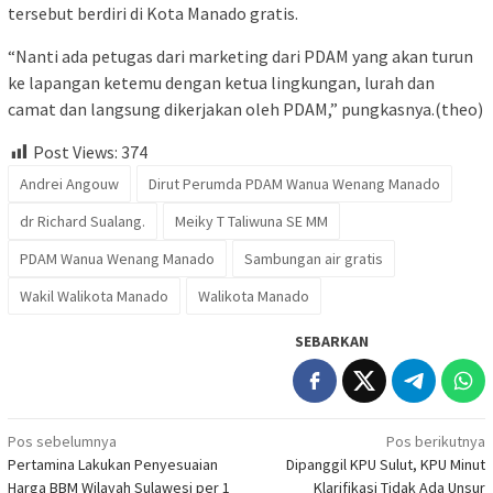
tersebut berdiri di Kota Manado gratis.
“Nanti ada petugas dari marketing dari PDAM yang akan turun
ke lapangan ketemu dengan ketua lingkungan, lurah dan
camat dan langsung dikerjakan oleh PDAM,” pungkasnya.(theo)
Post Views:
374
Andrei Angouw
Dirut Perumda PDAM Wanua Wenang Manado
dr Richard Sualang.
Meiky T Taliwuna SE MM
PDAM Wanua Wenang Manado
Sambungan air gratis
Wakil Walikota Manado
Walikota Manado
SEBARKAN
Navigasi
Pos sebelumnya
Pos berikutnya
Pertamina Lakukan Penyesuaian
Dipanggil KPU Sulut, KPU Minut
pos
Harga BBM Wilayah Sulawesi per 1
Klarifikasi Tidak Ada Unsur