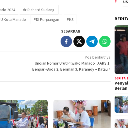
US
nado 2024
dr Richard Sualang.
BERIT
PU Kota Manado
PDI Perjuangan
PKS
SEBARKAN
Pos berikutnya
Undian Nomor Urut Pilwako Manado : AARS 1,
Benpar -Boda 2, Beriman 3, Karamoy – Datau 4
BERITA
,
Penyal
Berla