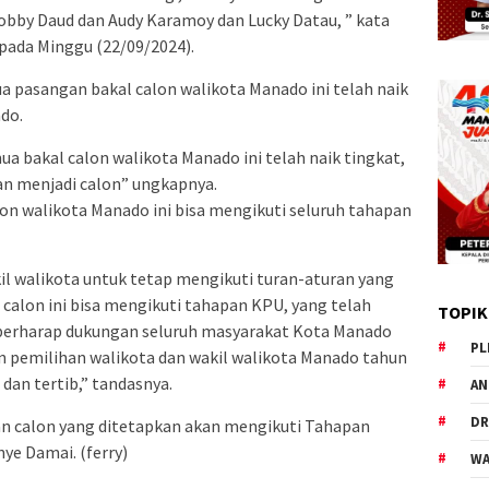
obby Daud dan Audy Karamoy dan Lucky Datau, ” kata
pada Minggu (22/09/2024).
 pasangan bakal calon walikota Manado ini telah naik
do.
a bakal calon walikota Manado ini telah naik tingkat,
kan menjadi calon” ungkapnya.
n walikota Manado ini bisa mengikuti seluruh tahapan
il walikota untuk tetap mengikuti turan-aturan yang
 calon ini bisa mengikuti tahapan KPU, yang telah
TOPIK
 berharap dukungan seluruh masyarakat Kota Manado
PL
 pemilihan walikota dan wakil walikota Manado tahun
 dan tertib,” tandasnya.
AN
DR
an calon yang ditetapkan akan mengikuti Tahapan
e Damai. (ferry)
WA