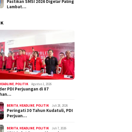
Pastikan SMSI 2026 Digelar Paling
Lambat…
IK
HEADLINE
,
POLITIK
Agustus 1, 2026
der PDI Perjuangan di 87
ahan…
BERITA
,
HEADLINE
,
POLITIK
Juli 28, 2026
Peringati 30 Tahun Kudatuli, PDI
Perjuan…
BERITA
,
HEADLINE
,
POLITIK
Juli 7, 2026