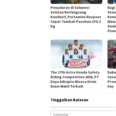
Penyaluran di Sulawesi
Bagi
Selatan Berlangsung
Sema
Kondusif, Pertamina Respons
Keme
Cepat Tambah Pasokan LPG 3
Wawal
Kg
Simb
Peme
The 17th Astra Honda Safety
Duku
Riding Competition 2026, PT
Sasa
Daya Adicipta Wisesa Kirim
Prom
Enam Wakil Terbaik
Day
Tinggalkan Balasan
Alamat email Anda tidak akan dipublikasikan.
Ru