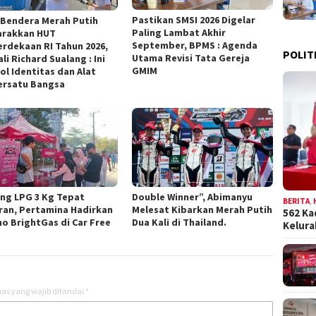
Pastikan SMSI 2026 Digelar
 Bendera Merah Putih
Paling Lambat Akhir
rakkan HUT
September, BPMS : Agenda
rdekaan RI Tahun 2026,
POLIT
Utama Revisi Tata Gereja
i Richard Sualang : Ini
GMIM
ol Identitas dan Alat
rsatu Bangsa
ng LPG 3 Kg Tepat
Double Winner”, Abimanyu
BERITA
,
ran, Pertamina Hadirkan
Melesat Kibarkan Merah Putih
562 Ka
o BrightGas di Car Free
Dua Kali di Thailand.
Kelur
as yang wajib ditandai
*