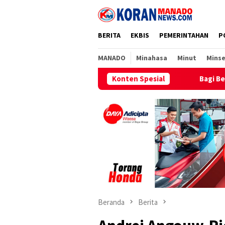
Loncat
ke
konten
BERITA
EKBIS
PEMERINTAHAN
P
MANADO
Minahasa
Minut
Minse
ah Pasokan LPG 3 Kg
Bagi Bendera Merah Putih Semarakka
Konten Spesial
Beranda
Berita