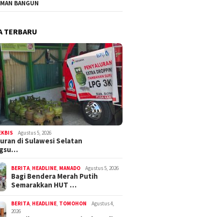
MAN BANGUN
A TERBARU
EKBIS
Agustus 5, 2026
uran di Sulawesi Selatan
ngsu…
BERITA
,
HEADLINE
,
MANADO
Agustus 5, 2026
Bagi Bendera Merah Putih
Semarakkan HUT …
BERITA
,
HEADLINE
,
TOMOHON
Agustus 4,
2026