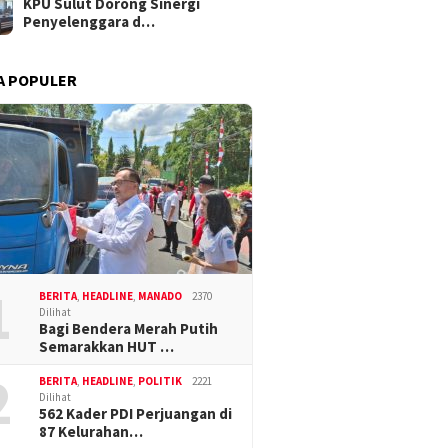
KPU Sulut Dorong Sinergi
Penyelenggara d…
A POPULER
1
BERITA
,
HEADLINE
,
MANADO
2370
Dilihat
Bagi Bendera Merah Putih
Semarakkan HUT …
2
BERITA
,
HEADLINE
,
POLITIK
2221
Dilihat
562 Kader PDI Perjuangan di
87 Kelurahan…