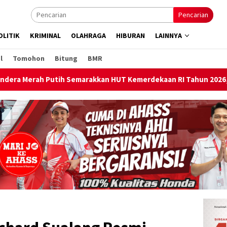
Pencarian
OLITIK
KRIMINAL
OLAHRAGA
HIBURAN
LAINNYA
l
Tomohon
Bitung
BMR
n HUT Kemerdekaan RI Tahun 2026, Wawali Richard Sualang : Ini 