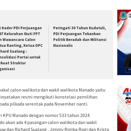
2 Kader PDI Perjuangan
Peringati 30 Tahun Kudatuli,
 87 Kelurahan Ikuti FPT
PDI Perjuangan Tekankan
n Wawancara Calon
Politik Beradab dan Militansi
tua Ranting, Ketua DPC
Nasionalis
chard Sualang :
nsolidasi Partai untuk
rkuat Struktur
ganisasi
kal calon walikota dan wakil walikota Manado yaitu
dinyatakan resmi mengikuti konstelasi pemilihan
pada pilkada serentak pada November nanti.
n KPU Manado dengan nomor 533 tahun 2024
 akan ada 4 pasangan calon walikota dan wakil
uw dan Richard Sualang , Jimmy Rimba Rogi dan Kristo