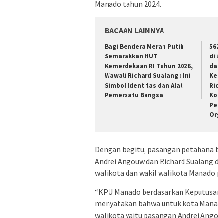
Manado tahun 2024.
BACAAN LAINNYA
Bagi Bendera Merah Putih
56
Semarakkan HUT
di
Kemerdekaan RI Tahun 2026,
da
Wawali Richard Sualang : Ini
Ke
Simbol Identitas dan Alat
Ri
Pemersatu Bangsa
Ko
Pe
Or
Dengan begitu, pasangan petahana ba
Andrei Angouw dan Richard Sualang 
walikota dan wakil walikota Manado 
“KPU Manado berdasarkan Keputusa
menyatakan bahwa untuk kota Manado
walikota yaitu pasangan Andrei Ango