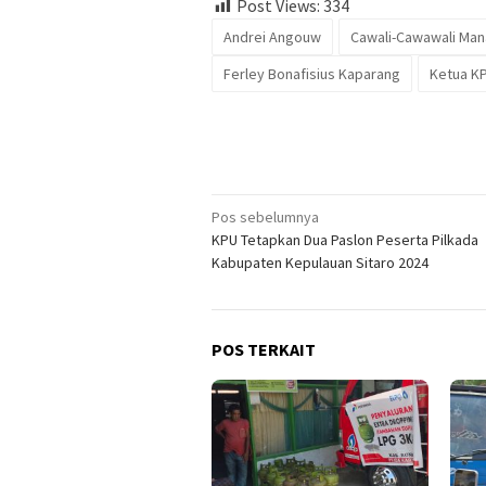
Post Views:
334
Andrei Angouw
Cawali-Cawawali Ma
Ferley Bonafisius Kaparang
Ketua K
Navigasi
Pos sebelumnya
KPU Tetapkan Dua Paslon Peserta Pilkada
pos
Kabupaten Kepulauan Sitaro 2024
POS TERKAIT