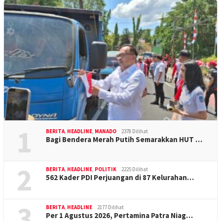
1
BERITA
,
HEADLINE
,
MANADO
2378 Dilihat
Bagi Bendera Merah Putih Semarakkan HUT …
2
BERITA
,
HEADLINE
,
POLITIK
2225 Dilihat
562 Kader PDI Perjuangan di 87 Kelurahan…
3
BERITA
,
HEADLINE
2177 Dilihat
Per 1 Agustus 2026, Pertamina Patra Niag…