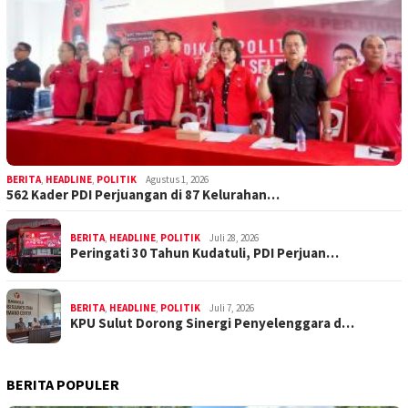
BERITA
,
HEADLINE
,
POLITIK
Agustus 1, 2026
562 Kader PDI Perjuangan di 87 Kelurahan…
BERITA
,
HEADLINE
,
POLITIK
Juli 28, 2026
Peringati 30 Tahun Kudatuli, PDI Perjuan…
BERITA
,
HEADLINE
,
POLITIK
Juli 7, 2026
KPU Sulut Dorong Sinergi Penyelenggara d…
BERITA POPULER