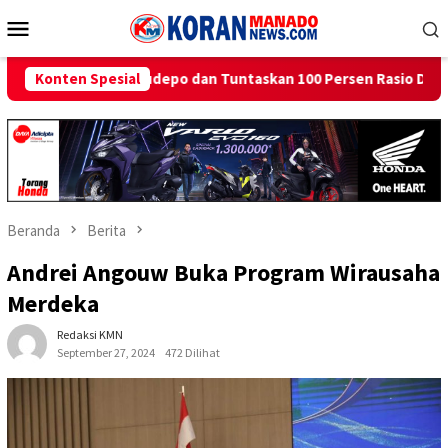
Loncat
Menu
ke
Mobile
konten
 dan Tuntaskan 100 Persen Rasio Desa Berlistrik Provinsi Goront
Konten Spesial
Beranda
Berita
Andrei Angouw Buka Program Wirausaha
Merdeka
Redaksi KMN
September 27, 2024
472 Dilihat