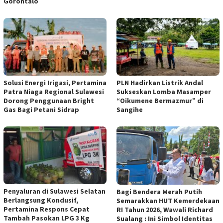
Gorontalo
Solusi Energi Irigasi, Pertamina
PLN Hadirkan Listrik Andal
Patra Niaga Regional Sulawesi
Sukseskan Lomba Masamper
Dorong Penggunaan Bright
“Oikumene Bermazmur” di
Gas Bagi Petani Sidrap
Sangihe
Penyaluran di Sulawesi Selatan
Bagi Bendera Merah Putih
Berlangsung Kondusif,
Semarakkan HUT Kemerdekaan
Pertamina Respons Cepat
RI Tahun 2026, Wawali Richard
Tambah Pasokan LPG 3 Kg
Sualang : Ini Simbol Identitas