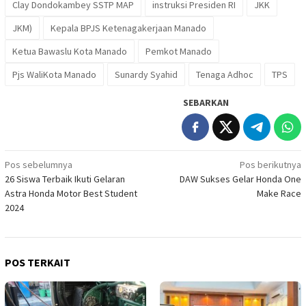
Clay Dondokambey SSTP MAP
instruksi Presiden RI
JKK
JKM)
Kepala BPJS Ketenagakerjaan Manado
Ketua Bawaslu Kota Manado
Pemkot Manado
Pjs WaliKota Manado
Sunardy Syahid
Tenaga Adhoc
TPS
SEBARKAN
Navigasi
Pos sebelumnya
Pos berikutnya
26 Siswa Terbaik Ikuti Gelaran
DAW Sukses Gelar Honda One
pos
Astra Honda Motor Best Student
Make Race
2024
POS TERKAIT