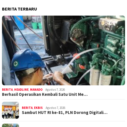
BERITA TERBARU
BERITA
,
HEADLINE
,
MANADO
Agustus 7, 2026
Berhasil Operasikan Kembali Satu Unit Me…
BERITA
,
EKBIS
Agustus 7, 2026
Sambut HUT RI ke-81, PLN Dorong Digitali…