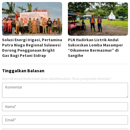
Solusi Energi Irigasi, Pertamina
PLN Hadirkan Listrik Andal
Patra Niaga Regional Sulawesi
Sukseskan Lomba Masamper
Dorong Penggunaan Bright
“Oikumene Bermazmur” di
Gas Bagi Petani Sidrap
Sangihe
Tinggalkan Balasan
Alamat email Anda tidak akan dipublikasikan.
Ruas yang wajib ditandai
*