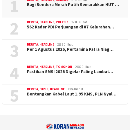
1
Bagi Bendera Merah Putih Semarakkan HUT …
2
BERITA
,
HEADLINE
,
POLITIK
2231 Dilihat
562 Kader PDI Perjuangan di 87 Kelurahan…
3
BERITA
,
HEADLINE
2183 Dilihat
Per 1 Agustus 2026, Pertamina Patra Niag…
4
BERITA
,
HEADLINE
,
TOMOHON
2160 Dilihat
Pastikan SMSI 2026 Digelar Paling Lambat…
5
BERITA
,
EKBIS
,
HEADLINE
1974 Dilihat
Bentangkan Kabel Laut 1,95 KMS, PLN Nyal…