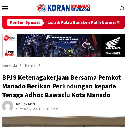
Loncat
Menu
ke
Mobile
konten
trik Pulau Bunaken Pulih Normal Minggu Ini
Konten Spesial
Sambut HUT R
Beranda
Berita
BPJS Ketenagakerjaan Bersama Pemkot
Manado Berikan Perlindungan kepada
Tenaga Adhoc Bawaslu Kota Manado
Redaksi KMN
Oktober 12, 2024
383 Dilihat