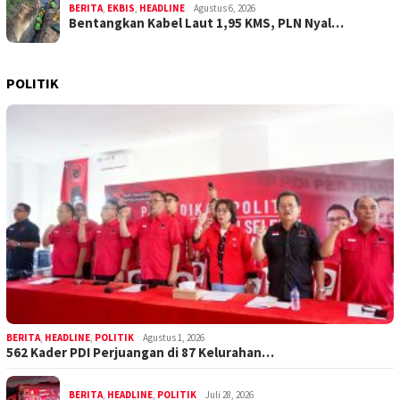
BERITA
,
EKBIS
,
HEADLINE
Agustus 6, 2026
Bentangkan Kabel Laut 1,95 KMS, PLN Nyal…
POLITIK
BERITA
,
HEADLINE
,
POLITIK
Agustus 1, 2026
562 Kader PDI Perjuangan di 87 Kelurahan…
BERITA
,
HEADLINE
,
POLITIK
Juli 28, 2026