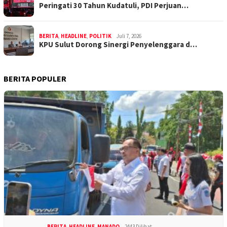
Peringati 30 Tahun Kudatuli, PDI Perjuan…
BERITA
,
HEADLINE
,
POLITIK
Juli 7, 2026
KPU Sulut Dorong Sinergi Penyelenggara d…
BERITA POPULER
BERITA
,
HEADLINE
,
MANADO
2443 Dilihat