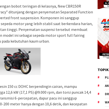
 dengan bobot teringan di kelasnya, New CBR150R
racy” ditunjang dengan penyematan Separated Function
inverted front suspension. Komponen ini sanggup
peda motor yang lebih stabil saat berkendara harian,
atan tinggi. Penyematan suspensi tersebut membuat
 model ini sebagai sepeda motor sport full fairing
u pada kebutuhan kaum urban.
TOPIK
PL
AN
esin 150 cc DOHC berpendingin cairan, mampu
 12,6 kW (17,1 PS) @9.000 rpm, dan torsi puncak 14,4
DR
ansmisi 6-percepatan, dapur pacu ini sanggup
WA
-200 meter hanya dengan 10,6 detik, dan kecepatan