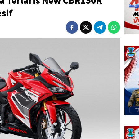
a Terlaris New CBR150R
sif