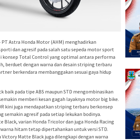
–
PT Astra Honda Motor (AHM) menghadirkan
orti dan agresif pada salah satu sepeda motor sport
i konsep Total Control yang optimal antara performa
h, berduet dengan warna dan desain striping terbaru
rtner berkendara membanggakan sesuai gaya hidup
lack baik pada tipe ABS maupun STD mengombinasikan
semakin memberi kesan gagah layaknya motor big bike.
R kini juga mendapatkan striping terbaru berkonsep
g semakin agresif pada setiap lekukan bodinya.
e Black, varian Honda Tricolor dan juga Honda Racing
rwarna hitam tetap dipertahankan untuk versi STD.
 Victory Matte Black juga dilengkapi dengan warna