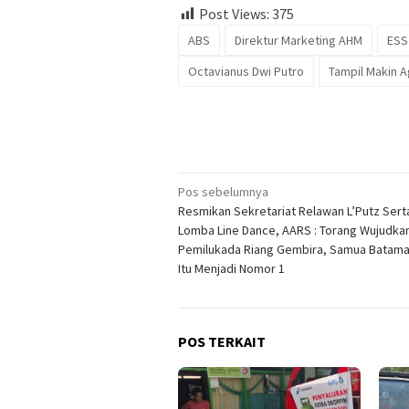
Post Views:
375
ABS
Direktur Marketing AHM
ESS
Octavianus Dwi Putro
Tampil Makin A
Navigasi
Pos sebelumnya
Resmikan Sekretariat Relawan L’Putz Sert
pos
Lomba Line Dance, AARS : Torang Wujudka
Pemilukada Riang Gembira, Samua Batam
Itu Menjadi Nomor 1
POS TERKAIT