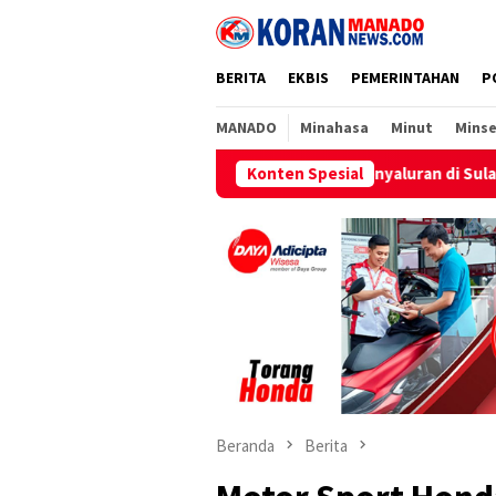
Loncat
ke
konten
BERITA
EKBIS
PEMERINTAHAN
P
MANADO
Minahasa
Minut
Minse
Penyaluran di Sulawesi Selatan Berlangsu
Konten Spesial
Beranda
Berita