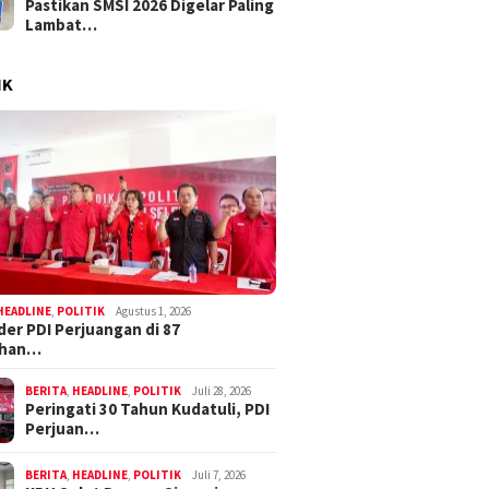
Pastikan SMSI 2026 Digelar Paling
Lambat…
IK
HEADLINE
,
POLITIK
Agustus 1, 2026
der PDI Perjuangan di 87
ahan…
BERITA
,
HEADLINE
,
POLITIK
Juli 28, 2026
Peringati 30 Tahun Kudatuli, PDI
Perjuan…
BERITA
,
HEADLINE
,
POLITIK
Juli 7, 2026