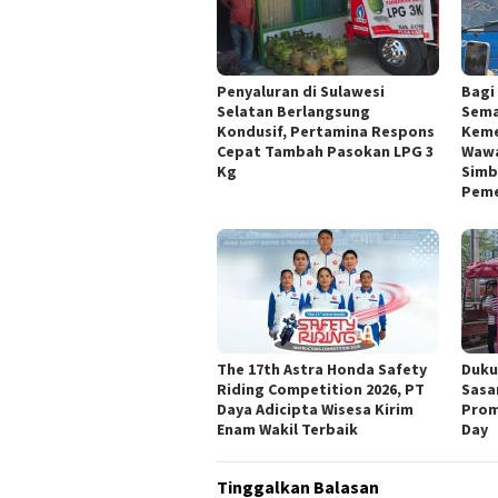
Penyaluran di Sulawesi
Bagi
Selatan Berlangsung
Sema
Kondusif, Pertamina Respons
Keme
Cepat Tambah Pasokan LPG 3
Wawal
Kg
Simb
Peme
The 17th Astra Honda Safety
Duku
Riding Competition 2026, PT
Sasa
Daya Adicipta Wisesa Kirim
Prom
Enam Wakil Terbaik
Day
Tinggalkan Balasan