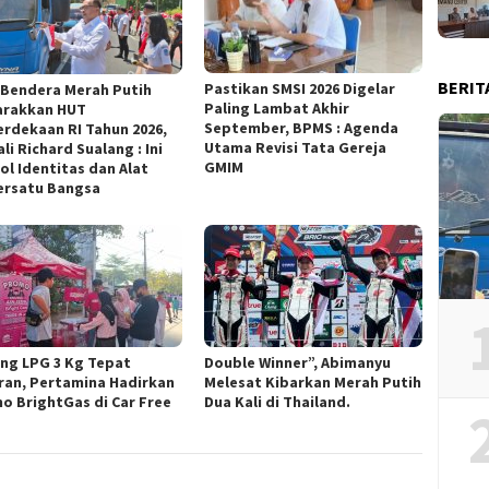
BERIT
Pastikan SMSI 2026 Digelar
 Bendera Merah Putih
Paling Lambat Akhir
rakkan HUT
September, BPMS : Agenda
rdekaan RI Tahun 2026,
Utama Revisi Tata Gereja
i Richard Sualang : Ini
GMIM
ol Identitas dan Alat
rsatu Bangsa
ng LPG 3 Kg Tepat
Double Winner”, Abimanyu
ran, Pertamina Hadirkan
Melesat Kibarkan Merah Putih
o BrightGas di Car Free
Dua Kali di Thailand.