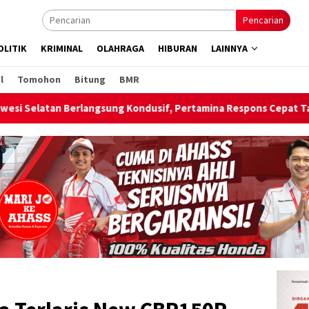
Pencarian
OLITIK
KRIMINAL
OLAHRAGA
HIBURAN
LAINNYA
l
Tomohon
Bitung
BMR
ng Kondusif, Pertamina Respons Cepat Tambah Pasokan LPG 3 Kg