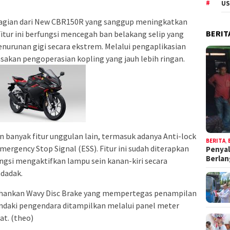
US
i bagian dari New CBR150R yang sanggup meningkatkan
BERIT
tur ini berfungsi mencegah ban belakang selip yang
enurunan gigi secara ekstrem. Melalui pengaplikasian
asakan pengoperasian kopling yang jauh lebih ringan.
banyak fitur unggulan lain, termasuk adanya Anti-lock
BERITA
,
mergency Stop Signal (ESS). Fitur ini sudah diterapkan
Penyal
Berla
ngsi mengaktifkan lampu sein kanan-kiri secara
dadak.
tahankan Wavy Disc Brake yang mempertegas penampilan
endaki pengendara ditampilkan melalui panel meter
at. (theo)