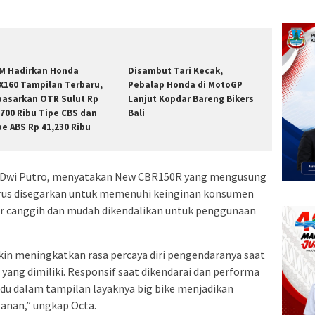
M Hadirkan Honda
Disambut Tari Kecak,
X160 Tampilan Terbaru,
Pebalap Honda di MotoGP
pasarkan OTR Sulut Rp
Lanjut Kopdar Bareng Bikers
,700 Ribu Tipe CBS dan
Bali
pe ABS Rp 41,230 Ribu
s Dwi Putro, menyatakan New CBR150R yang mengusung
terus disegarkan untuk memenuhi keinginan konsumen
tur canggih dan mudah dikendalikan untuk penggunaan
in meningkatkan rasa percaya diri pengendaranya saat
 yang dimiliki. Responsif saat dikendarai dan performa
adu dalam tampilan layaknya big bike menjadikan
lanan,” ungkap Octa.