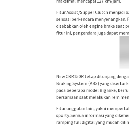
maksimal mencapai 127 km/jam.
Fitur Assist/Slipper Clutch menjad
sensasi berkendara menyenangkan. Fi
disebabkan oleh engine brake saat p
fitur ini, pengendara juga dapat mer
New CBR150R tetap ditunjang dengan 
Braking System (ABS) yang disertai E
pada beberapa model Big Bike, berfu
bersamaan saat melakukan rem men
Fitur unggulan lain, yakni memper
sporty. Semua informasi yang dikeh
ramping full digital yang mudah dilih