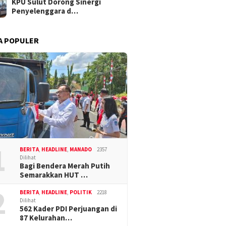
KPU Sulut Dorong Sinergi
Penyelenggara d…
A POPULER
1
BERITA
,
HEADLINE
,
MANADO
2357
Dilihat
Bagi Bendera Merah Putih
Semarakkan HUT …
2
BERITA
,
HEADLINE
,
POLITIK
2218
Dilihat
562 Kader PDI Perjuangan di
87 Kelurahan…