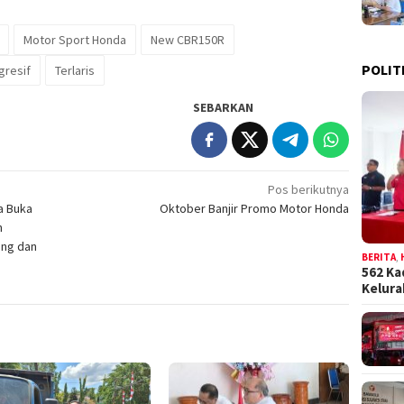
Motor Sport Honda
New CBR150R
POLIT
gresif
Terlaris
SEBARKAN
Pos berikutnya
a Buka
Oktober Banjir Promo Motor Honda
n
ang dan
BERITA
,
562 Ka
Kelur