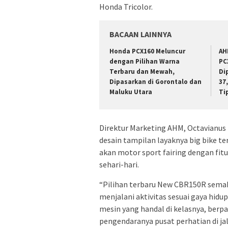
Honda Tricolor.
BACAAN LAINNYA
Honda PCX160 Meluncur
AH
dengan Pilihan Warna
PC
Terbaru dan Mewah,
Di
Dipasarkan di Gorontalo dan
37
Maluku Utara
Ti
Direktur Marketing AHM, Octavianu
desain tampilan layaknya big bike 
akan motor sport fairing dengan fi
sehari-hari.
“Pilihan terbaru New CBR150R semak
menjalani aktivitas sesuai gaya hidup
mesin yang handal di kelasnya, berp
pengendaranya pusat perhatian di ja