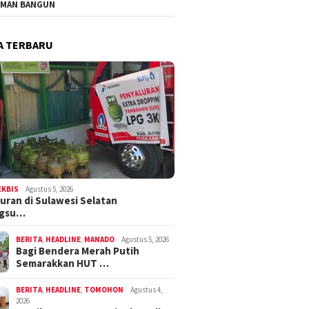
MAN BANGUN
A TERBARU
EKBIS
Agustus 5, 2026
uran di Sulawesi Selatan
ngsu…
BERITA
,
HEADLINE
,
MANADO
Agustus 5, 2026
Bagi Bendera Merah Putih
Semarakkan HUT …
BERITA
,
HEADLINE
,
TOMOHON
Agustus 4,
2026