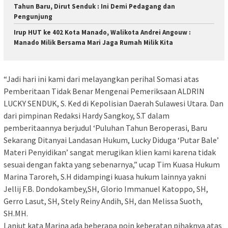
Tahun Baru, Dirut Senduk : Ini Demi Pedagang dan
Pengunjung
Irup HUT ke 402 Kota Manado, Walikota Andrei Angouw :
Manado Milik Bersama Mari Jaga Rumah Milik Kita
“Jadi hari ini kami dari melayangkan perihal Somasi atas
Pemberitaan Tidak Benar Mengenai Pemeriksaan ALDRIN
LUCKY SENDUK, S. Ked di Kepolisian Daerah Sulawesi Utara. Dan
dari pimpinan Redaksi Hardy Sangkoy, S.T dalam
pemberitaannya berjudul ‘Puluhan Tahun Beroperasi, Baru
Sekarang Ditanyai Landasan Hukum, Lucky Diduga ‘Putar Bale’
Materi Penyidikan’ sangat merugikan klien kami karena tidak
sesuai dengan fakta yang sebenarnya,” ucap Tim Kuasa Hukum
Marina Taroreh, S.H didampingi kuasa hukum lainnya yakni
Jellij F.B. Dondokambey,SH, Glorio Immanuel Katoppo, SH,
Gerro Lasut, SH, Stely Reiny Andih, SH, dan Melissa Suoth,
SH.MH.
Lanjut kata Marina ada beberapa poin keberatan pihaknya atas