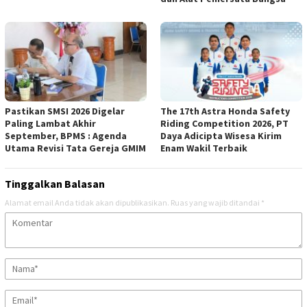
Pastikan SMSI 2026 Digelar
The 17th Astra Honda Safety
Paling Lambat Akhir
Riding Competition 2026, PT
September, BPMS : Agenda
Daya Adicipta Wisesa Kirim
Utama Revisi Tata Gereja GMIM
Enam Wakil Terbaik
Tinggalkan Balasan
Alamat email Anda tidak akan dipublikasikan.
Ruas yang wajib ditandai
*