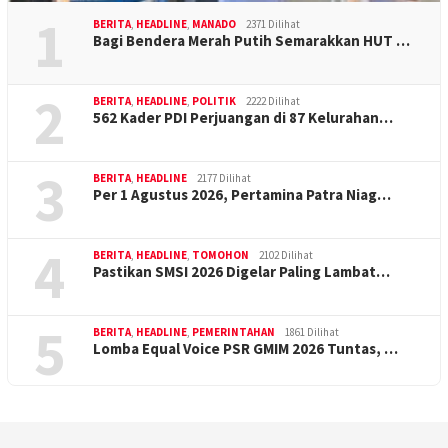
1
BERITA
,
HEADLINE
,
MANADO
2371 Dilihat
Bagi Bendera Merah Putih Semarakkan HUT …
2
BERITA
,
HEADLINE
,
POLITIK
2222 Dilihat
562 Kader PDI Perjuangan di 87 Kelurahan…
3
BERITA
,
HEADLINE
2177 Dilihat
Per 1 Agustus 2026, Pertamina Patra Niag…
4
BERITA
,
HEADLINE
,
TOMOHON
2102 Dilihat
Pastikan SMSI 2026 Digelar Paling Lambat…
5
BERITA
,
HEADLINE
,
PEMERINTAHAN
1861 Dilihat
Lomba Equal Voice PSR GMIM 2026 Tuntas, …