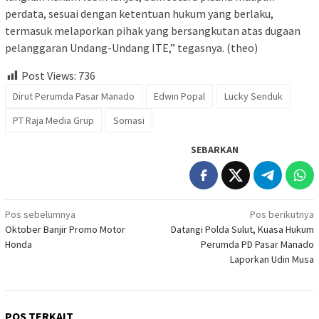
perdata, sesuai dengan ketentuan hukum yang berlaku,
termasuk melaporkan pihak yang bersangkutan atas dugaan
pelanggaran Undang-Undang ITE,” tegasnya. (theo)
Post Views:
736
Dirut Perumda Pasar Manado
Edwin Popal
Lucky Senduk
PT Raja Media Grup
Somasi
SEBARKAN
Navigasi
Pos sebelumnya
Pos berikutnya
Oktober Banjir Promo Motor
Datangi Polda Sulut, Kuasa Hukum
pos
Honda
Perumda PD Pasar Manado
Laporkan Udin Musa
POS TERKAIT