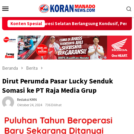
Loncat
Menu
ke
Mobile
konten
 Selatan Berlangsung Kondusif, Pertamina Respons Cepat Tamba
Konten Spesial
Beranda
Berita
Dirut Perumda Pasar Lucky Senduk
Somasi ke PT Raja Media Grup
Redaksi KMN
Oktober 24, 2024
736 Dilihat