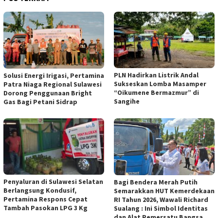
PLN Hadirkan Listrik Andal
Solusi Energi Irigasi, Pertamina
Sukseskan Lomba Masamper
Patra Niaga Regional Sulawesi
“Oikumene Bermazmur” di
Dorong Penggunaan Bright
Sangihe
Gas Bagi Petani Sidrap
Penyaluran di Sulawesi Selatan
Bagi Bendera Merah Putih
Berlangsung Kondusif,
Semarakkan HUT Kemerdekaan
Pertamina Respons Cepat
RI Tahun 2026, Wawali Richard
Tambah Pasokan LPG 3 Kg
Sualang : Ini Simbol Identitas
dan Alat Pemersatu Bangsa