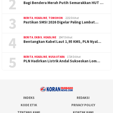
2
Bagi Bendera Merah Putih Semarakkan HUT …
3
BERITA
,
HEADLINE
,
TOMOHON
2232 Dilihat
Pastikan SMSI 2026 Digelar Paling Lambat…
4
BERITA
,
EKBIS
,
HEADLINE
2047 Dilihat
Bentangkan Kabel Laut 1,95 KMS, PLN Nyal…
5
BERITA
,
HEADLINE
,
NUSA UTARA
1724 Dilihat
PLN Hadirkan Listrik Andal Sukseskan Lom…
INDEKS
REDAKSI
KODE ETIK
PRIVACY POLICY
TENTANG KAMI
KONTAK KAMI