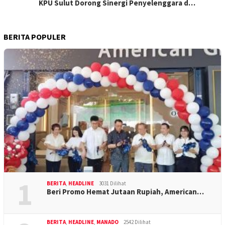
KPU Sulut Dorong Sinergi Penyelenggara d…
BERITA POPULER
1
BERITA
,
HEADLINE
3031 Dilihat
Beri Promo Hemat Jutaan Rupiah, American…
BERITA
,
HEADLINE
,
MANADO
2542 Dilihat