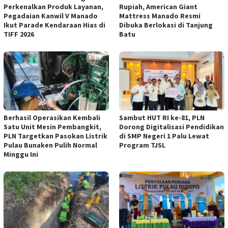
Perkenalkan Produk Layanan,
Rupiah, American Giant
Pegadaian Kanwil V Manado
Mattress Manado Resmi
Ikut Parade Kendaraan Hias di
Dibuka Berlokasi di Tanjung
TIFF 2026
Batu
Berhasil Operasikan Kembali
Sambut HUT RI ke-81, PLN
Satu Unit Mesin Pembangkit,
Dorong Digitalisasi Pendidikan
PLN Targetkan Pasokan Listrik
di SMP Negeri 1 Palu Lewat
Pulau Bunaken Pulih Normal
Program TJSL
Minggu Ini