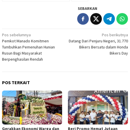
SEBARKAN
Navigasi
Pos sebelumnya
Pos berikutnya
Pemkot Manado Komitmen
Datang Dari Penjuru Negeri, 31.770
pos
Tumbuhkan Pemenuhan Hunian
Bikers Bersatu dalam Honda
Rusun Bagi Masyarakat
Bikers Day
Berpenghasilan Rendah
POS TERKAIT
Gerakkan Ekonomi Warga dan
Beri Promo Hemat Jutaan