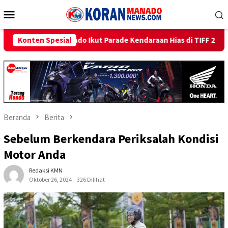
Loncat
Menu
ke
Mobile
konten
kut Parade Kendaraan Hias di TIFF 2026
Konten Spesial
Beri Promo Hema
Beranda
Berita
Sebelum Berkendara Periksalah Kondisi
Motor Anda
Redaksi KMN
Oktober 26, 2024
326 Dilihat