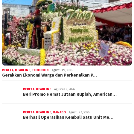
BERITA
,
HEADLINE
,
TOMOHON
Agustus 9, 2026
Gerakkan Ekonomi Warga dan Perkenalkan P…
BERITA
,
HEADLINE
Agustus 8, 2026
Beri Promo Hemat Jutaan Rupiah, American…
BERITA
,
HEADLINE
,
MANADO
Agustus 7, 2026
Berhasil Operasikan Kembali Satu Unit Me…