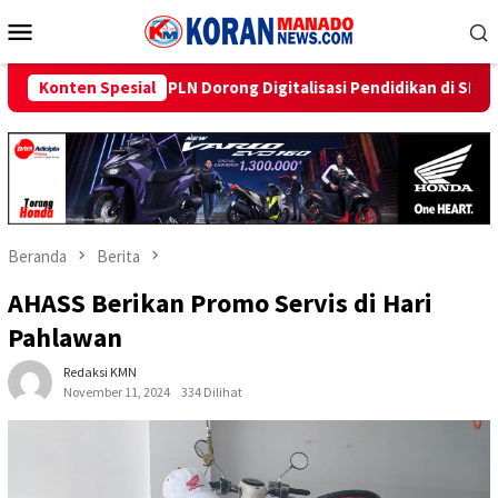
Loncat
Menu
ke
Mobile
konten
Dorong Digitalisasi Pendidikan di SMP Negeri 1 Palu Lewat Progr
Konten Spesial
Beranda
Berita
AHASS Berikan Promo Servis di Hari
Pahlawan
Redaksi KMN
November 11, 2024
334 Dilihat