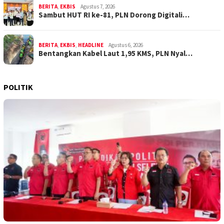
BERITA
,
EKBIS
Agustus 7, 2026
Sambut HUT RI ke-81, PLN Dorong Digitali…
BERITA
,
EKBIS
,
HEADLINE
Agustus 6, 2026
Bentangkan Kabel Laut 1,95 KMS, PLN Nyal…
POLITIK