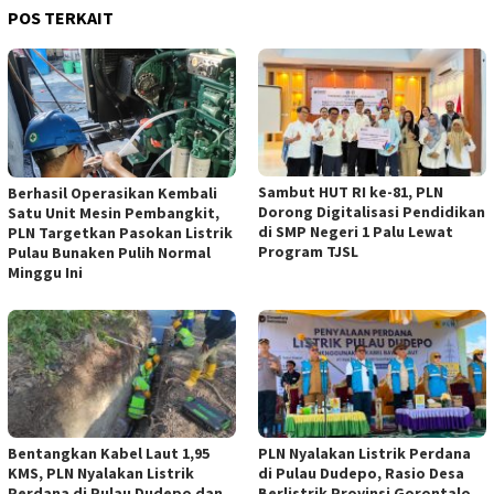
POS TERKAIT
Sambut HUT RI ke-81, PLN
Berhasil Operasikan Kembali
Dorong Digitalisasi Pendidikan
Satu Unit Mesin Pembangkit,
di SMP Negeri 1 Palu Lewat
PLN Targetkan Pasokan Listrik
Program TJSL
Pulau Bunaken Pulih Normal
Minggu Ini
Bentangkan Kabel Laut 1,95
PLN Nyalakan Listrik Perdana
KMS, PLN Nyalakan Listrik
di Pulau Dudepo, Rasio Desa
Perdana di Pulau Dudepo dan
Berlistrik Provinsi Gorontalo