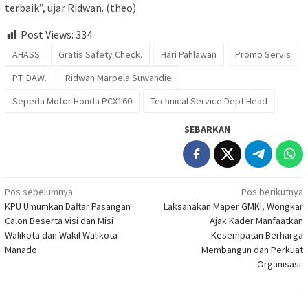
terbaik”, ujar Ridwan. (theo)
Post Views:
334
AHASS
Gratis Safety Check.
Hari Pahlawan
Promo Servis
PT. DAW.
Ridwan Marpela Suwandie
Sepeda Motor Honda PCX160
Technical Service Dept Head
SEBARKAN
Navigasi
Pos sebelumnya
Pos berikutnya
KPU Umumkan Daftar Pasangan
Laksanakan Maper GMKI, Wongkar
pos
Calon Beserta Visi dan Misi
Ajak Kader Manfaatkan
Walikota dan Wakil Walikota
Kesempatan Berharga
Manado
Membangun dan Perkuat
Organisasi