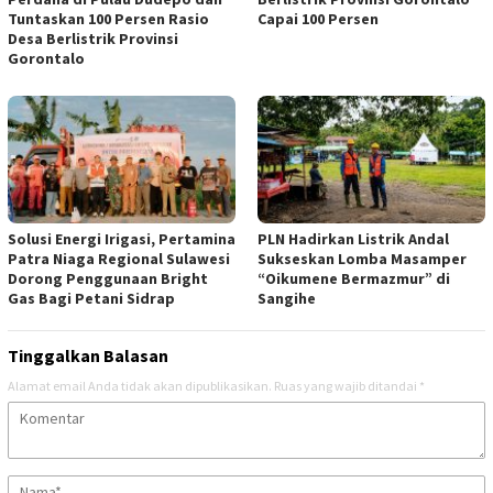
Tuntaskan 100 Persen Rasio
Capai 100 Persen
Desa Berlistrik Provinsi
Gorontalo
Solusi Energi Irigasi, Pertamina
PLN Hadirkan Listrik Andal
Patra Niaga Regional Sulawesi
Sukseskan Lomba Masamper
Dorong Penggunaan Bright
“Oikumene Bermazmur” di
Gas Bagi Petani Sidrap
Sangihe
Tinggalkan Balasan
Alamat email Anda tidak akan dipublikasikan.
Ruas yang wajib ditandai
*