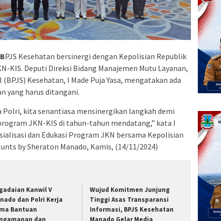
 B
PJS Kesehatan bersinergi dengan Kepolisian Republik
JKN-KIS. Deputi Direksi Bidang Manajemen Mutu Layanan,
 (BPJS) Kesehatan, I Made Puja Yasa, mengatakan ada
n yang harus ditangani.
olri, kita senantiasa mensinergikan langkah demi
ogram JKN-KIS di tahun-tahun mendatang,” kata I
osialisasi dan Edukasi Program JKN bersama Kepolisian
Plunts by Sheraton Manado, Kamis, (14/11/2024)
gadaian Kanwil V
Wujud Komitmen Junjung
nado dan Polri Kerja
Tinggi Asas Transparansi
ma Bantuan
Informasi, BPJS Kesehatan
ngamanan dan
Manado Gelar Media