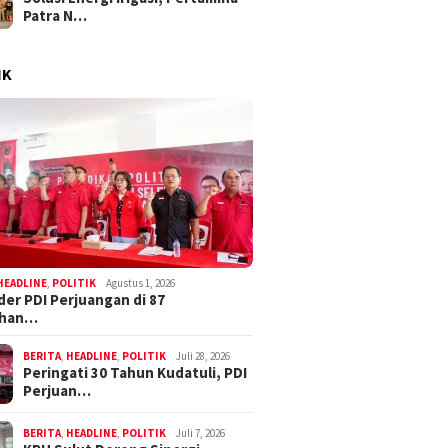
Patra N…
IK
HEADLINE
,
POLITIK
Agustus 1, 2026
der PDI Perjuangan di 87
ahan…
BERITA
,
HEADLINE
,
POLITIK
Juli 28, 2026
Peringati 30 Tahun Kudatuli, PDI
Perjuan…
BERITA
,
HEADLINE
,
POLITIK
Juli 7, 2026