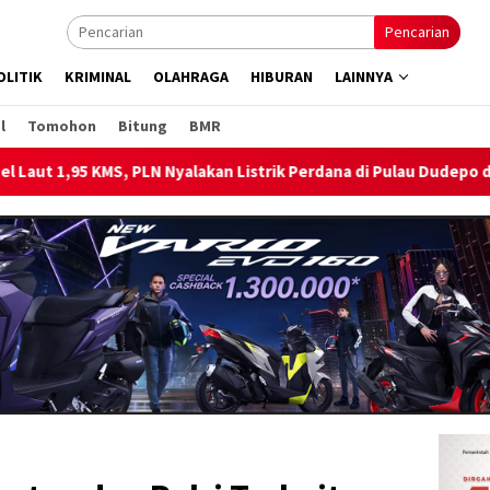
Pencarian
OLITIK
KRIMINAL
OLAHRAGA
HIBURAN
LAINNYA
l
Tomohon
Bitung
BMR
an Listrik Perdana di Pulau Dudepo dan Tuntaskan 100 Persen Ras