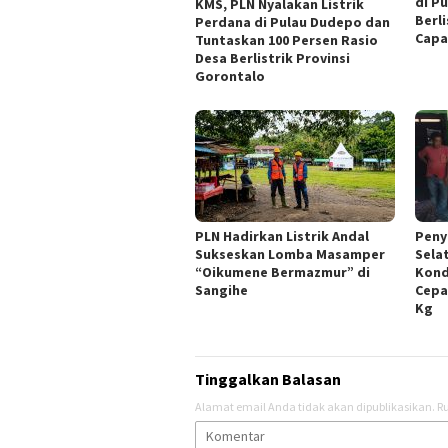
di P
KMS, PLN Nyalakan Listrik
Berl
Perdana di Pulau Dudepo dan
Capa
Tuntaskan 100 Persen Rasio
Desa Berlistrik Provinsi
Gorontalo
PLN Hadirkan Listrik Andal
Peny
Sukseskan Lomba Masamper
Sela
“Oikumene Bermazmur” di
Kond
Sangihe
Cepa
Kg
Tinggalkan Balasan
Alamat email Anda tidak akan dipublikasikan.
Ru