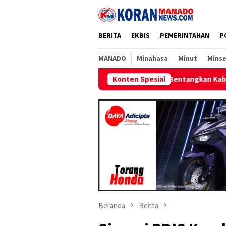
Loncat
ke
konten
BERITA
EKBIS
PEMERINTAHAN
P
MANADO
Minahasa
Minut
Minse
Bentangkan Kabel Laut 1,95 KMS, PLN Nyalak
Konten Spesial
Beranda
Berita