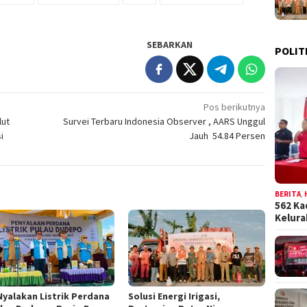
SEBARKAN
POLIT
Pos berikutnya
lut
Survei Terbaru Indonesia Observer , AARS Unggul
i
Jauh 54.84 Persen
BERITA
,
562 Ka
Kelur
Nyalakan Listrik Perdana
Solusi Energi Irigasi,