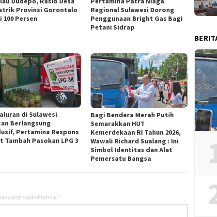
ulau Dudepo, Rasio Desa
Pertamina Patra Niaga
istrik Provinsi Gorontalo
Regional Sulawesi Dorong
i 100 Persen
Penggunaan Bright Gas Bagi
Petani Sidrap
BERIT
aluran di Sulawesi
Bagi Bendera Merah Putih
tan Berlangsung
Semarakkan HUT
usif, Pertamina Respons
Kemerdekaan RI Tahun 2026,
t Tambah Pasokan LPG 3
Wawali Richard Sualang : Ini
Simbol Identitas dan Alat
Pemersatu Bangsa
as yang wajib ditandai
*