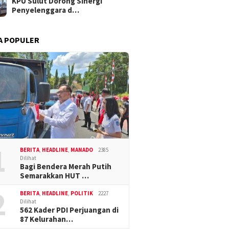
KPU Sulut Dorong Sinergi
Penyelenggara d…
A POPULER
1
BERITA
,
HEADLINE
,
MANADO
2385
Dilihat
Bagi Bendera Merah Putih
Semarakkan HUT …
2
BERITA
,
HEADLINE
,
POLITIK
2227
Dilihat
562 Kader PDI Perjuangan di
87 Kelurahan…