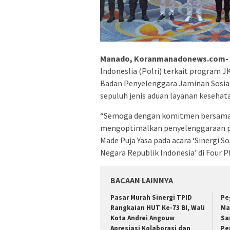
Manado, Koranmanadonews.com-
Indoneslia (Polri) terkait program 
Badan Penyelenggara Jaminan Sosial
sepuluh jenis aduan layanan kesehata
“Semoga dengan komitmen bersama P
mengoptimalkan penyelenggaraan pr
Made Puja Yasa pada acara ‘Sinergi S
Negara Republik Indonesia’ di Four 
BACAAN LAINNYA
Pasar Murah Sinergi TPID
Pe
Rangkaian HUT Ke-73 BI, Wali
Ma
Kota Andrei Angouw
Sa
Apresiasi Kolaborasi dan
Pe