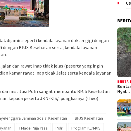
US
BERIT
ak dijamin seperti kendala layanan dokter gigi dengan
G dengan BPJS Kesehatan serta, kendala layanan
tan.
jalan dan rawat inap tidak jelas (peserta yang ingin
dian kamar rawat inap tidak Jelas serta kendala layanan
BERITA
,
Bentan
n dari institusi Polri sangat membantu BPJS Kesehatan
Nyal…
nan kepada peserta JKN-KIS,” pungkasnya.(theo)
yelenggara Jaminan Sosial Kesehatan
BPJS Kesehatan
Layanan
I Made Puja Yasa
Polri
Program KLN-KIS