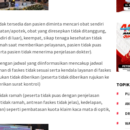
idak tersedia dan pasien diminta mencari obat sendiri
sehatan/apotek, obat yang diresepkan tidak ditanggung,
ri di luar), keempat, sikap tenaga kesehatan tidak
amah saat memberikan pelayanan, pasien tidak puas
erta pasien tidak menerima penjelasan dokter).
 dengan jadwal yang diinformasikan mencakup jadwal
nan di faskes tidak sesuai serta kendala layanan di faskes
ukan tidak diberikan (peserta tidak diberikan rujukan ke
rikan surat kontrol)
TOPIK
PL
tidak ramah (peserta tidak puas dengan penjelasan
tidak ramah, antrean faskes tidak jelas), kedelapan,
AN
n) seperti pembatasan kuota klaim kaca mata di optik,
DR
WA