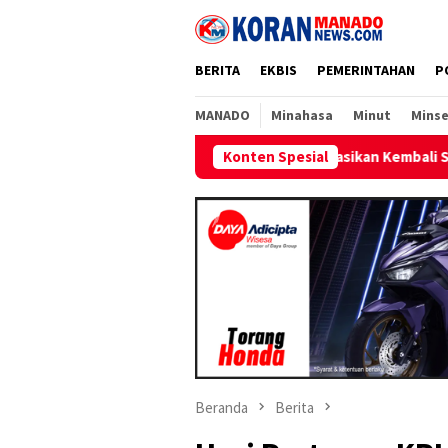
Loncat
ke
konten
BERITA
EKBIS
PEMERINTAHAN
P
MANADO
Minahasa
Minut
Minse
Berhasil Operasikan Kembali Satu Unit Mesin Pembangkit, 
Konten Spesial
Beranda
Berita