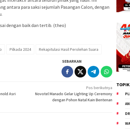
t interaktif antara seluruh pihak yang hadir. Ini
ng antara para saksi sejumlah Pasangan Calon, dengan
u.
ai dengan baik dan tertib. (theo)
o
Pilkada 2024
Rekapitulasi Hasil Perolehan Suara
SEBARKAN
TOPIK
Pos berikutnya
nold Asri
Novotel Manado Gelar Lighting Up Ceremony
PL
dengan Pohon Natal Kain Bentenan
AN
DR
WA