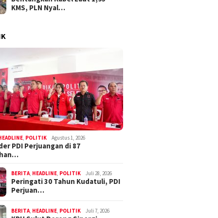
KMS, PLN Nyal…
IK
HEADLINE
,
POLITIK
Agustus 1, 2026
der PDI Perjuangan di 87
ahan…
BERITA
,
HEADLINE
,
POLITIK
Juli 28, 2026
Peringati 30 Tahun Kudatuli, PDI
Perjuan…
BERITA
,
HEADLINE
,
POLITIK
Juli 7, 2026