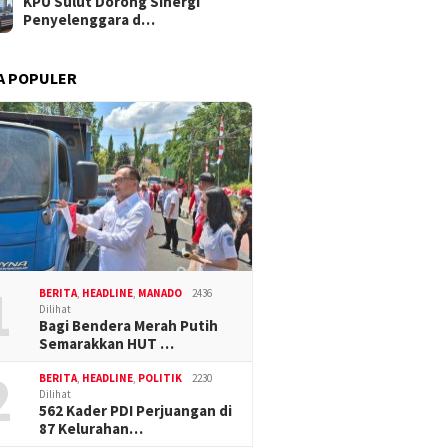
KPU Sulut Dorong Sinergi
Penyelenggara d…
A POPULER
1
BERITA
,
HEADLINE
,
MANADO
2436
Dilihat
Bagi Bendera Merah Putih
Semarakkan HUT …
2
BERITA
,
HEADLINE
,
POLITIK
2230
Dilihat
562 Kader PDI Perjuangan di
87 Kelurahan…