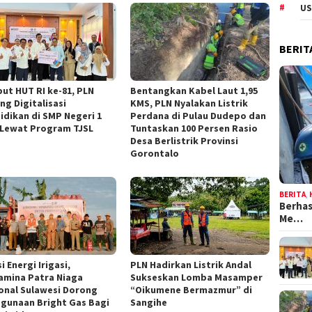
US
BERIT
ut HUT RI ke-81, PLN
Bentangkan Kabel Laut 1,95
ng Digitalisasi
KMS, PLN Nyalakan Listrik
idikan di SMP Negeri 1
Perdana di Pulau Dudepo dan
 Lewat Program TJSL
Tuntaskan 100 Persen Rasio
Desa Berlistrik Provinsi
Gorontalo
BERITA
,
Berhas
Me…
i Energi Irigasi,
PLN Hadirkan Listrik Andal
amina Patra Niaga
Sukseskan Lomba Masamper
onal Sulawesi Dorong
“Oikumene Bermazmur” di
gunaan Bright Gas Bagi
Sangihe