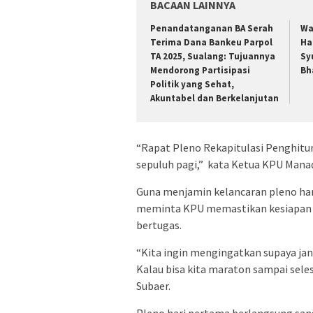
BACAAN LAINNYA
Penandatanganan BA Serah
Wa
Terima Dana Bankeu Parpol
Ha
TA 2025, Sualang: Tujuannya
Sy
Mendorong Partisipasi
Bh
Politik yang Sehat,
Akuntabel dan Berkelanjutan
“Rapat Pleno Rekapitulasi Penghitu
sepuluh pagi,” kata Ketua KPU Mana
Guna menjamin kelancaran pleno har
meminta KPU memastikan kesiapan s
bertugas.
“Kita ingin mengingatkan supaya ja
Kalau bisa kita maraton sampai sele
Subaer.