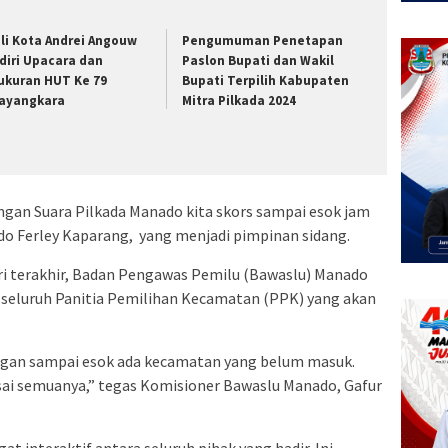
li Kota Andrei Angouw
Pengumuman Penetapan
diri Upacara dan
Paslon Bupati dan Wakil
ukuran HUT Ke 79
Bupati Terpilih Kabupaten
ayangkara
Mitra Pilkada 2024
ngan Suara Pilkada Manado kita skors sampai esok jam
do Ferley Kaparang, yang menjadi pimpinan sidang.
i terakhir, Badan Pengawas Pemilu (Bawaslu) Manado
eluruh Panitia Pemilihan Kecamatan (PPK) yang akan
ngan sampai esok ada kecamatan yang belum masuk.
sai semuanya,” tegas Komisioner Bawaslu Manado, Gafur