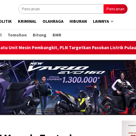
Pencarian
OLITIK
KRIMINAL
OLAHRAGA
HIBURAN
LAINNYA
l
Tomohon
Bitung
BMR
PLN Targetkan Pasokan Listrik Pulau Bunaken Pulih Normal Mingg