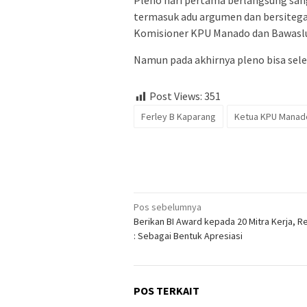
Pleno hari pertama berlangsung sanga
termasuk adu argumen dan bersitega
Komisioner KPU Manado dan Bawasl
Namun pada akhirnya pleno bisa seles
Post Views:
351
Ferley B Kaparang
Ketua KPU Manad
Navigasi
Pos sebelumnya
Berikan BI Award kepada 20 Mitra Kerja, Re
pos
: Sebagai Bentuk Apresiasi
POS TERKAIT