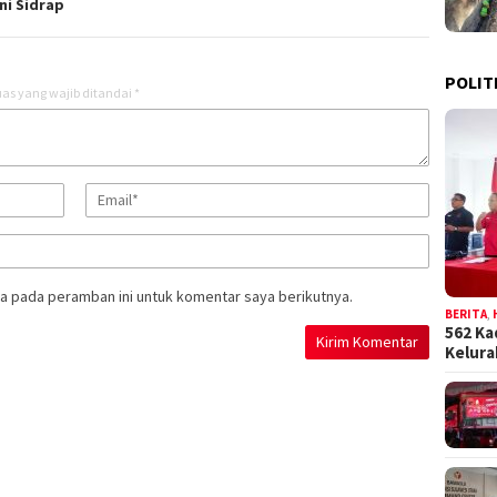
ni Sidrap
POLIT
as yang wajib ditandai
*
a pada peramban ini untuk komentar saya berikutnya.
BERITA
,
562 Ka
Kelur