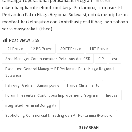
tantangan operasional perusahaan. Program ini terus
dikembangkan di seluruh unit kerja Pertamina, termasuk PT
Pertamina Patra Niaga Regional Sulawesi, untuk menciptakan
manfaat berkelanjutan dan kontribusi positif bagi perusahaan
serta masyarakat. (theo)
Post Views:
359
12 I-Prove
12 PC-Prove
30 FT-Prove
4 RT-Prove
Area Manager Communication Relations dan CSR
CIP
csr
Executive General Manager PT Pertamina Patra Niaga Regional
Sulawesi
Fahrougi Andriani Sumampouw
Fanda Chrismianto
Forum Presentasi Continuous Improvement Program
Inovasi
ntegrated Terminal Donggala
Subholding Commercial & Trading dari PT Pertamina (Persero)
SEBARKAN