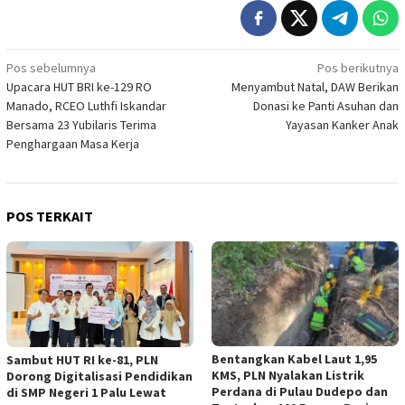
Navigasi
Pos sebelumnya
Pos berikutnya
Upacara HUT BRI ke-129 RO
Menyambut Natal, DAW Berikan
pos
Manado, RCEO Luthfi Iskandar
Donasi ke Panti Asuhan dan
Bersama 23 Yubilaris Terima
Yayasan Kanker Anak
Penghargaan Masa Kerja
POS TERKAIT
Bentangkan Kabel Laut 1,95
Sambut HUT RI ke-81, PLN
KMS, PLN Nyalakan Listrik
Dorong Digitalisasi Pendidikan
Perdana di Pulau Dudepo dan
di SMP Negeri 1 Palu Lewat