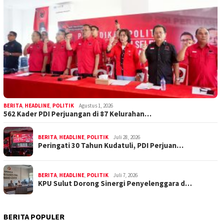
BERITA
,
HEADLINE
,
POLITIK
Agustus 1, 2026
562 Kader PDI Perjuangan di 87 Kelurahan…
BERITA
,
HEADLINE
,
POLITIK
Juli 28, 2026
Peringati 30 Tahun Kudatuli, PDI Perjuan…
BERITA
,
HEADLINE
,
POLITIK
Juli 7, 2026
KPU Sulut Dorong Sinergi Penyelenggara d…
BERITA POPULER