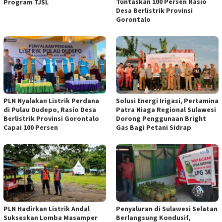
Tuntaskan 100 Persen Rasio
Program TJSL
Desa Berlistrik Provinsi
Gorontalo
PLN Nyalakan Listrik Perdana
Solusi Energi Irigasi, Pertamina
di Pulau Dudepo, Rasio Desa
Patra Niaga Regional Sulawesi
Berlistrik Provinsi Gorontalo
Dorong Penggunaan Bright
Capai 100 Persen
Gas Bagi Petani Sidrap
PLN Hadirkan Listrik Andal
Penyaluran di Sulawesi Selatan
Sukseskan Lomba Masamper
Berlangsung Kondusif,