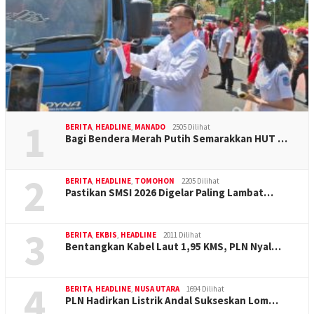
1
BERITA
,
HEADLINE
,
MANADO
2505 Dilihat
Bagi Bendera Merah Putih Semarakkan HUT …
2
BERITA
,
HEADLINE
,
TOMOHON
2205 Dilihat
Pastikan SMSI 2026 Digelar Paling Lambat…
3
BERITA
,
EKBIS
,
HEADLINE
2011 Dilihat
Bentangkan Kabel Laut 1,95 KMS, PLN Nyal…
4
BERITA
,
HEADLINE
,
NUSA UTARA
1694 Dilihat
PLN Hadirkan Listrik Andal Sukseskan Lom…