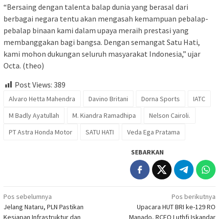
“Bersaing dengan talenta balap dunia yang berasal dari
berbagai negara tentu akan mengasah kemampuan pebalap-
pebalap binaan kami dalam upaya meraih prestasi yang
membanggakan bagi bangsa. Dengan semangat Satu Hati,
kami mohon dukungan seluruh masyarakat Indonesia,” ujar
Octa. (theo)
Post Views:
389
Alvaro Hetta Mahendra
Davino Britani
Dorna Sports
IATC
M Badly Ayatullah
M. Kiandra Ramadhipa
Nelson Cairoli.
PT Astra Honda Motor
SATU HATI
Veda Ega Pratama
SEBARKAN
Navigasi
Pos sebelumnya
Pos berikutnya
Jelang Nataru, PLN Pastikan
Upacara HUT BRI ke-129 RO
pos
Kesiapan Infrastruktur dan
Manado, RCEO Luthfi Iskandar