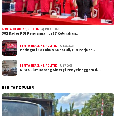
BERITA
,
HEADLINE
,
POLITIK
Agustus 1, 2026
562 Kader PDI Perjuangan di 87 Kelurahan…
BERITA
,
HEADLINE
,
POLITIK
Juli 28, 2026
Peringati 30 Tahun Kudatuli, PDI Perjuan…
BERITA
,
HEADLINE
,
POLITIK
Juli 7, 2026
KPU Sulut Dorong Sinergi Penyelenggara d…
BERITA POPULER