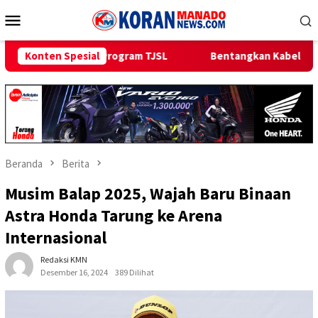
Loncat
Menu
ke
Mobile
konten
ogram TJSL
Konten Spesial
Bentangkan Kabel Laut 1,95 KMS, PLN Nyalakan
Beranda
Berita
Musim Balap 2025, Wajah Baru Binaan
Astra Honda Tarung ke Arena
Internasional
Redaksi KMN
Desember 16, 2024
389 Dilihat