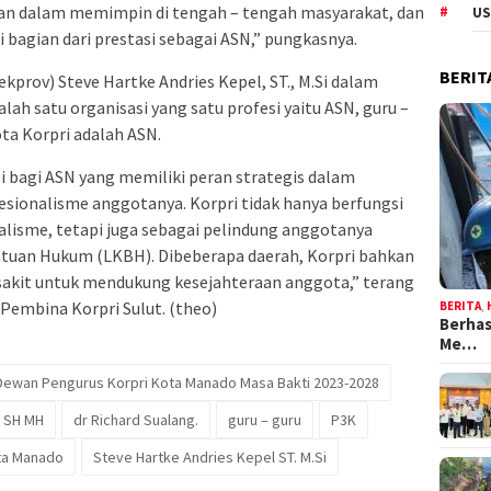
dan dalam memimpin di tengah – tengah masyarakat, dan
US
i bagian dari prestasi sebagai ASN,” pungkasnya.
BERIT
ekprov) Steve Hartke Andries Kepel, ST., M.Si dalam
h satu organisasi yang satu profesi yaitu ASN, guru –
ta Korpri adalah ASN.
i bagi ASN yang memiliki peran strategis dalam
ionalisme anggotanya. Korpri tidak hanya berfungsi
lisme, tetapi juga sebagai pelindung anggotanya
tuan Hukum (LKBH). Dibeberapa daerah, Korpri bahkan
akit untuk mendukung kesejahteraan anggota,” terang
Pembina Korpri Sulut. (theo)
BERITA
,
Berhas
Me…
Dewan Pengurus Korpri Kota Manado Masa Bakti 2023-2028
t SH MH
dr Richard Sualang.
guru – guru
P3K
ta Manado
Steve Hartke Andries Kepel ST. M.Si