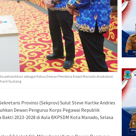
ta pelsantikan sebagai Ketua Dewan Pembina Korpri Manado disaksikan
chard Sualang
Sekretaris Provinsi (Sekprov) Sulut Steve Hartke Andries
ukuhkan Dewan Pengurus Korps Pegawai Republik
a Bakti 2023-2028 di Aula BKPSDM Kota Manado, Selasa