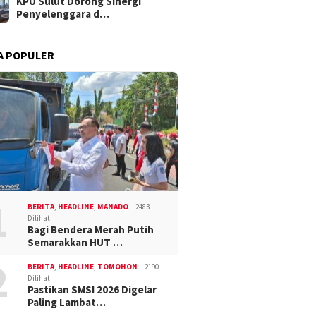
KPU Sulut Dorong Sinergi
Penyelenggara d…
A POPULER
1
BERITA
,
HEADLINE
,
MANADO
2483
Dilihat
Bagi Bendera Merah Putih
Semarakkan HUT …
2
BERITA
,
HEADLINE
,
TOMOHON
2190
Dilihat
Pastikan SMSI 2026 Digelar
Paling Lambat…