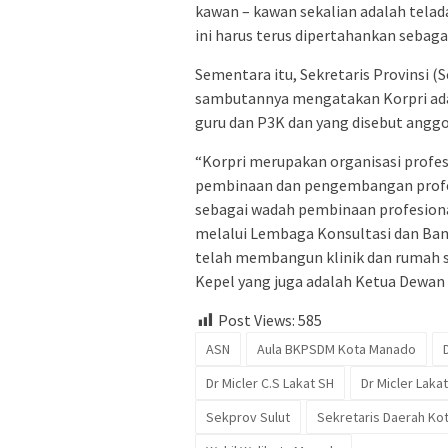
kawan – kawan sekalian adalah tela
ini harus terus dipertahankan sebaga
Sementara itu, Sekretaris Provinsi (S
sambutannya mengatakan Korpri adala
guru dan P3K dan yang disebut anggo
“Korpri merupakan organisasi profes
pembinaan dan pengembangan profes
sebagai wadah pembinaan profesiona
melalui Lembaga Konsultasi dan Ban
telah membangun klinik dan rumah s
Kepel yang juga adalah Ketua Dewan 
Post Views:
585
ASN
Aula BKPSDM Kota Manado
Dr Micler C.S Lakat SH
Dr Micler Laka
Sekprov Sulut
Sekretaris Daerah Ko