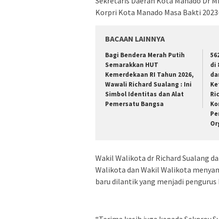
Sekretaris Daerah Kota Manado Dr Mi
Korpri Kota Manado Masa Bakti 2023
BACAAN LAINNYA
Bagi Bendera Merah Putih
56
Semarakkan HUT
di
Kemerdekaan RI Tahun 2026,
da
Wawali Richard Sualang : Ini
Ke
Simbol Identitas dan Alat
Ri
Pemersatu Bangsa
Ko
Pe
Or
Wakil Walikota dr Richard Sualang 
Walikota dan Wakil Walikota menyam
baru dilantik yang menjadi pengurus