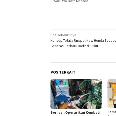
Wakil Walikota Manado
Navigasi
Pos sebelumnya
Konsep Totally Unique, New Honda Scoop
pos
Generasi Terbaru Hadir di Sulut
POS TERKAIT
Samb
Berhasil Operasikan Kembali