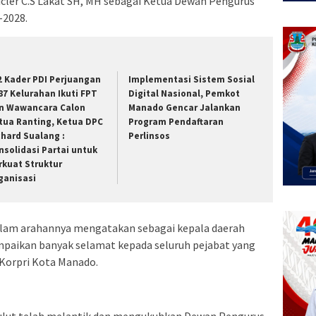
cler C.S Lakat SH, MH sebagai Ketua Dewan Pengurus
-2028.
2 Kader PDI Perjuangan
Implementasi Sistem Sosial
 87 Kelurahan Ikuti FPT
Digital Nasional, Pemkot
n Wawancara Calon
Manado Gencar Jalankan
tua Ranting, Ketua DPC
Program Pendaftaran
chard Sualang :
Perlinsos
nsolidasi Partai untuk
rkuat Struktur
ganisasi
dalam arahannya mengatakan sebagai kepala daerah
paikan banyak selamat kepada seluruh pejabat yang
 Korpri Kota Manado.