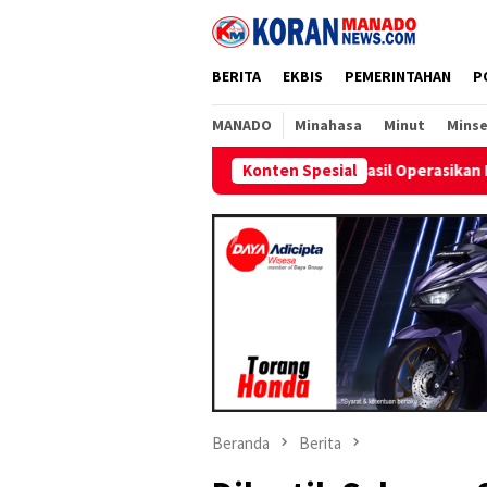
Loncat
ke
konten
BERITA
EKBIS
PEMERINTAHAN
P
MANADO
Minahasa
Minut
Minse
Berhasil Operasikan Kembali Satu Unit Mesin Pem
Konten Spesial
Beranda
Berita