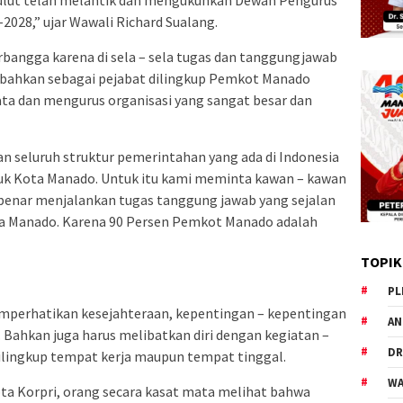
Sulut telah melantik dan mengukuhkan Dewan Pengurus
2028,” ujar Wawali Richard Sualang.
bangga karena di sela – sela tugas dan tanggungjawab
, bahkan sebagai pejabat dilingkup Pemkot Manado
a dan mengurus organisasi yang sangat besar dan
an seluruh struktur pemerintahan yang ada di Indonesia
asuk Kota Manado. Untuk itu kami meminta kawan – kawan
 benar menjalankan tugas tanggung jawab yang sejalan
a Manado. Karena 90 Persen Pemkot Manado adalah
TOPIK
PL
mperhatikan kesejahteraan, kepentingan – kepentingan
AN
. Bahkan juga harus melibatkan diri dengan kegiatan –
DR
 dilingkup tempat kerja maupun tempat tinggal.
WA
a Korpri, orang secara kasat mata melihat bahwa