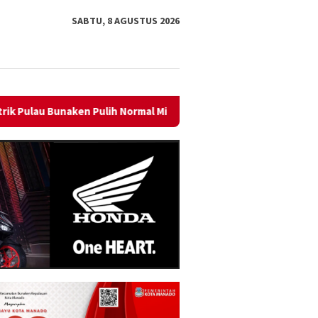
SABTU, 8 AGUSTUS 2026
mal Minggu Ini
Sambut HUT RI ke-81, PLN Dorong Digitali