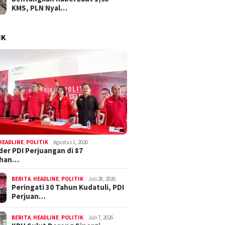
KMS, PLN Nyal…
IK
HEADLINE
,
POLITIK
Agustus 1, 2026
der PDI Perjuangan di 87
ahan…
BERITA
,
HEADLINE
,
POLITIK
Juli 28, 2026
Peringati 30 Tahun Kudatuli, PDI
Perjuan…
BERITA
,
HEADLINE
,
POLITIK
Juli 7, 2026