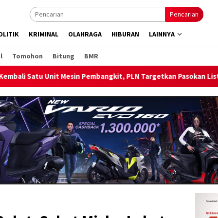
Pencarian
OLITIK
KRIMINAL
OLAHRAGA
HIBURAN
LAINNYA
l
Tomohon
Bitung
BMR
bangkit, PLN Targetkan Pasokan Listrik Pulau Bunaken Pulih Nor