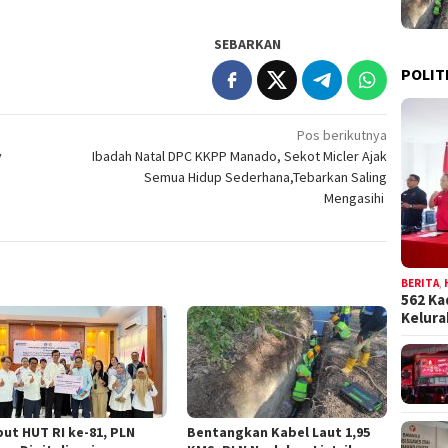
SEBARKAN
POLIT
Pos berikutnya
y
Ibadah Natal DPC KKPP Manado, Sekot Micler Ajak
Semua Hidup Sederhana,Tebarkan Saling
Mengasihi
BERITA
,
562 Ka
Kelur
ut HUT RI ke-81, PLN
Bentangkan Kabel Laut 1,95