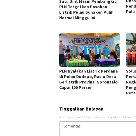
Doro
Satu Unit Mesin Pembangkit,
Pend
PLN Targetkan Pasokan
Palu
Listrik Pulau Bunaken Pulih
Normal Minggu Ini
PLN Nyalakan Listrik Perdana
Solus
di Pulau Dudepo, Rasio Desa
Pert
Berlistrik Provinsi Gorontalo
Regi
Capai 100 Persen
Peng
Peta
Tinggalkan Balasan
Alamat email Anda tidak akan dipublikasikan.
Ru