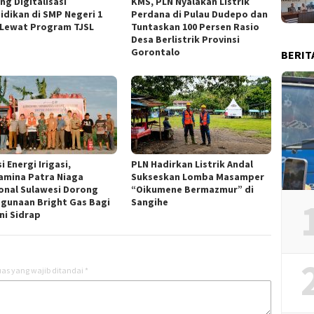
ng Digitalisasi
KMS, PLN Nyalakan Listrik
idikan di SMP Negeri 1
Perdana di Pulau Dudepo dan
 Lewat Program TJSL
Tuntaskan 100 Persen Rasio
Desa Berlistrik Provinsi
Gorontalo
BERIT
i Energi Irigasi,
PLN Hadirkan Listrik Andal
amina Patra Niaga
Sukseskan Lomba Masamper
onal Sulawesi Dorong
“Oikumene Bermazmur” di
gunaan Bright Gas Bagi
Sangihe
ni Sidrap
as yang wajib ditandai
*