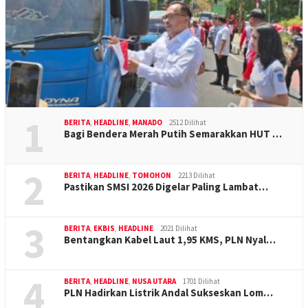
1
BERITA
,
HEADLINE
,
MANADO
2512 Dilihat
Bagi Bendera Merah Putih Semarakkan HUT …
2
BERITA
,
HEADLINE
,
TOMOHON
2213 Dilihat
Pastikan SMSI 2026 Digelar Paling Lambat…
3
BERITA
,
EKBIS
,
HEADLINE
2021 Dilihat
Bentangkan Kabel Laut 1,95 KMS, PLN Nyal…
4
BERITA
,
HEADLINE
,
NUSA UTARA
1701 Dilihat
PLN Hadirkan Listrik Andal Sukseskan Lom…