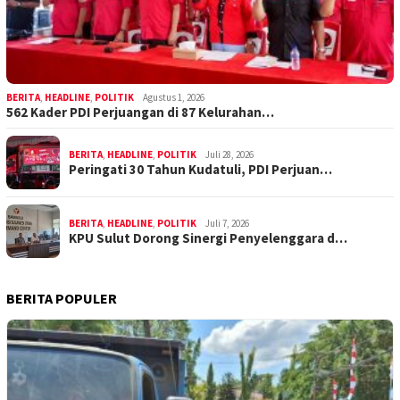
BERITA
,
HEADLINE
,
POLITIK
Agustus 1, 2026
562 Kader PDI Perjuangan di 87 Kelurahan…
BERITA
,
HEADLINE
,
POLITIK
Juli 28, 2026
Peringati 30 Tahun Kudatuli, PDI Perjuan…
BERITA
,
HEADLINE
,
POLITIK
Juli 7, 2026
KPU Sulut Dorong Sinergi Penyelenggara d…
BERITA POPULER