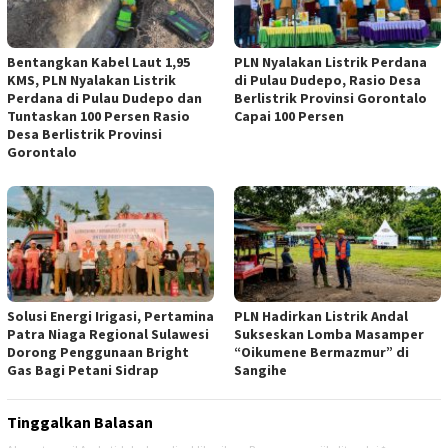
Bentangkan Kabel Laut 1,95
PLN Nyalakan Listrik Perdana
KMS, PLN Nyalakan Listrik
di Pulau Dudepo, Rasio Desa
Perdana di Pulau Dudepo dan
Berlistrik Provinsi Gorontalo
Tuntaskan 100 Persen Rasio
Capai 100 Persen
Desa Berlistrik Provinsi
Gorontalo
Solusi Energi Irigasi, Pertamina
PLN Hadirkan Listrik Andal
Patra Niaga Regional Sulawesi
Sukseskan Lomba Masamper
Dorong Penggunaan Bright
“Oikumene Bermazmur” di
Gas Bagi Petani Sidrap
Sangihe
Tinggalkan Balasan