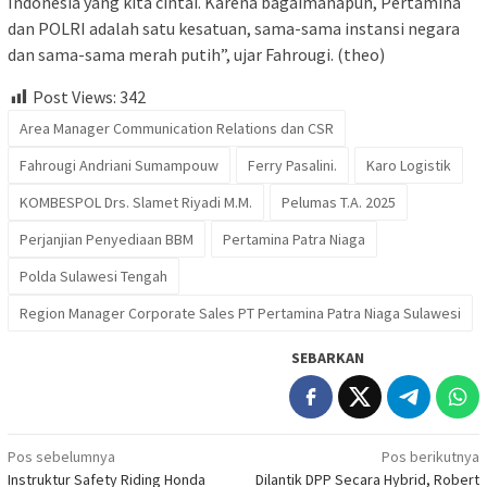
Indonesia yang kita cintai. Karena bagaimanapun, Pertamina
dan POLRI adalah satu kesatuan, sama-sama instansi negara
dan sama-sama merah putih”, ujar Fahrougi. (theo)
Post Views:
342
Area Manager Communication Relations dan CSR
Fahrougi Andriani Sumampouw
Ferry Pasalini.
Karo Logistik
KOMBESPOL Drs. Slamet Riyadi M.M.
Pelumas T.A. 2025
Perjanjian Penyediaan BBM
Pertamina Patra Niaga
Polda Sulawesi Tengah
Region Manager Corporate Sales PT Pertamina Patra Niaga Sulawesi
SEBARKAN
Navigasi
Pos sebelumnya
Pos berikutnya
Instruktur Safety Riding Honda
Dilantik DPP Secara Hybrid, Robert