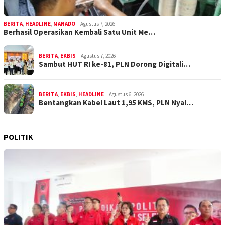
BERITA
,
HEADLINE
,
MANADO
Agustus 7, 2026
Berhasil Operasikan Kembali Satu Unit Me…
BERITA
,
EKBIS
Agustus 7, 2026
Sambut HUT RI ke-81, PLN Dorong Digitali…
BERITA
,
EKBIS
,
HEADLINE
Agustus 6, 2026
Bentangkan Kabel Laut 1,95 KMS, PLN Nyal…
POLITIK