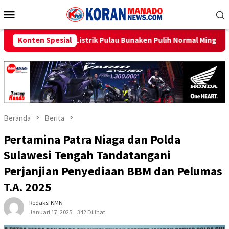
Loncat
Menu
ke
Mobile
konten
ulau Bunaken Pulih Normal Minggu Ini
Konten Spesial
Sambut HUT RI ke-81
Beranda
Berita
Pertamina Patra Niaga dan Polda
Sulawesi Tengah Tandatangani
Perjanjian Penyediaan BBM dan Pelumas
T.A. 2025
Redaksi KMN
Januari 17, 2025
342 Dilihat