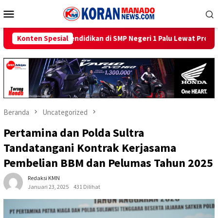
Loncat
Menu
ke
Mobile
konten
 Pendidikan di SMP Negeri 1 Palu Lewat Program TJSL
Konten Spesial
Ben
Beranda
Uncategorized
Pertamina dan Polda Sultra
Tandatangani Kontrak Kerjasama
Pembelian BBM dan Pelumas Tahun 2025
Redaksi KMN
Januari 23, 2025
431 Dilihat