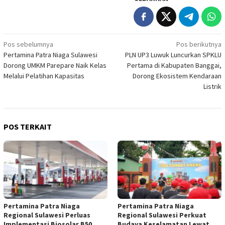
Navigasi
Pos sebelumnya
Pos berikutnya
Pertamina Patra Niaga Sulawesi
PLN UP3 Luwuk Luncurkan SPKLU
pos
Dorong UMKM Parepare Naik Kelas
Pertama di Kabupaten Banggai,
Melalui Pelatihan Kapasitas
Dorong Ekosistem Kendaraan
Listrik
POS TERKAIT
Pertamina Patra Niaga
Pertamina Patra Niaga
Regional Sulawesi Perluas
Regional Sulawesi Perkuat
Implementasi Biosolar B50,
Budaya Keselamatan Lewat