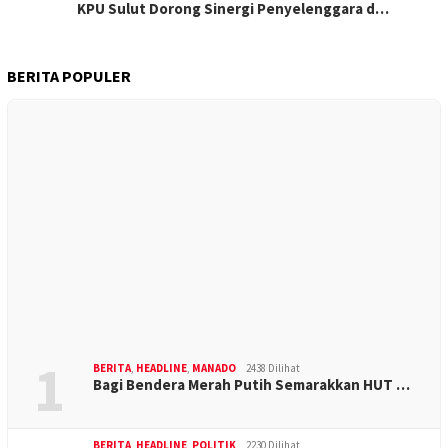
KPU Sulut Dorong Sinergi Penyelenggara d…
BERITA POPULER
1
BERITA
,
HEADLINE
,
MANADO
2438 Dilihat
Bagi Bendera Merah Putih Semarakkan HUT …
BERITA
,
HEADLINE
,
POLITIK
2230 Dilihat