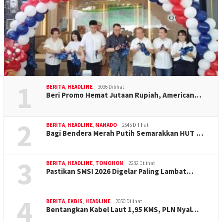
1
BERITA
,
HEADLINE
3036 Dilihat
Beri Promo Hemat Jutaan Rupiah, American…
2
BERITA
,
HEADLINE
,
MANADO
2545 Dilihat
Bagi Bendera Merah Putih Semarakkan HUT …
3
BERITA
,
HEADLINE
,
TOMOHON
2232 Dilihat
Pastikan SMSI 2026 Digelar Paling Lambat…
4
BERITA
,
EKBIS
,
HEADLINE
2050 Dilihat
Bentangkan Kabel Laut 1,95 KMS, PLN Nyal…