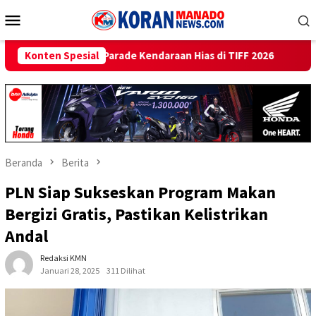
Loncat
Menu
ke
Mobile
konten
rade Kendaraan Hias di TIFF 2026
Konten Spesial
Beri Promo Hemat Juta
Beranda
Berita
PLN Siap Sukseskan Program Makan
Bergizi Gratis, Pastikan Kelistrikan
Andal
Redaksi KMN
Januari 28, 2025
311 Dilihat