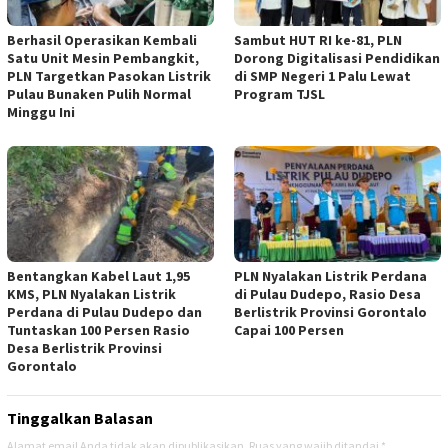
Berhasil Operasikan Kembali
Sambut HUT RI ke-81, PLN
Satu Unit Mesin Pembangkit,
Dorong Digitalisasi Pendidikan
PLN Targetkan Pasokan Listrik
di SMP Negeri 1 Palu Lewat
Pulau Bunaken Pulih Normal
Program TJSL
Minggu Ini
Bentangkan Kabel Laut 1,95
PLN Nyalakan Listrik Perdana
KMS, PLN Nyalakan Listrik
di Pulau Dudepo, Rasio Desa
Perdana di Pulau Dudepo dan
Berlistrik Provinsi Gorontalo
Tuntaskan 100 Persen Rasio
Capai 100 Persen
Desa Berlistrik Provinsi
Gorontalo
Tinggalkan Balasan
Alamat email Anda tidak akan dipublikasikan.
Ruas yang wajib ditandai
*