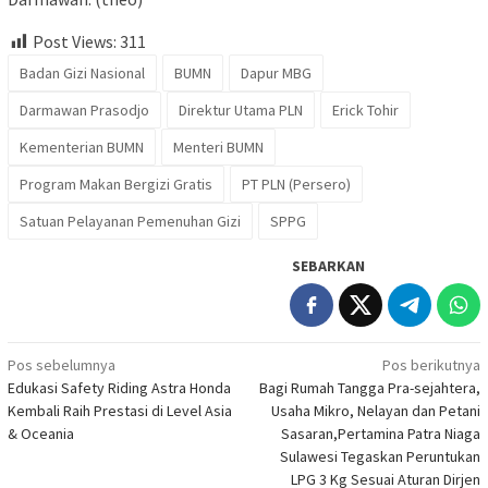
Post Views:
311
Badan Gizi Nasional
BUMN
Dapur MBG
Darmawan Prasodjo
Direktur Utama PLN
Erick Tohir
Kementerian BUMN
Menteri BUMN
Program Makan Bergizi Gratis
PT PLN (Persero)
Satuan Pelayanan Pemenuhan Gizi
SPPG
SEBARKAN
Navigasi
Pos sebelumnya
Pos berikutnya
Edukasi Safety Riding Astra Honda
Bagi Rumah Tangga Pra-sejahtera,
pos
Kembali Raih Prestasi di Level Asia
Usaha Mikro, Nelayan dan Petani
& Oceania
Sasaran,Pertamina Patra Niaga
Sulawesi Tegaskan Peruntukan
LPG 3 Kg Sesuai Aturan Dirjen