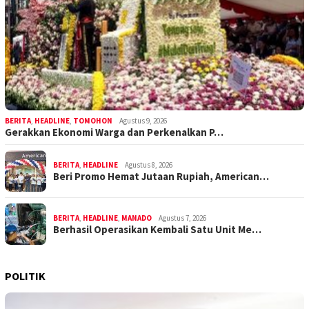
BERITA
,
HEADLINE
,
TOMOHON
Agustus 9, 2026
Gerakkan Ekonomi Warga dan Perkenalkan P…
BERITA
,
HEADLINE
Agustus 8, 2026
Beri Promo Hemat Jutaan Rupiah, American…
BERITA
,
HEADLINE
,
MANADO
Agustus 7, 2026
Berhasil Operasikan Kembali Satu Unit Me…
POLITIK