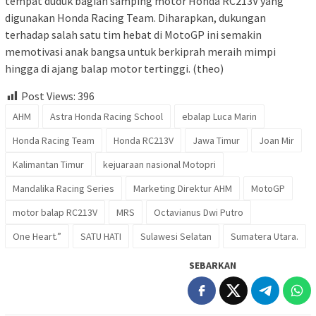
tempat duduk bagian samping motor Honda RC213V yang
digunakan Honda Racing Team. Diharapkan, dukungan
terhadap salah satu tim hebat di MotoGP ini semakin
memotivasi anak bangsa untuk berkiprah meraih mimpi
hingga di ajang balap motor tertinggi. (theo)
Post Views:
396
AHM
Astra Honda Racing School
ebalap Luca Marin
Honda Racing Team
Honda RC213V
Jawa Timur
Joan Mir
Kalimantan Timur
kejuaraan nasional Motopri
Mandalika Racing Series
Marketing Direktur AHM
MotoGP
motor balap RC213V
MRS
Octavianus Dwi Putro
One Heart.”
SATU HATI
Sulawesi Selatan
Sumatera Utara.
SEBARKAN