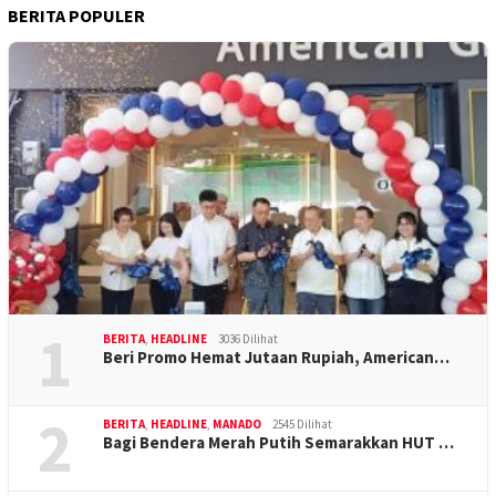
BERITA POPULER
1
BERITA
,
HEADLINE
3036 Dilihat
Beri Promo Hemat Jutaan Rupiah, American…
2
BERITA
,
HEADLINE
,
MANADO
2545 Dilihat
Bagi Bendera Merah Putih Semarakkan HUT …