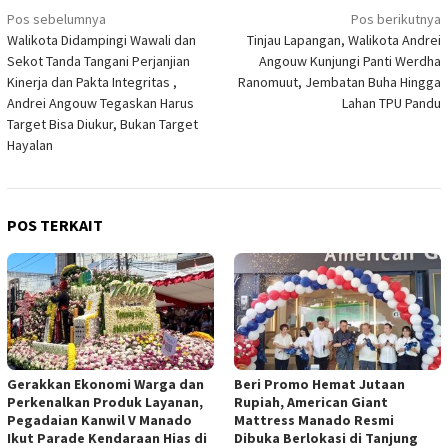
Navigasi
Pos sebelumnya
Pos berikutnya
Walikota Didampingi Wawali dan
Tinjau Lapangan, Walikota Andrei
pos
Sekot Tanda Tangani Perjanjian
Angouw Kunjungi Panti Werdha
Kinerja dan Pakta Integritas ,
Ranomuut, Jembatan Buha Hingga
Andrei Angouw Tegaskan Harus
Lahan TPU Pandu
Target Bisa Diukur, Bukan Target
Hayalan
POS TERKAIT
Gerakkan Ekonomi Warga dan
Beri Promo Hemat Jutaan
Perkenalkan Produk Layanan,
Rupiah, American Giant
Pegadaian Kanwil V Manado
Mattress Manado Resmi
Ikut Parade Kendaraan Hias di
Dibuka Berlokasi di Tanjung