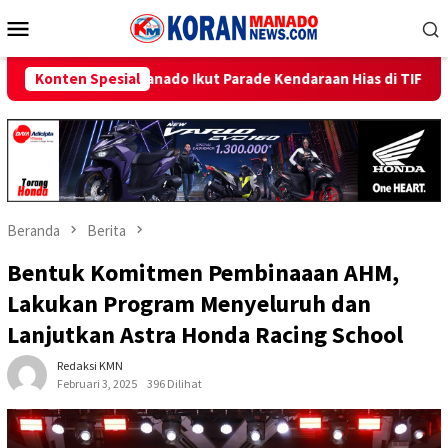
Loncat
Menu
ke
Mobile
konten
ut Parade Kendaraan Hias di TIFF 2026
Konten Spesial
Beri Promo Hema
Beranda
Berita
Bentuk Komitmen Pembinaaan AHM,
Lakukan Program Menyeluruh dan
Lanjutkan Astra Honda Racing School
Redaksi KMN
Februari 3, 2025
396 Dilihat