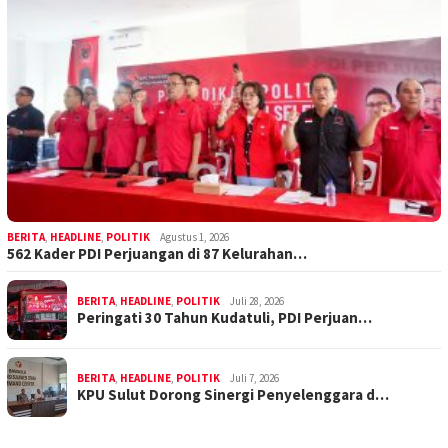
BERITA
,
HEADLINE
,
POLITIK
Agustus 1, 2026
562 Kader PDI Perjuangan di 87 Kelurahan…
BERITA
,
HEADLINE
,
POLITIK
Juli 28, 2026
Peringati 30 Tahun Kudatuli, PDI Perjuan…
BERITA
,
HEADLINE
,
POLITIK
Juli 7, 2026
KPU Sulut Dorong Sinergi Penyelenggara d…