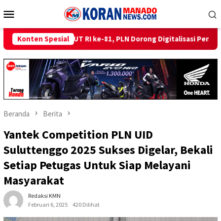
Loncat
Menu
ke
Mobile
konten
 ke-81, PLN Dorong Digitalisasi Pendidikan di SMP Negeri 1 Palu
Konten Spesial
Beranda
Berita
Yantek Competition PLN UID
Suluttenggo 2025 Sukses Digelar, Bekali
Setiap Petugas Untuk Siap Melayani
Masyarakat
Redaksi KMN
Februari 6, 2025
420 Dilihat