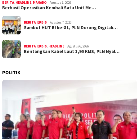
BERITA
,
HEADLINE
,
MANADO
Agustus 7, 2026
Berhasil Operasikan Kembali Satu Unit Me…
BERITA
,
EKBIS
Agustus 7, 2026
Sambut HUT RI ke-81, PLN Dorong Digitali…
BERITA
,
EKBIS
,
HEADLINE
Agustus 6, 2026
Bentangkan Kabel Laut 1,95 KMS, PLN Nyal…
POLITIK