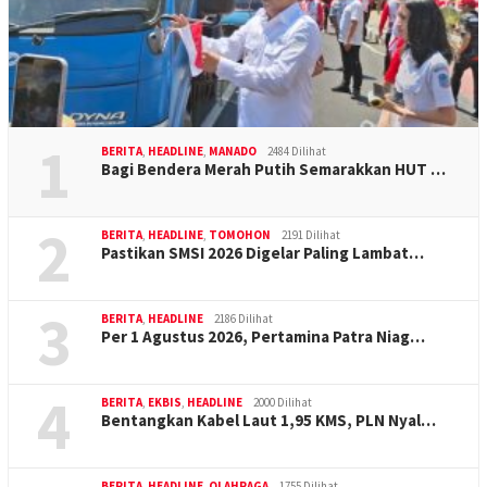
1
BERITA
,
HEADLINE
,
MANADO
2484 Dilihat
Bagi Bendera Merah Putih Semarakkan HUT …
2
BERITA
,
HEADLINE
,
TOMOHON
2191 Dilihat
Pastikan SMSI 2026 Digelar Paling Lambat…
3
BERITA
,
HEADLINE
2186 Dilihat
Per 1 Agustus 2026, Pertamina Patra Niag…
4
BERITA
,
EKBIS
,
HEADLINE
2000 Dilihat
Bentangkan Kabel Laut 1,95 KMS, PLN Nyal…
BERITA
,
HEADLINE
,
OLAHRAGA
1755 Dilihat