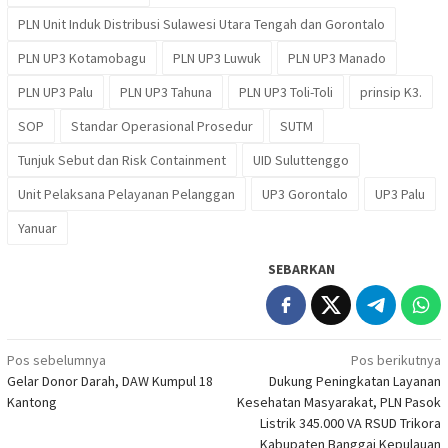
PLN Unit Induk Distribusi Sulawesi Utara Tengah dan Gorontalo
PLN UP3 Kotamobagu
PLN UP3 Luwuk
PLN UP3 Manado
PLN UP3 Palu
PLN UP3 Tahuna
PLN UP3 Toli-Toli
prinsip K3.
SOP
Standar Operasional Prosedur
SUTM
Tunjuk Sebut dan Risk Containment
UID Suluttenggo
Unit Pelaksana Pelayanan Pelanggan
UP3 Gorontalo
UP3 Palu
Yanuar
SEBARKAN
Navigasi
Pos sebelumnya
Pos berikutnya
Gelar Donor Darah, DAW Kumpul 18
Dukung Peningkatan Layanan
pos
Kantong
Kesehatan Masyarakat, PLN Pasok
Listrik 345.000 VA RSUD Trikora
Kabupaten Banggai Kepulauan