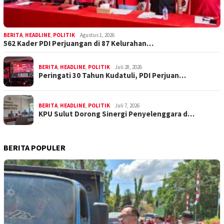
BERITA
,
HEADLINE
,
POLITIK
Agustus 1, 2026
562 Kader PDI Perjuangan di 87 Kelurahan…
BERITA
,
HEADLINE
,
POLITIK
Juli 28, 2026
Peringati 30 Tahun Kudatuli, PDI Perjuan…
BERITA
,
HEADLINE
,
POLITIK
Juli 7, 2026
KPU Sulut Dorong Sinergi Penyelenggara d…
BERITA POPULER