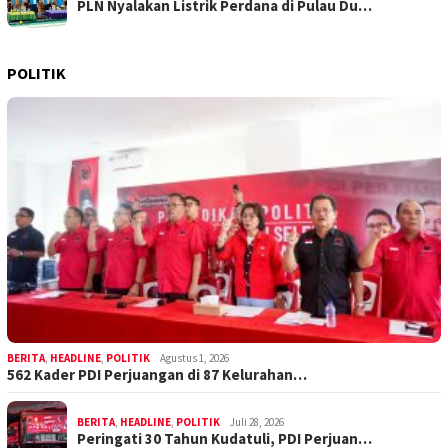
PLN Nyalakan Listrik Perdana di Pulau Du…
POLITIK
BERITA
,
HEADLINE
,
POLITIK
Agustus 1, 2026
562 Kader PDI Perjuangan di 87 Kelurahan…
BERITA
,
HEADLINE
,
POLITIK
Juli 28, 2026
Peringati 30 Tahun Kudatuli, PDI Perjuan…