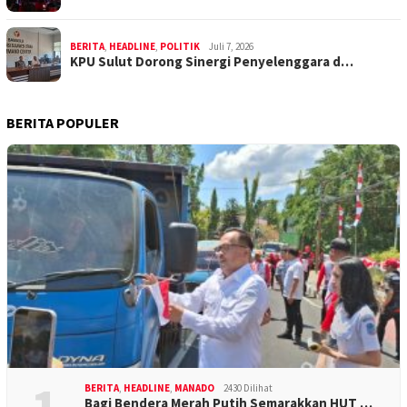
BERITA
,
HEADLINE
,
POLITIK
Juli 7, 2026
KPU Sulut Dorong Sinergi Penyelenggara d…
BERITA POPULER
BERITA
,
HEADLINE
,
MANADO
2430 Dilihat
Bagi Bendera Merah Putih Semarakkan HUT …