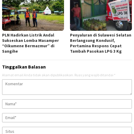
PLN Hadirkan Listrik Andal
Penyaluran di Sulawesi Selatan
Sukseskan Lomba Masamper
Berlangsung Kondusif,
“Oikumene Bermazmur” di
Pertamina Respons Cepat
Sangihe
Tambah Pasokan LPG 3 Kg
Tinggalkan Balasan
Alamat email Anda tidak akan dipublikasikan.
Ruas yang wajib ditandai
*