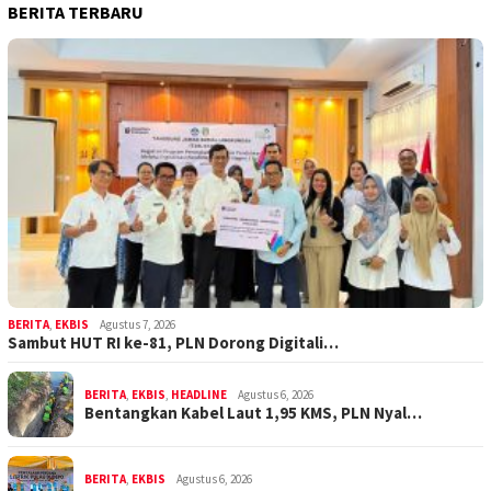
BERITA TERBARU
BERITA
,
EKBIS
Agustus 7, 2026
Sambut HUT RI ke-81, PLN Dorong Digitali…
BERITA
,
EKBIS
,
HEADLINE
Agustus 6, 2026
Bentangkan Kabel Laut 1,95 KMS, PLN Nyal…
BERITA
,
EKBIS
Agustus 6, 2026