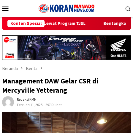
Loncat
Menu
ke
Mobile
konten
wat Program TJSL
Konten Spesial
Bentangkan Kabel Laut 1,95 KMS, PLN Ny
Beranda
Berita
Management DAW Gelar CSR di
Mercyville Yetterang
Redaksi KMN
Februari 11, 2025
297 Dilihat