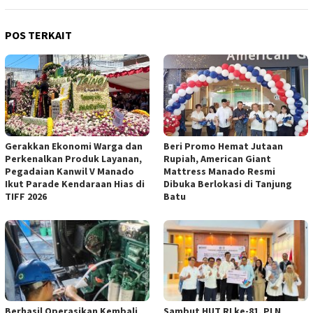
POS TERKAIT
Gerakkan Ekonomi Warga dan
Beri Promo Hemat Jutaan
Perkenalkan Produk Layanan,
Rupiah, American Giant
Pegadaian Kanwil V Manado
Mattress Manado Resmi
Ikut Parade Kendaraan Hias di
Dibuka Berlokasi di Tanjung
TIFF 2026
Batu
Berhasil Operasikan Kembali
Sambut HUT RI ke-81, PLN