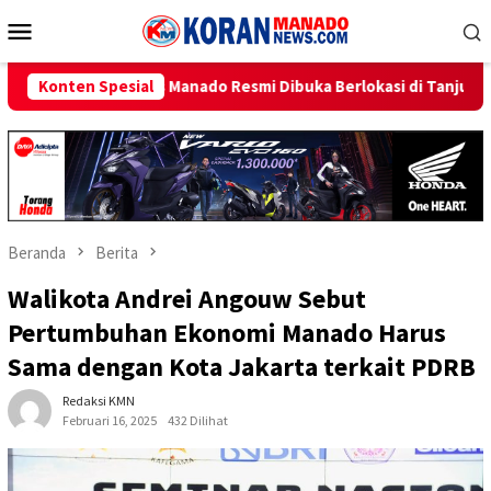
Loncat
Menu
ke
Mobile
konten
do Resmi Dibuka Berlokasi di Tanjung Batu
Konten Spesial
Berhasil Oper
Beranda
Berita
Walikota Andrei Angouw Sebut
Pertumbuhan Ekonomi Manado Harus
Sama dengan Kota Jakarta terkait PDRB
Redaksi KMN
Februari 16, 2025
432 Dilihat