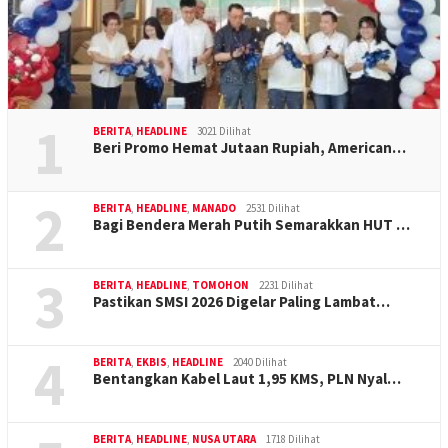
1
BERITA
,
HEADLINE
3021 Dilihat
Beri Promo Hemat Jutaan Rupiah, American…
2
BERITA
,
HEADLINE
,
MANADO
2531 Dilihat
Bagi Bendera Merah Putih Semarakkan HUT …
3
BERITA
,
HEADLINE
,
TOMOHON
2231 Dilihat
Pastikan SMSI 2026 Digelar Paling Lambat…
4
BERITA
,
EKBIS
,
HEADLINE
2040 Dilihat
Bentangkan Kabel Laut 1,95 KMS, PLN Nyal…
BERITA
,
HEADLINE
,
NUSA UTARA
1718 Dilihat