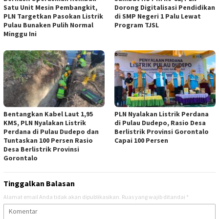
Satu Unit Mesin Pembangkit,
Dorong Digitalisasi Pendidikan
PLN Targetkan Pasokan Listrik
di SMP Negeri 1 Palu Lewat
Pulau Bunaken Pulih Normal
Program TJSL
Minggu Ini
Bentangkan Kabel Laut 1,95
PLN Nyalakan Listrik Perdana
KMS, PLN Nyalakan Listrik
di Pulau Dudepo, Rasio Desa
Perdana di Pulau Dudepo dan
Berlistrik Provinsi Gorontalo
Tuntaskan 100 Persen Rasio
Capai 100 Persen
Desa Berlistrik Provinsi
Gorontalo
Tinggalkan Balasan
Alamat email Anda tidak akan dipublikasikan.
Ruas yang wajib ditandai
*