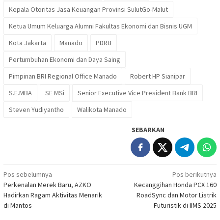
Kepala Otoritas Jasa Keuangan Provinsi SulutGo-Malut
Ketua Umum Keluarga Alumni Fakultas Ekonomi dan Bisnis UGM
Kota Jakarta
Manado
PDRB
Pertumbuhan Ekonomi dan Daya Saing
Pimpinan BRI Regional Office Manado
Robert HP Sianipar
S.E.MBA
SE MSi
Senior Executive Vice President Bank BRI
Steven Yudiyantho
Walikota Manado
SEBARKAN
Navigasi
Pos sebelumnya
Pos berikutnya
Perkenalan Merek Baru, AZKO
Kecanggihan Honda PCX 160
pos
Hadirkan Ragam Aktivitas Menarik
RoadSync dan Motor Listrik
di Mantos
Futuristik di IIMS 2025