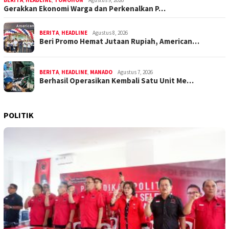
BERITA
,
HEADLINE
,
TOMOHON
Agustus 9, 2026
Gerakkan Ekonomi Warga dan Perkenalkan P…
BERITA
,
HEADLINE
Agustus 8, 2026
Beri Promo Hemat Jutaan Rupiah, American…
BERITA
,
HEADLINE
,
MANADO
Agustus 7, 2026
Berhasil Operasikan Kembali Satu Unit Me…
POLITIK