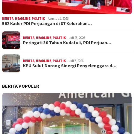
BERITA
,
HEADLINE
,
POLITIK
Agustus 1, 2026
562 Kader PDI Perjuangan di 87 Kelurahan…
BERITA
,
HEADLINE
,
POLITIK
Juli 28, 2026
Peringati 30 Tahun Kudatuli, PDI Perjuan…
BERITA
,
HEADLINE
,
POLITIK
Juli 7, 2026
KPU Sulut Dorong Sinergi Penyelenggara d…
BERITA POPULER