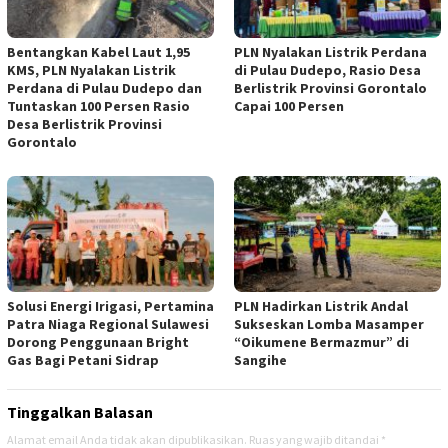
Bentangkan Kabel Laut 1,95
PLN Nyalakan Listrik Perdana
KMS, PLN Nyalakan Listrik
di Pulau Dudepo, Rasio Desa
Perdana di Pulau Dudepo dan
Berlistrik Provinsi Gorontalo
Tuntaskan 100 Persen Rasio
Capai 100 Persen
Desa Berlistrik Provinsi
Gorontalo
Solusi Energi Irigasi, Pertamina
PLN Hadirkan Listrik Andal
Patra Niaga Regional Sulawesi
Sukseskan Lomba Masamper
Dorong Penggunaan Bright
“Oikumene Bermazmur” di
Gas Bagi Petani Sidrap
Sangihe
Tinggalkan Balasan
Alamat email Anda tidak akan dipublikasikan.
Ruas yang wajib ditandai
*