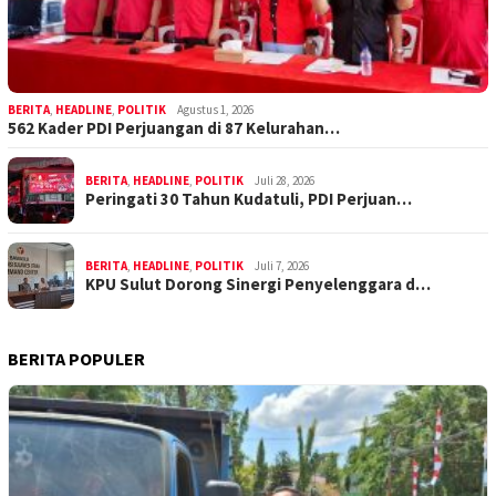
BERITA
,
HEADLINE
,
POLITIK
Agustus 1, 2026
562 Kader PDI Perjuangan di 87 Kelurahan…
BERITA
,
HEADLINE
,
POLITIK
Juli 28, 2026
Peringati 30 Tahun Kudatuli, PDI Perjuan…
BERITA
,
HEADLINE
,
POLITIK
Juli 7, 2026
KPU Sulut Dorong Sinergi Penyelenggara d…
BERITA POPULER