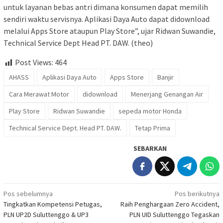
untuk layanan bebas antri dimana konsumen dapat memilih
sendiri waktu servisnya. Aplikasi Daya Auto dapat didownload
melalui Apps Store ataupun Play Store”, ujar Ridwan Suwandie,
Technical Service Dept Head PT. DAW. (theo)
Post Views:
464
AHASS
Aplikasi Daya Auto
Apps Store
Banjir
Cara Merawat Motor
didownload
Menerjang Genangan Air
Play Store
Ridwan Suwandie
sepeda motor Honda
Technical Service Dept. Head PT. DAW.
Tetap Prima
SEBARKAN
Navigasi
Pos sebelumnya
Pos berikutnya
Tingkatkan Kompetensi Petugas,
Raih Penghargaan Zero Accident,
pos
PLN UP2D Suluttenggo & UP3
PLN UID Suluttenggo Tegaskan