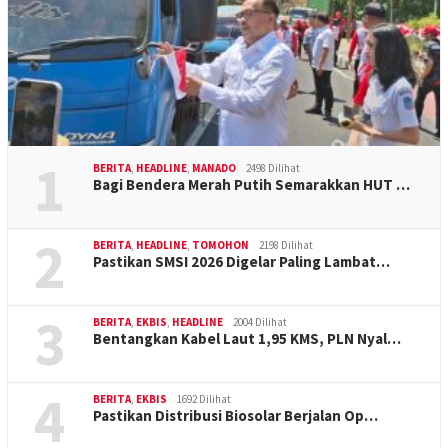
1
BERITA
,
HEADLINE
,
MANADO
2498 Dilihat
Bagi Bendera Merah Putih Semarakkan HUT …
2
BERITA
,
HEADLINE
,
TOMOHON
2198 Dilihat
Pastikan SMSI 2026 Digelar Paling Lambat…
3
BERITA
,
EKBIS
,
HEADLINE
2004 Dilihat
Bentangkan Kabel Laut 1,95 KMS, PLN Nyal…
4
BERITA
,
EKBIS
1692 Dilihat
Pastikan Distribusi Biosolar Berjalan Op…