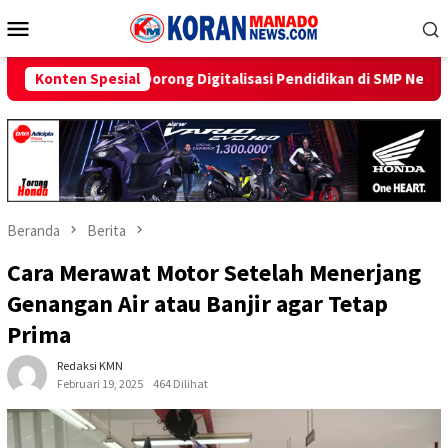
Loncat
Menu
ke
Mobile
konten
 Digitalisasi Pendidikan di SMP Negeri 1 Palu Lewat Program TJS
Konten Spesial
Beranda
Berita
Cara Merawat Motor Setelah Menerjang
Genangan Air atau Banjir agar Tetap
Prima
Redaksi KMN
Februari 19, 2025
464 Dilihat