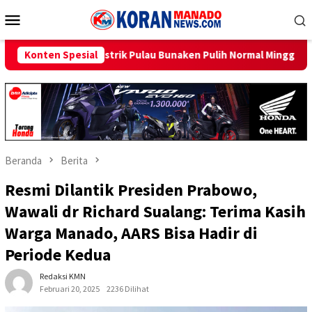
Loncat
Menu
ke
Mobile
konten
u Bunaken Pulih Normal Minggu Ini
Konten Spesial
Sambut HUT RI ke-81, 
Beranda
Berita
Resmi Dilantik Presiden Prabowo,
Wawali dr Richard Sualang: Terima Kasih
Warga Manado, AARS Bisa Hadir di
Periode Kedua
Redaksi KMN
Februari 20, 2025
2236 Dilihat