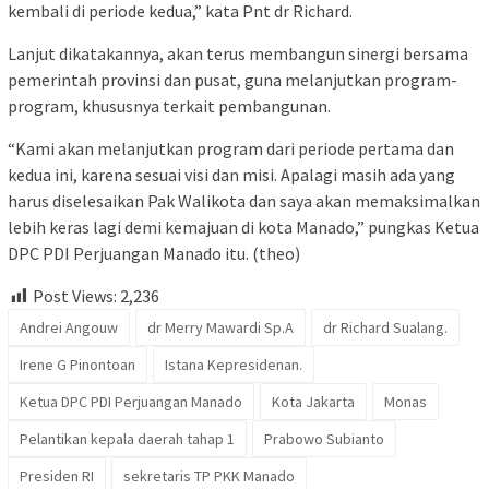
kembali di periode kedua,” kata Pnt dr Richard.
Lanjut dikatakannya, akan terus membangun sinergi bersama
pemerintah provinsi dan pusat, guna melanjutkan program-
program, khususnya terkait pembangunan.
“Kami akan melanjutkan program dari periode pertama dan
kedua ini, karena sesuai visi dan misi. Apalagi masih ada yang
harus diselesaikan Pak Walikota dan saya akan memaksimalkan
lebih keras lagi demi kemajuan di kota Manado,” pungkas Ketua
DPC PDI Perjuangan Manado itu. (theo)
Post Views:
2,236
Andrei Angouw
dr Merry Mawardi Sp.A
dr Richard Sualang.
Irene G Pinontoan
Istana Kepresidenan.
Ketua DPC PDI Perjuangan Manado
Kota Jakarta
Monas
Pelantikan kepala daerah tahap 1
Prabowo Subianto
Presiden RI
sekretaris TP PKK Manado