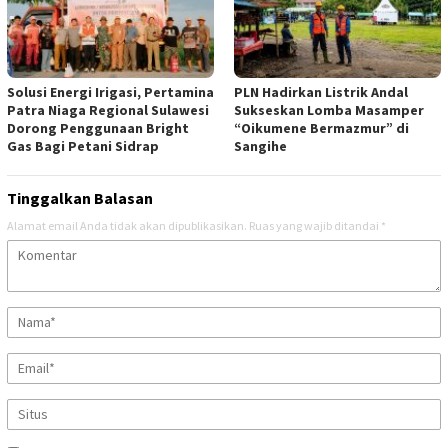
Solusi Energi Irigasi, Pertamina
PLN Hadirkan Listrik Andal
Patra Niaga Regional Sulawesi
Sukseskan Lomba Masamper
Dorong Penggunaan Bright
“Oikumene Bermazmur” di
Gas Bagi Petani Sidrap
Sangihe
Tinggalkan Balasan
Alamat email Anda tidak akan dipublikasikan.
Ruas yang wajib ditandai
*