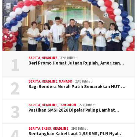
1
BERITA
,
HEADLINE
3096 Dilihat
Beri Promo Hemat Jutaan Rupiah, American…
2
BERITA
,
HEADLINE
,
MANADO
2586 Dilihat
Bagi Bendera Merah Putih Semarakkan HUT …
3
BERITA
,
HEADLINE
,
TOMOHON
2236 Dilihat
Pastikan SMSI 2026 Digelar Paling Lambat…
4
BERITA
,
EKBIS
,
HEADLINE
2105 Dilihat
Bentangkan Kabel Laut 1,95 KMS, PLN Nyal…