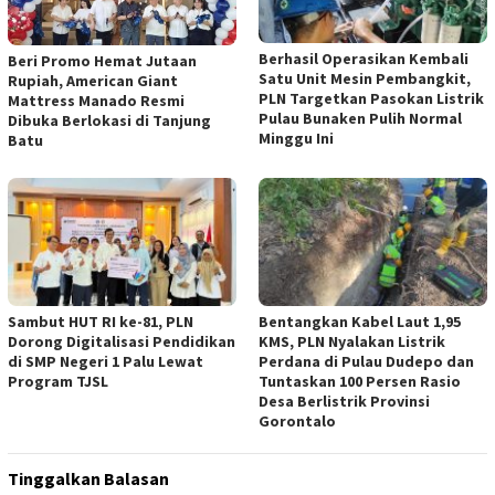
Berhasil Operasikan Kembali
Beri Promo Hemat Jutaan
Satu Unit Mesin Pembangkit,
Rupiah, American Giant
PLN Targetkan Pasokan Listrik
Mattress Manado Resmi
Pulau Bunaken Pulih Normal
Dibuka Berlokasi di Tanjung
Minggu Ini
Batu
Sambut HUT RI ke-81, PLN
Bentangkan Kabel Laut 1,95
Dorong Digitalisasi Pendidikan
KMS, PLN Nyalakan Listrik
di SMP Negeri 1 Palu Lewat
Perdana di Pulau Dudepo dan
Program TJSL
Tuntaskan 100 Persen Rasio
Desa Berlistrik Provinsi
Gorontalo
Tinggalkan Balasan