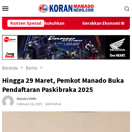
Loncat
Menu
ke
Mobile
konten
uhkan
Konten Spesial
Gerakkan Ekonomi Warga dan Perkenalkan Produk La
Beranda
Berita
Hingga 29 Maret, Pemkot Manado Buka
Pendaftaran Paskibraka 2025
Redaksi KMN
Februari 26, 2025
540 Dilihat