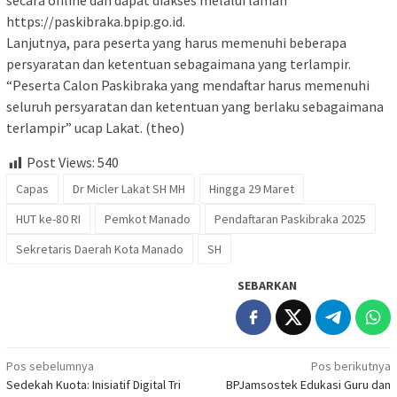
secara online dan dapat diakses melalui laman
https://paskibraka.bpip.go.id.
Lanjutnya, para peserta yang harus memenuhi beberapa
persyaratan dan ketentuan sebagaimana yang terlampir.
“Peserta Calon Paskibraka yang mendaftar harus memenuhi
seluruh persyaratan dan ketentuan yang berlaku sebagaimana
terlampir” ucap Lakat. (theo)
Post Views:
540
Capas
Dr Micler Lakat SH MH
Hingga 29 Maret
HUT ke-80 RI
Pemkot Manado
Pendaftaran Paskibraka 2025
Sekretaris Daerah Kota Manado
SH
SEBARKAN
Navigasi
Pos sebelumnya
Pos berikutnya
Sedekah Kuota: Inisiatif Digital Tri
BPJamsostek Edukasi Guru dan
pos