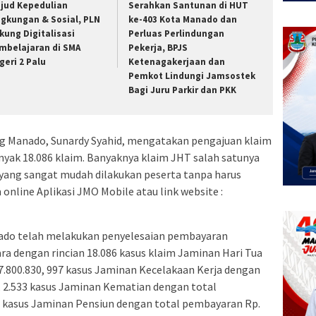
jud Kepedulian
Serahkan Santunan di HUT
ngkungan & Sosial, PLN
ke-403 Kota Manado dan
kung Digitalisasi
Perluas Perlindungan
mbelajaran di SMA
Pekerja, BPJS
geri 2 Palu
Ketenagakerjaan dan
Pemkot Lindungi Jamsostek
Bagi Juru Parkir dan PKK
g Manado, Sunardy Syahid, mengatakan pengajuan klaim
yak 18.086 klaim. Banyaknya klaim JHT salah satunya
 yang sangat mudah dilakukan peserta tanpa harus
 online Aplikasi JMO Mobile atau link website :
ado telah melakukan penyelesaian pembayaran
ara dengan rincian 18.086 kasus klaim Jaminan Hari Tua
7.800.830, 997 kasus Jaminan Kecelakaan Kerja dengan
, 2.533 kasus Jaminan Kematian dengan total
53 kasus Jaminan Pensiun dengan total pembayaran Rp.