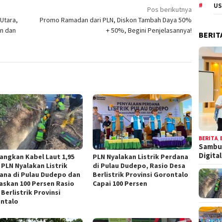
US
Pos berikutnya
Utara,
Promo Ramadan dari PLN, Diskon Tambah Daya 50%
an dan
+ 50%, Begini Penjelasannya!
BERIT
BERITA
,
Sambut
Digita
angkan Kabel Laut 1,95
PLN Nyalakan Listrik Perdana
 PLN Nyalakan Listrik
di Pulau Dudepo, Rasio Desa
ana di Pulau Dudepo dan
Berlistrik Provinsi Gorontalo
askan 100 Persen Rasio
Capai 100 Persen
Berlistrik Provinsi
ntalo