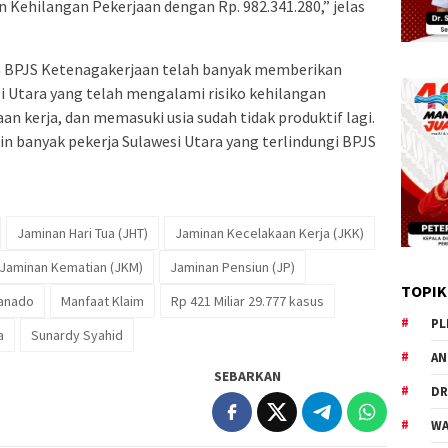
n Kehilangan Pekerjaan dengan Rp. 982.341.280,” jelas
 BPJS Ketenagakerjaan telah banyak memberikan
si Utara yang telah mengalami risiko kehilangan
an kerja, dan memasuki usia sudah tidak produktif lagi.
n banyak pekerja Sulawesi Utara yang terlindungi BPJS
Jaminan Hari Tua (JHT)
Jaminan Kecelakaan Kerja (JKK)
Jaminan Kematian (JKM)
Jaminan Pensiun (JP)
TOPIK
Manado
Manfaat Klaim
Rp 421 Miliar 29.777 kasus
PL
a
Sunardy Syahid
AN
SEBARKAN
DR
WA