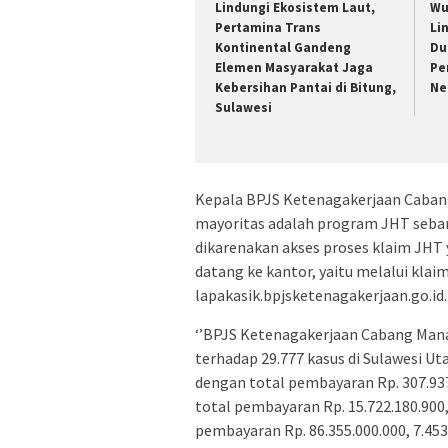
Lindungi Ekosistem Laut,
Wu
Pertamina Trans
Li
Kontinental Gandeng
Du
Elemen Masyarakat Jaga
Pe
Kebersihan Pantai di Bitung,
Ne
Sulawesi
Kepala BPJS Ketenagakerjaan Caban
mayoritas adalah program JHT seban
dikarenakan akses proses klaim JHT
datang ke kantor, yaitu melalui klaim
lapakasik.bpjsketenagakerjaan.go.id.
‘’BPJS Ketenagakerjaan Cabang Man
terhadap 29.777 kasus di Sulawesi Ut
dengan total pembayaran Rp. 307.93
total pembayaran Rp. 15.722.180.900
pembayaran Rp. 86.355.000.000, 7.4