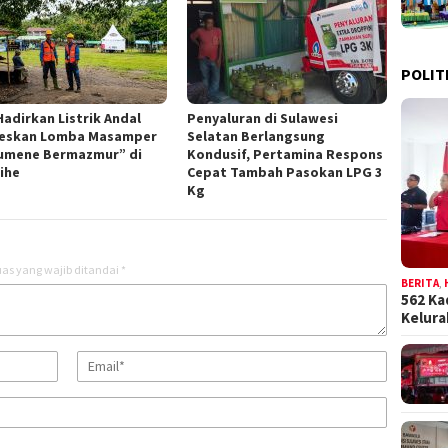
POLIT
Hadirkan Listrik Andal
Penyaluran di Sulawesi
eskan Lomba Masamper
Selatan Berlangsung
umene Bermazmur” di
Kondusif, Pertamina Respons
ihe
Cepat Tambah Pasokan LPG 3
Kg
as yang wajib ditandai
*
BERITA
,
562 Ka
Kelur