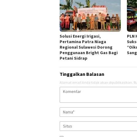
Solusi Energi Irigasi,
PLN 
Pertamina Patra Niaga
Suks
Regional Sulawesi Dorong
“Oik
Penggunaan Bright Gas Bagi
Sang
Petani Sidrap
Tinggalkan Balasan
Alamat email Anda tidak akan dipublikasikan.
Ru