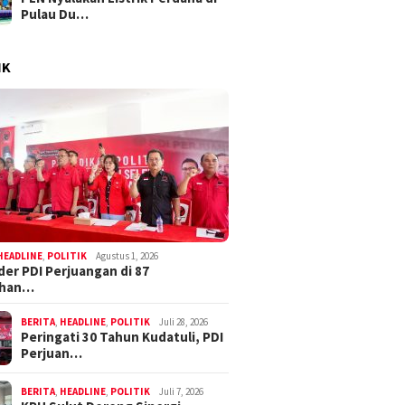
Pulau Du…
IK
HEADLINE
,
POLITIK
Agustus 1, 2026
der PDI Perjuangan di 87
ahan…
BERITA
,
HEADLINE
,
POLITIK
Juli 28, 2026
Peringati 30 Tahun Kudatuli, PDI
Perjuan…
BERITA
,
HEADLINE
,
POLITIK
Juli 7, 2026