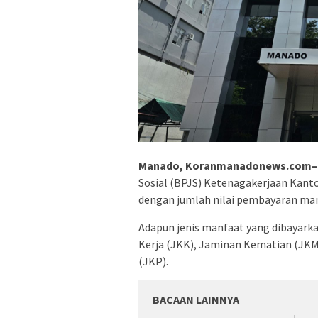
Manado, Koranmanadonews.com–
Sosial (BPJS) Ketenagakerjaan Kant
dengan jumlah nilai pembayaran man
Adapun jenis manfaat yang dibayark
Kerja (JKK), Jaminan Kematian (JKM
(JKP).
BACAAN LAINNYA