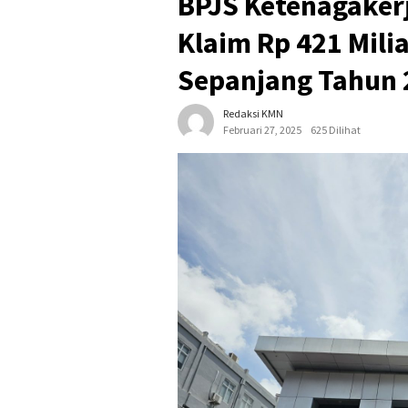
BPJS Ketenagaker
Klaim Rp 421 Mili
Sepanjang Tahun 
Redaksi KMN
Februari 27, 2025
625 Dilihat