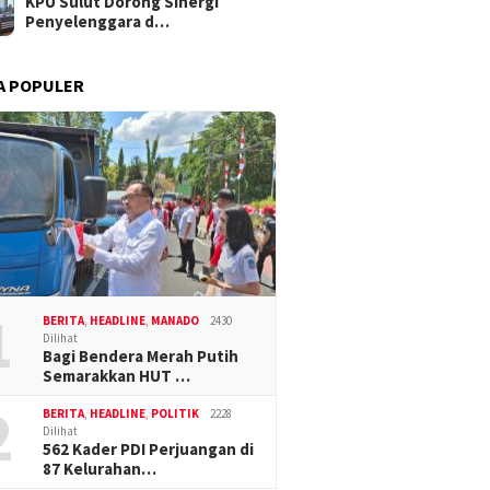
KPU Sulut Dorong Sinergi
Penyelenggara d…
A POPULER
1
BERITA
,
HEADLINE
,
MANADO
2430
Dilihat
Bagi Bendera Merah Putih
Semarakkan HUT …
2
BERITA
,
HEADLINE
,
POLITIK
2228
Dilihat
562 Kader PDI Perjuangan di
87 Kelurahan…