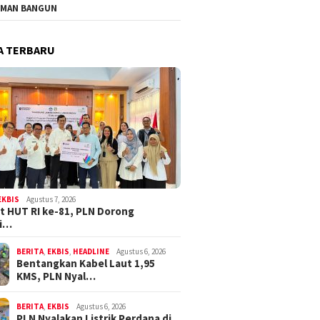
MAN BANGUN
A TERBARU
EKBIS
Agustus 7, 2026
 HUT RI ke-81, PLN Dorong
li…
BERITA
,
EKBIS
,
HEADLINE
Agustus 6, 2026
Bentangkan Kabel Laut 1,95
KMS, PLN Nyal…
BERITA
,
EKBIS
Agustus 6, 2026
PLN Nyalakan Listrik Perdana di