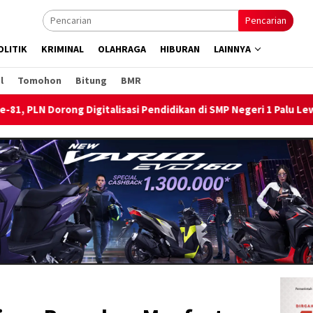
Pencarian
OLITIK
KRIMINAL
OLAHRAGA
HIBURAN
LAINNYA
l
Tomohon
Bitung
BMR
si Pendidikan di SMP Negeri 1 Palu Lewat Program TJSL
B