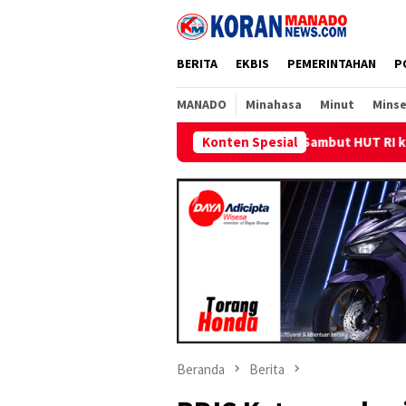
Loncat
ke
konten
BERITA
EKBIS
PEMERINTAHAN
P
MANADO
Minahasa
Minut
Minse
Sambut HUT RI ke-81, PLN Dorong Digitalisa
Konten Spesial
Beranda
Berita