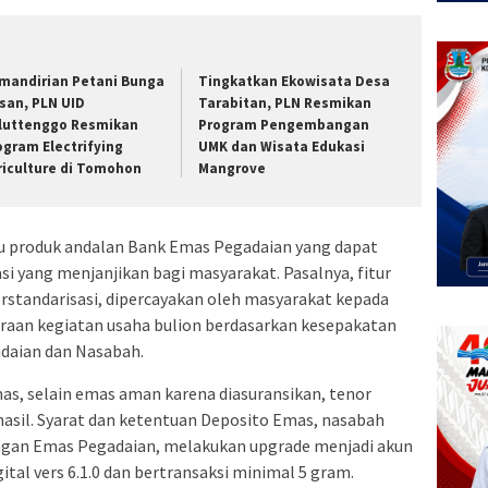
mandirian Petani Bunga
Tingkatkan Ekowisata Desa
isan, PLN UID
Tarabitan, PLN Resmikan
luttenggo Resmikan
Program Pengembangan
ogram Electrifying
UMK dan Wisata Edukasi
riculture di Tomohon
Mangrove
u produk andalan Bank Emas Pegadaian yang dapat
asi yang menjanjikan bagi masyarakat. Pasalnya, fitur
standarisasi, dipercayakan oleh masyarakat kepada
aan kegiatan usaha bulion berdasarkan kesepakatan
adaian dan Nasabah.
as, selain emas aman karena diasuransikan, tenor
 hasil. Syarat dan ketentuan Deposito Emas, nasabah
ngan Emas Pegadaian, melakukan upgrade menjadi akun
tal vers 6.1.0 dan bertransaksi minimal 5 gram.