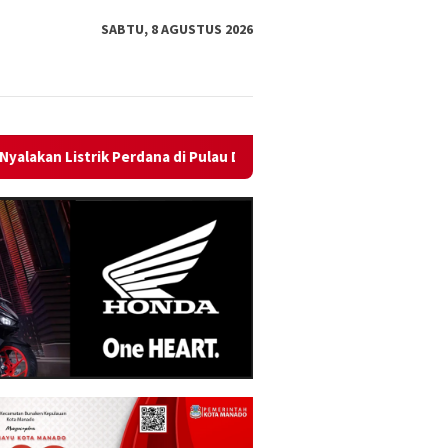
SABTU, 8 AGUSTUS 2026
au Dudepo, Rasio Desa Berlistrik Provinsi Gorontalo Capai 100 Pe