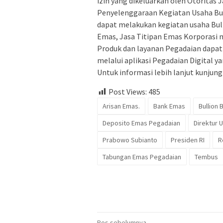
izin yang dikeluarkan oleh Otoritas 
Penyelenggaraan Kegiatan Usaha Bul
dapat melakukan kegiatan usaha Bul
Emas, Jasa Titipan Emas Korporasi
Produk dan layanan Pegadaian dapat 
melalui aplikasi Pegadaian Digital 
Untuk informasi lebih lanjut kunjung
Post Views:
485
Arisan Emas.
Bank Emas
Bullion 
Deposito Emas Pegadaian
Direktur 
Prabowo Subianto
Presiden RI
R
Tabungan Emas Pegadaian
Tembus
Pos sebelumnya