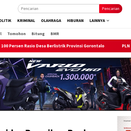
Pencarian
OLITIK
KRIMINAL
OLAHRAGA
HIBURAN
LAINNYA
l
Tomohon
Bitung
BMR
k Provinsi Gorontalo
PLN Nyalakan Listrik Perdana di Pul