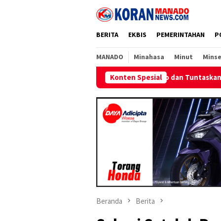
Loncat
ke
konten
BERITA
EKBIS
PEMERINTAHAN
P
MANADO
Minahasa
Minut
Minse
a di Pulau Dudepo dan Tuntaskan 100 Persen Rasio Desa Berlistri
Konten Spesial
Beranda
Berita