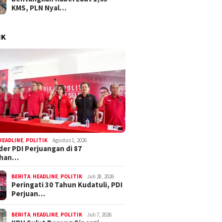
KMS, PLN Nyal…
IK
HEADLINE
,
POLITIK
Agustus 1, 2026
der PDI Perjuangan di 87
ahan…
BERITA
,
HEADLINE
,
POLITIK
Juli 28, 2026
Peringati 30 Tahun Kudatuli, PDI
Perjuan…
BERITA
,
HEADLINE
,
POLITIK
Juli 7, 2026