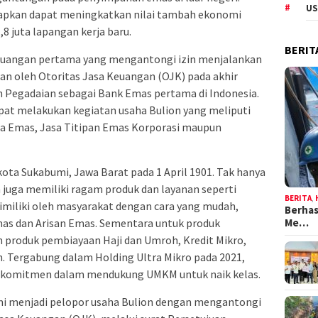
US
harapkan dapat meningkatkan nilai tambah ekonomi
8 juta lapangan kerja baru.
BERIT
keuangan pertama yang mengantongi izin menjalankan
kan oleh Otoritas Jasa Keuangan (OJK) pada akhir
n Pegadaian sebagai Bank Emas pertama di Indonesia.
apat melakukan kegiatan usaha Bulion yang meliputi
a Emas, Jasa Titipan Emas Korporasi maupun
 kota Sukabumi, Jawa Barat pada 1 April 1901. Tak hanya
n juga memiliki ragam produk dan layanan seperti
BERITA
,
dimiliki oleh masyarakat dengan cara yang mudah,
Berhas
mas dan Arisan Emas. Sementara untuk produk
Me…
produk pembiayaan Haji dan Umroh, Kredit Mikro,
. Tergabung dalam Holding Ultra Mikro pada 2021,
rkomitmen dalam mendukung UMKM untuk naik kelas.
mi menjadi pelopor usaha Bulion dengan mengantongi