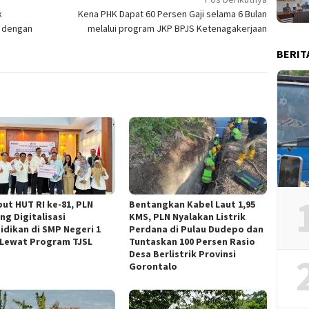
k
Kena PHK Dapat 60 Persen Gaji selama 6 Bulan
 dengan
melalui program JKP BPJS Ketenagakerjaan
BERIT
ut HUT RI ke-81, PLN
Bentangkan Kabel Laut 1,95
ng Digitalisasi
KMS, PLN Nyalakan Listrik
idikan di SMP Negeri 1
Perdana di Pulau Dudepo dan
 Lewat Program TJSL
Tuntaskan 100 Persen Rasio
Desa Berlistrik Provinsi
Gorontalo