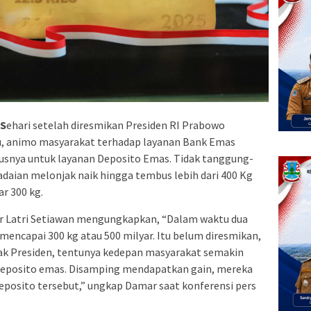
 S
ehari setelah diresmikan Presiden RI Prabowo
lu, animo masyarakat terhadap layanan Bank Emas
usnya untuk layanan Deposito Emas. Tidak tanggung-
daian melonjak naik hingga tembus lebih dari 400 Kg
r 300 kg.
r Latri Setiawan mengungkapkan, “Dalam waktu dua
mencapai 300 kg atau 500 milyar. Itu belum diresmikan,
pak Presiden, tentunya kedepan masyarakat semakin
i deposito emas. Disamping mendapatkan gain, mereka
eposito tersebut,” ungkap Damar saat konferensi pers