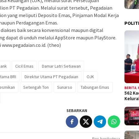
Jasa Keuangan (OJK), melalui surat Persetujuan
ion PT Pegadaian. Melalui surat tersebut, Pegadaian
ion yang meliputi Deposito Emas, Pinjaman Modal Kerja
 maupun Perdagangan Emas.
POLIT
diakses baik secara konvensional maupun digital
yang dapat di unduh melalui AppStore maupun PlayStore.
i www.pegadaian.co.id. (theo)
Bank
Cicil Emas
Damar Latri Setiawan
Utama BRI
Direktur Utama PT Pegadaian
OJK
esmikan
Setengah Ton
Sunarso
Tabungan Emas
BERITA
,
562 Ka
Kelur
SEBARKAN
Pos berikutnya