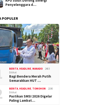
KPU Sulut Dorong Sinergi
Penyelenggara d…
A POPULER
1
BERITA
,
HEADLINE
,
MANADO
2483
Dilihat
Bagi Bendera Merah Putih
Semarakkan HUT …
2
BERITA
,
HEADLINE
,
TOMOHON
2190
Dilihat
Pastikan SMSI 2026 Digelar
Paling Lambat…