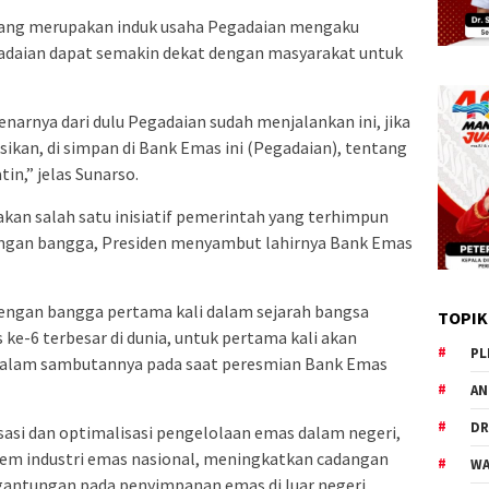
 yang merupakan induk usaha Pegadaian mengaku
adaian dapat semakin dekat dengan masyarakat untuk
narnya dari dulu Pegadaian sudah menjalankan ini, jika
sikan, di simpan di Bank Emas ini (Pegadaian), tentang
in,” jelas Sunarso.
kan salah satu inisiatif pemerintah yang terhimpun
engan bangga, Presiden menyambut lahirnya Bank Emas
dengan bangga pertama kali dalam sejarah bangsa
TOPIK
ke-6 terbesar di dunia, untuk pertama kali akan
PL
 dalam sambutannya pada saat peresmian Bank Emas
AN
DR
isasi dan optimalisasi pengelolaan emas dalam negeri,
em industri emas nasional, meningkatkan cadangan
WA
antungan pada penyimpanan emas di luar negeri.