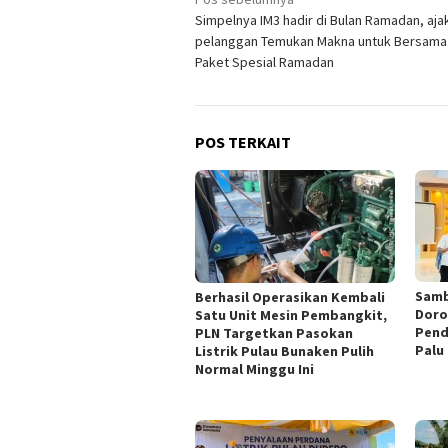
Navigasi
Simpelnya IM3 hadir di Bulan Ramadan, aja
pos
pelanggan Temukan Makna untuk Bersama
Paket Spesial Ramadan
POS TERKAIT
Samb
Berhasil Operasikan Kembali
Doro
Satu Unit Mesin Pembangkit,
Pend
PLN Targetkan Pasokan
Palu
Listrik Pulau Bunaken Pulih
Normal Minggu Ini