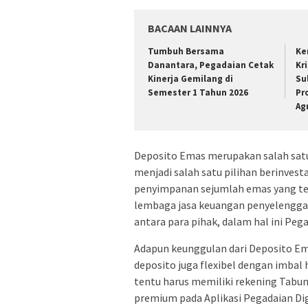
BACAAN LAINNYA
Tumbuh Bersama
Ke
Danantara, Pegadaian Cetak
Kr
Kinerja Gemilang di
Su
Semester 1 Tahun 2026
Pr
Ag
Deposito Emas merupakan salah sat
menjadi salah satu pilihan berinvest
penyimpanan sejumlah emas yang ter
lembaga jasa keuangan penyelenggar
antara para pihak, dalam hal ini Peg
Adapun keunggulan dari Deposito Em
deposito juga flexibel dengan imbal
tentu harus memiliki rekening Tabu
premium pada Aplikasi Pegadaian Digi