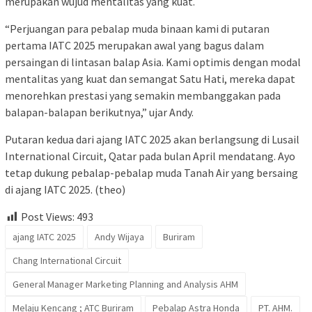
merupakan wujud mentalitas yang kuat.
“Perjuangan para pebalap muda binaan kami di putaran
pertama IATC 2025 merupakan awal yang bagus dalam
persaingan di lintasan balap Asia. Kami optimis dengan modal
mentalitas yang kuat dan semangat Satu Hati, mereka dapat
menorehkan prestasi yang semakin membanggakan pada
balapan-balapan berikutnya,” ujar Andy.
Putaran kedua dari ajang IATC 2025 akan berlangsung di Lusail
International Circuit, Qatar pada bulan April mendatang. Ayo
tetap dukung pebalap-pebalap muda Tanah Air yang bersaing
di ajang IATC 2025. (theo)
Post Views:
493
ajang IATC 2025
Andy Wijaya
Buriram
Chang International Circuit
General Manager Marketing Planning and Analysis AHM
Melaju Kencang ; ATC Buriram
Pebalap Astra Honda
PT. AHM.