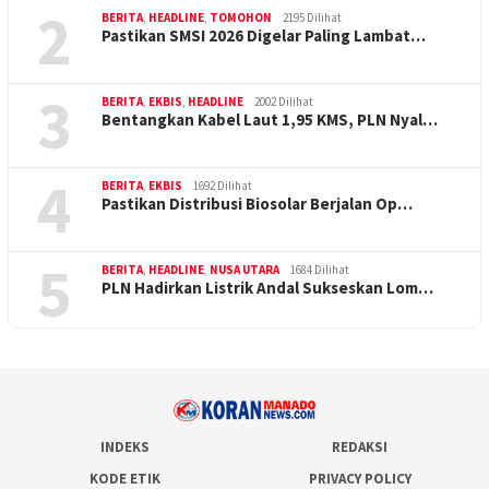
2
BERITA
,
HEADLINE
,
TOMOHON
2195 Dilihat
Pastikan SMSI 2026 Digelar Paling Lambat…
3
BERITA
,
EKBIS
,
HEADLINE
2002 Dilihat
Bentangkan Kabel Laut 1,95 KMS, PLN Nyal…
4
BERITA
,
EKBIS
1692 Dilihat
Pastikan Distribusi Biosolar Berjalan Op…
5
BERITA
,
HEADLINE
,
NUSA UTARA
1684 Dilihat
PLN Hadirkan Listrik Andal Sukseskan Lom…
INDEKS
REDAKSI
KODE ETIK
PRIVACY POLICY