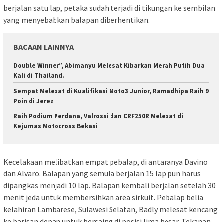
berjalan satu lap, petaka sudah terjadi di tikungan ke sembilan
yang menyebabkan balapan diberhentikan.
BACAAN LAINNYA
Double Winner”, Abimanyu Melesat Kibarkan Merah Putih Dua
Kali di Thailand.
Sempat Melesat di Kualifikasi Moto3 Junior, Ramadhipa Raih 9
Poin di Jerez
Raih Podium Perdana, Valrossi dan CRF250R Melesat di
Kejurnas Motocross Bekasi
Kecelakaan melibatkan empat pebalap, di antaranya Davino
dan Alvaro. Balapan yang semula berjalan 15 lap pun harus
dipangkas menjadi 10 lap. Balapan kembali berjalan setelah 30
menit jeda untuk membersihkan area sirkuit. Pebalap belia
kelahiran Lambarese, Sulawesi Selatan, Badly melesat kencang
ke barisan depan untuk bersaing di posisi lima besar. Tekanan