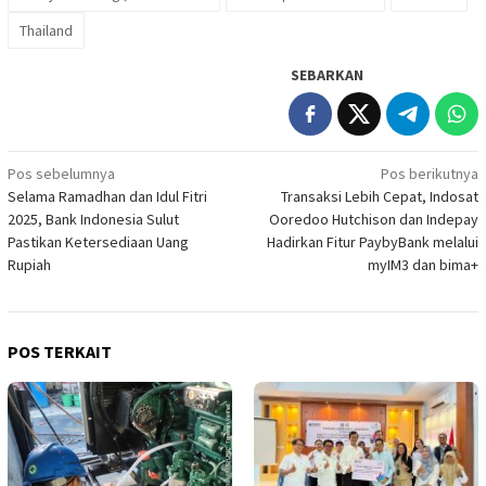
Thailand
SEBARKAN
Navigasi
Pos sebelumnya
Pos berikutnya
Selama Ramadhan dan Idul Fitri
Transaksi Lebih Cepat, Indosat
pos
2025, Bank Indonesia Sulut
Ooredoo Hutchison dan Indepay
Pastikan Ketersediaan Uang
Hadirkan Fitur PaybyBank melalui
Rupiah
myIM3 dan bima+
POS TERKAIT