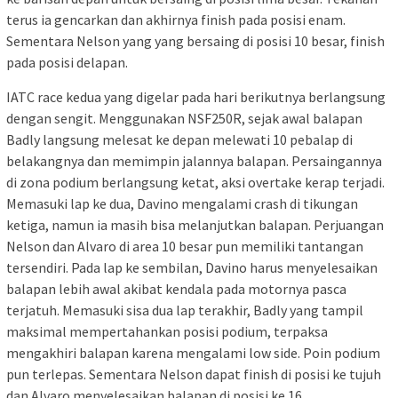
terus ia gencarkan dan akhirnya finish pada posisi enam.
Sementara Nelson yang yang bersaing di posisi 10 besar, finish
pada posisi delapan.
IATC race kedua yang digelar pada hari berikutnya berlangsung
dengan sengit. Menggunakan NSF250R, sejak awal balapan
Badly langsung melesat ke depan melewati 10 pebalap di
belakangnya dan memimpin jalannya balapan. Persaingannya
di zona podium berlangsung ketat, aksi overtake kerap terjadi.
Memasuki lap ke dua, Davino mengalami crash di tikungan
ketiga, namun ia masih bisa melanjutkan balapan. Perjuangan
Nelson dan Alvaro di area 10 besar pun memiliki tantangan
tersendiri. Pada lap ke sembilan, Davino harus menyelesaikan
balapan lebih awal akibat kendala pada motornya pasca
terjatuh. Memasuki sisa dua lap terakhir, Badly yang tampil
maksimal mempertahankan posisi podium, terpaksa
mengakhiri balapan karena mengalami low side. Poin podium
pun terlepas. Sementara Nelson dapat finish di posisi ke tujuh
dan Alvaro menyelesaikan balapan di posisi ke 16.