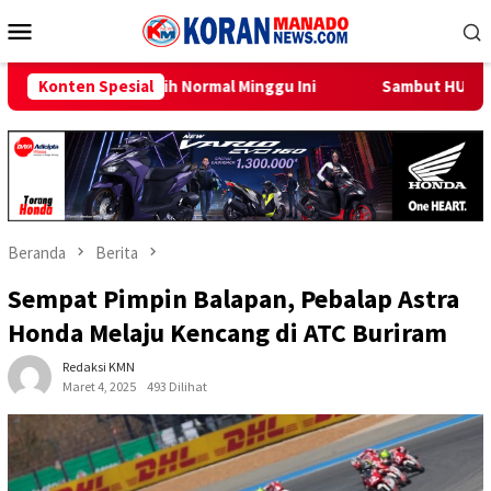
Loncat
Menu
ke
Mobile
konten
mal Minggu Ini
Konten Spesial
Sambut HUT RI ke-81, PLN Dorong Digitali
Beranda
Berita
Sempat Pimpin Balapan, Pebalap Astra
Honda Melaju Kencang di ATC Buriram
Redaksi KMN
Maret 4, 2025
493 Dilihat