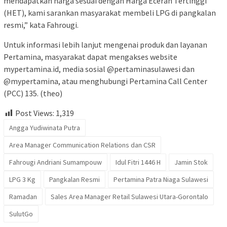
mendapatkan harga sesuai dengan Harga Eceran Tertinggi
(HET), kami sarankan masyarakat membeli LPG di pangkalan
resmi,” kata Fahrougi.
Untuk informasi lebih lanjut mengenai produk dan layanan
Pertamina, masyarakat dapat mengakses website
mypertamina.id, media sosial @pertaminasulawesi dan
@mypertamina, atau menghubungi Pertamina Call Center
(PCC) 135. (theo)
Post Views:
1,319
Angga Yudiwinata Putra
Area Manager Communication Relations dan CSR
Fahrougi Andriani Sumampouw
Idul Fitri 1446 H
Jamin Stok
LPG 3 Kg
Pangkalan Resmi
Pertamina Patra Niaga Sulawesi
Ramadan
Sales Area Manager Retail Sulawesi Utara-Gorontalo
SulutGo