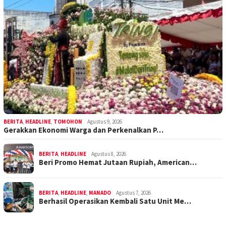
BERITA
,
HEADLINE
,
TOMOHON
Agustus 9, 2026
Gerakkan Ekonomi Warga dan Perkenalkan P…
BERITA
,
HEADLINE
Agustus 8, 2026
Beri Promo Hemat Jutaan Rupiah, American…
BERITA
,
HEADLINE
,
MANADO
Agustus 7, 2026
Berhasil Operasikan Kembali Satu Unit Me…