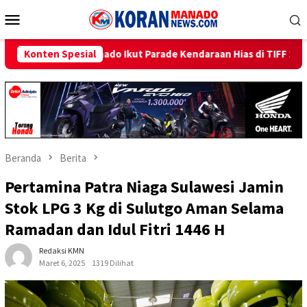
Loncat
Menu
ke
Mobile
konten
ut Parade Kendaraan Hias di TIFF 2026
Konten Spesial
Beri Promo Hemat
Beranda
Berita
Pertamina Patra Niaga Sulawesi Jamin
Stok LPG 3 Kg di Sulutgo Aman Selama
Ramadan dan Idul Fitri 1446 H
Redaksi KMN
Maret 6, 2025
1319 Dilihat