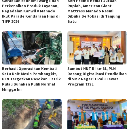
Gerakkan Ekonomi Warga dan
Beri Promo Hemat Jutaan
Perkenalkan Produk Layanan,
Rupiah, American Giant
Pegadaian Kanwil V Manado
Mattress Manado Resmi
Ikut Parade Kendaraan Hias di
Dibuka Berlokasi di Tanjung
TIFF 2026
Batu
Berhasil Operasikan Kembali
Sambut HUT RI ke-81, PLN
Satu Unit Mesin Pembangkit,
Dorong Digitalisasi Pendidikan
PLN Targetkan Pasokan Listrik
di SMP Negeri 1 Palu Lewat
Pulau Bunaken Pulih Normal
Program TJSL
Minggu Ini