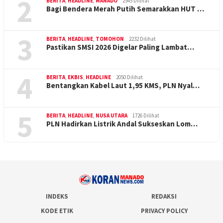
2
BERITA
,
HEADLINE
,
MANADO
2545 Dilihat
Bagi Bendera Merah Putih Semarakkan HUT …
3
BERITA
,
HEADLINE
,
TOMOHON
2232 Dilihat
Pastikan SMSI 2026 Digelar Paling Lambat…
4
BERITA
,
EKBIS
,
HEADLINE
2050 Dilihat
Bentangkan Kabel Laut 1,95 KMS, PLN Nyal…
5
BERITA
,
HEADLINE
,
NUSA UTARA
1726 Dilihat
PLN Hadirkan Listrik Andal Sukseskan Lom…
INDEKS
REDAKSI
KODE ETIK
PRIVACY POLICY