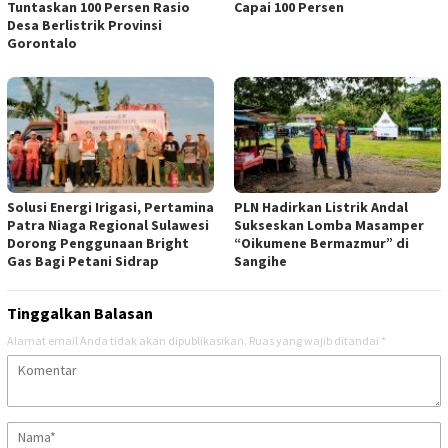
Tuntaskan 100 Persen Rasio
Capai 100 Persen
Desa Berlistrik Provinsi
Gorontalo
Solusi Energi Irigasi, Pertamina
PLN Hadirkan Listrik Andal
Patra Niaga Regional Sulawesi
Sukseskan Lomba Masamper
Dorong Penggunaan Bright
“Oikumene Bermazmur” di
Gas Bagi Petani Sidrap
Sangihe
Tinggalkan Balasan
Alamat email Anda tidak akan dipublikasikan.
Ruas yang wajib ditandai
*