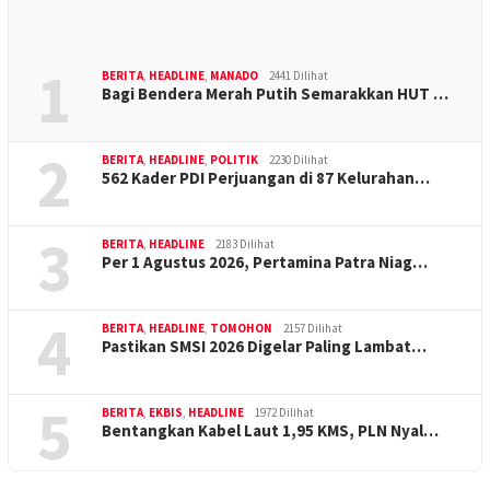
1
BERITA
,
HEADLINE
,
MANADO
2441 Dilihat
Bagi Bendera Merah Putih Semarakkan HUT …
2
BERITA
,
HEADLINE
,
POLITIK
2230 Dilihat
562 Kader PDI Perjuangan di 87 Kelurahan…
3
BERITA
,
HEADLINE
2183 Dilihat
Per 1 Agustus 2026, Pertamina Patra Niag…
4
BERITA
,
HEADLINE
,
TOMOHON
2157 Dilihat
Pastikan SMSI 2026 Digelar Paling Lambat…
5
BERITA
,
EKBIS
,
HEADLINE
1972 Dilihat
Bentangkan Kabel Laut 1,95 KMS, PLN Nyal…