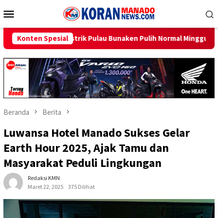
Loncat
Menu
ke
Mobile
konten
ik Pulau Bunaken Pulih Normal Minggu Ini
Konten Spesial
Sambut HUT RI 
Beranda
Berita
Luwansa Hotel Manado Sukses Gelar
Earth Hour 2025, Ajak Tamu dan
Masyarakat Peduli Lingkungan
Redaksi KMN
Maret 22, 2025
375 Dilihat