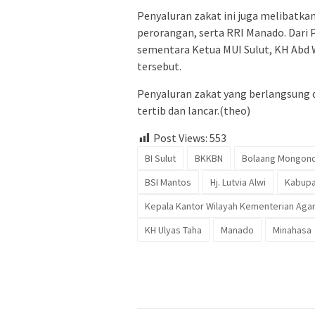
Penyaluran zakat ini juga melibatka
perorangan, serta RRI Manado. Dari P
sementara Ketua MUI Sulut, KH Abd 
tersebut.
Penyaluran zakat yang berlangsung d
tertib dan lancar.(theo)
Post Views:
553
BI Sulut
BKKBN
Bolaang Mongon
BSI Mantos
Hj. Lutvia Alwi
Kabupa
Kepala Kantor Wilayah Kementerian Aga
KH Ulyas Taha
Manado
Minahasa