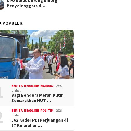
KPU Sulut Dorong Sinergi
Penyelenggara d…
A POPULER
1
BERITA
,
HEADLINE
,
MANADO
2390
Dilihat
Bagi Bendera Merah Putih
Semarakkan HUT …
2
BERITA
,
HEADLINE
,
POLITIK
2228
Dilihat
562 Kader PDI Perjuangan di
87 Kelurahan…