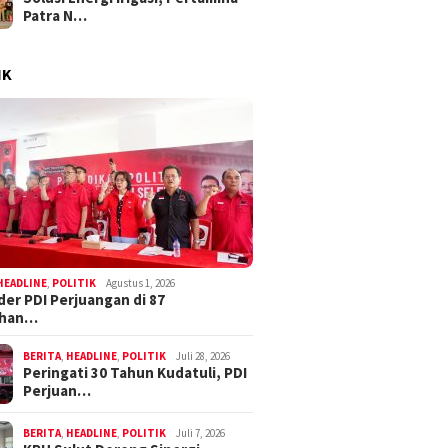
Patra N…
IK
HEADLINE
,
POLITIK
Agustus 1, 2026
der PDI Perjuangan di 87
ahan…
BERITA
,
HEADLINE
,
POLITIK
Juli 28, 2026
Peringati 30 Tahun Kudatuli, PDI
Perjuan…
BERITA
,
HEADLINE
,
POLITIK
Juli 7, 2026