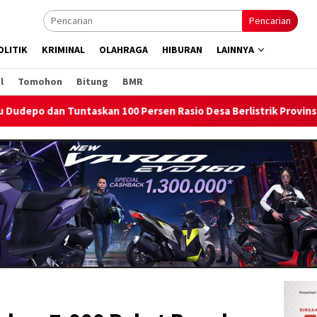
Pencarian
OLITIK
KRIMINAL
OLAHRAGA
HIBURAN
LAINNYA
l
Tomohon
Bitung
BMR
sen Rasio Desa Berlistrik Provinsi Gorontalo
PLN Nyalaka