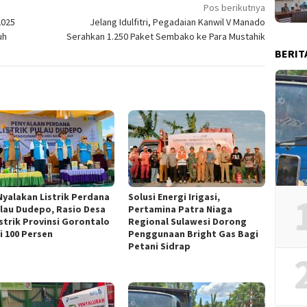
Pos berikutnya
2025
Jelang Idulfitri, Pegadaian Kanwil V Manado
uh
Serahkan 1.250 Paket Sembako ke Para Mustahik
BERIT
Nyalakan Listrik Perdana
Solusi Energi Irigasi,
ulau Dudepo, Rasio Desa
Pertamina Patra Niaga
istrik Provinsi Gorontalo
Regional Sulawesi Dorong
i 100 Persen
Penggunaan Bright Gas Bagi
Petani Sidrap