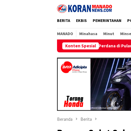
Loncat
ke
konten
BERITA
EKBIS
PEMERINTAHAN
P
MANADO
Minahasa
Minut
Minse
 Nyalakan Listrik Perdana di Pulau Dudepo dan Tuntaskan 100 Per
Konten Spesial
Beranda
Berita