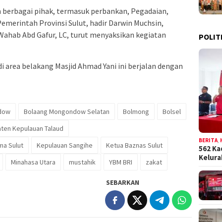
n berbagai pihak, termasuk perbankan, Pegadaian,
emerintah Provinsi Sulut, hadir Darwin Muchsin,
Wahab Abd Gafur, LC, turut menyaksikan kegiatan
POLIT
i area belakang Masjid Ahmad Yani ini berjalan dengan
dow
Bolaang Mongondow Selatan
Bolmong
Bolsel
ten Kepulauan Talaud
BERITA
,
ma Sulut
Kepulauan Sangihe
Ketua Baznas Sulut
562 Ka
Kelur
Minahasa Utara
mustahik
YBM BRI
zakat
SEBARKAN