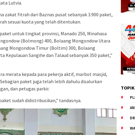
ata Lutvia.
ma zakat fitrah dari Baznas pusat sebanyak 3.900 paket,
rah sesuai kuota yang telah ditentukan.
 paket untuk tingkat provinsi, Manado 250, Minahasa
Mongondow (Bolmong) 400, Bolaang Mongondow Utara
aang Mongondow Timur (Boltim) 300, Bolaang
ta Kepulauan Sangihe dan Talaud sebanyak 350 paket,”
ara merata kepada para pekerja aktif, marbot masjid,
Sebagian paket juga telah lebih dahulu disalurkan
TOPIK
gan, dan petugas parkir.
PL
aket sudah didistribusikan,” tandasnya.
AN
DR
WA