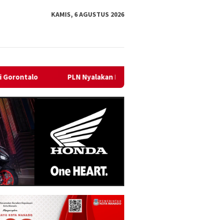
KAMIS, 6 AGUSTUS 2026
n Listrik Perdana di Pulau Dudepo, Rasio Desa Berlistrik Provins