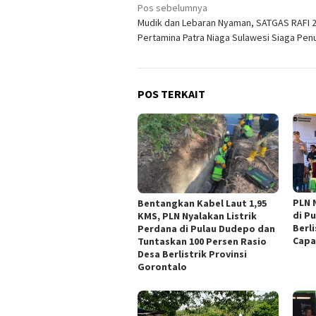
Navigasi
Pos sebelumnya
Mudik dan Lebaran Nyaman, SATGAS RAFI 
pos
Pertamina Patra Niaga Sulawesi Siaga Pen
POS TERKAIT
PLN 
Bentangkan Kabel Laut 1,95
di P
KMS, PLN Nyalakan Listrik
Berl
Perdana di Pulau Dudepo dan
Capa
Tuntaskan 100 Persen Rasio
Desa Berlistrik Provinsi
Gorontalo