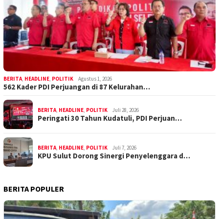
BERITA
,
HEADLINE
,
POLITIK
Agustus 1, 2026
562 Kader PDI Perjuangan di 87 Kelurahan…
BERITA
,
HEADLINE
,
POLITIK
Juli 28, 2026
Peringati 30 Tahun Kudatuli, PDI Perjuan…
BERITA
,
HEADLINE
,
POLITIK
Juli 7, 2026
KPU Sulut Dorong Sinergi Penyelenggara d…
BERITA POPULER