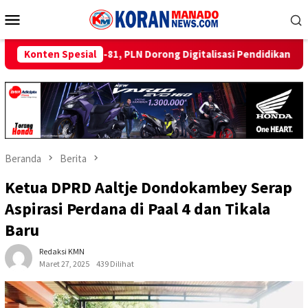
Loncat
Menu
ke
Mobile
konten
 Dorong Digitalisasi Pendidikan di SMP Negeri 1 Palu Lewat Pro
Konten Spesial
Beranda
Berita
Ketua DPRD Aaltje Dondokambey Serap
Aspirasi Perdana di Paal 4 dan Tikala
Baru
Redaksi KMN
Maret 27, 2025
439 Dilihat