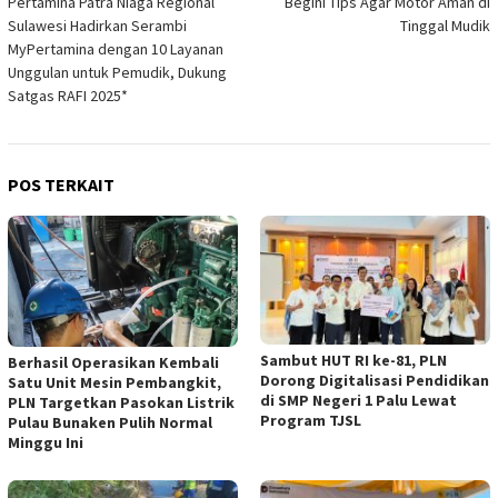
Pertamina Patra Niaga Regional
Begini Tips Agar Motor Aman di
pos
Sulawesi Hadirkan Serambi
Tinggal Mudik
MyPertamina dengan 10 Layanan
Unggulan untuk Pemudik, Dukung
Satgas RAFI 2025*
POS TERKAIT
Sambut HUT RI ke-81, PLN
Berhasil Operasikan Kembali
Dorong Digitalisasi Pendidikan
Satu Unit Mesin Pembangkit,
di SMP Negeri 1 Palu Lewat
PLN Targetkan Pasokan Listrik
Program TJSL
Pulau Bunaken Pulih Normal
Minggu Ini