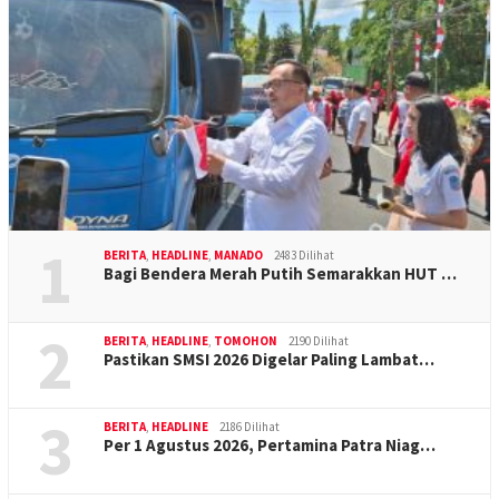
1
BERITA
,
HEADLINE
,
MANADO
2483 Dilihat
Bagi Bendera Merah Putih Semarakkan HUT …
2
BERITA
,
HEADLINE
,
TOMOHON
2190 Dilihat
Pastikan SMSI 2026 Digelar Paling Lambat…
3
BERITA
,
HEADLINE
2186 Dilihat
Per 1 Agustus 2026, Pertamina Patra Niag…