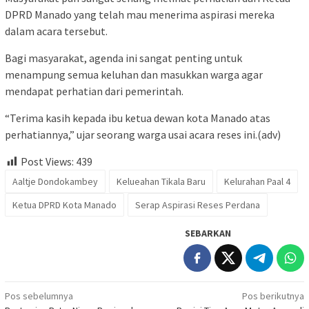
DPRD Manado yang telah mau menerima aspirasi mereka
dalam acara tersebut.
Bagi masyarakat, agenda ini sangat penting untuk
menampung semua keluhan dan masukkan warga agar
mendapat perhatian dari pemerintah.
“Terima kasih kepada ibu ketua dewan kota Manado atas
perhatiannya,” ujar seorang warga usai acara reses ini.(adv)
Post Views:
439
Aaltje Dondokambey
Kelueahan Tikala Baru
Kelurahan Paal 4
Ketua DPRD Kota Manado
Serap Aspirasi Reses Perdana
SEBARKAN
Navigasi
Pos sebelumnya
Pos berikutnya