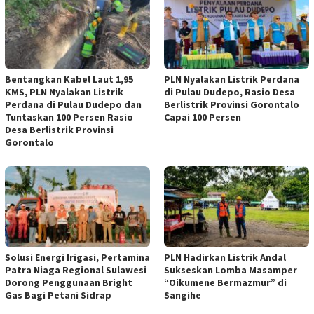
Bentangkan Kabel Laut 1,95
PLN Nyalakan Listrik Perdana
KMS, PLN Nyalakan Listrik
di Pulau Dudepo, Rasio Desa
Perdana di Pulau Dudepo dan
Berlistrik Provinsi Gorontalo
Tuntaskan 100 Persen Rasio
Capai 100 Persen
Desa Berlistrik Provinsi
Gorontalo
Solusi Energi Irigasi, Pertamina
PLN Hadirkan Listrik Andal
Patra Niaga Regional Sulawesi
Sukseskan Lomba Masamper
Dorong Penggunaan Bright
“Oikumene Bermazmur” di
Gas Bagi Petani Sidrap
Sangihe