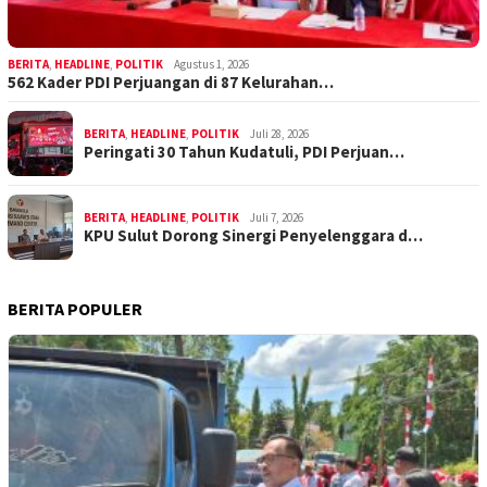
BERITA
,
HEADLINE
,
POLITIK
Agustus 1, 2026
562 Kader PDI Perjuangan di 87 Kelurahan…
BERITA
,
HEADLINE
,
POLITIK
Juli 28, 2026
Peringati 30 Tahun Kudatuli, PDI Perjuan…
BERITA
,
HEADLINE
,
POLITIK
Juli 7, 2026
KPU Sulut Dorong Sinergi Penyelenggara d…
BERITA POPULER