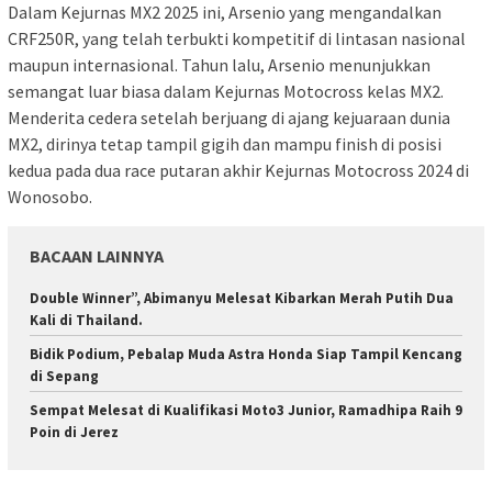
Dalam Kejurnas MX2 2025 ini, Arsenio yang mengandalkan
CRF250R, yang telah terbukti kompetitif di lintasan nasional
maupun internasional. Tahun lalu, Arsenio menunjukkan
semangat luar biasa dalam Kejurnas Motocross kelas MX2.
Menderita cedera setelah berjuang di ajang kejuaraan dunia
MX2, dirinya tetap tampil gigih dan mampu finish di posisi
kedua pada dua race putaran akhir Kejurnas Motocross 2024 di
Wonosobo.
BACAAN LAINNYA
Double Winner”, Abimanyu Melesat Kibarkan Merah Putih Dua
Kali di Thailand.
Bidik Podium, Pebalap Muda Astra Honda Siap Tampil Kencang
di Sepang
Sempat Melesat di Kualifikasi Moto3 Junior, Ramadhipa Raih 9
Poin di Jerez