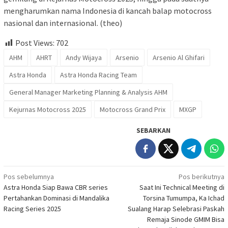
mengharumkan nama Indonesia di kancah balap motocross
nasional dan internasional. (theo)
Post Views:
702
AHM
AHRT
Andy Wijaya
Arsenio
Arsenio Al Ghifari
Astra Honda
Astra Honda Racing Team
General Manager Marketing Planning & Analysis AHM
Kejurnas Motocross 2025
Motocross Grand Prix
MXGP
SEBARKAN
Navigasi
Pos sebelumnya
Pos berikutnya
Astra Honda Siap Bawa CBR series
Saat Ini Technical Meeting di
pos
Pertahankan Dominasi di Mandalika
Torsina Tumumpa, Ka Ichad
Racing Series 2025
Sualang Harap Selebrasi Paskah
Remaja Sinode GMIM Bisa