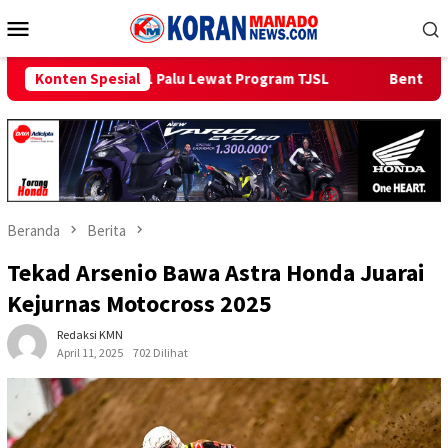
Loncat
Menu
ke
Mobile
konten
lu Lewat Program TJSL
Konten Spesial
Bentangkan Kabel Laut 1,95 KMS, P
Beranda
Berita
Tekad Arsenio Bawa Astra Honda Juarai
Kejurnas Motocross 2025
Redaksi KMN
April 11, 2025
702 Dilihat