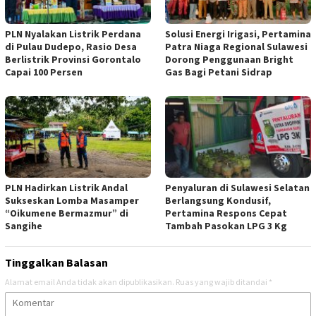
PLN Nyalakan Listrik Perdana
Solusi Energi Irigasi, Pertamina
di Pulau Dudepo, Rasio Desa
Patra Niaga Regional Sulawesi
Berlistrik Provinsi Gorontalo
Dorong Penggunaan Bright
Capai 100 Persen
Gas Bagi Petani Sidrap
PLN Hadirkan Listrik Andal
Penyaluran di Sulawesi Selatan
Sukseskan Lomba Masamper
Berlangsung Kondusif,
“Oikumene Bermazmur” di
Pertamina Respons Cepat
Sangihe
Tambah Pasokan LPG 3 Kg
Tinggalkan Balasan
Alamat email Anda tidak akan dipublikasikan.
Ruas yang wajib ditandai
*